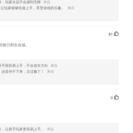
样，玩家永远不会感到无聊
来自
，让玩家能够快速上手，享受游戏的乐趣。
来自
欢这款软件，您可以到应用商店进行打分评论，说出您的使用经历，以帮
81
防御力和生命值。
新手很容易上手，不会迷失方向
来自
，还是停不下来，太过瘾了！
来自
0
引，让新手玩家更容易上手。
来自