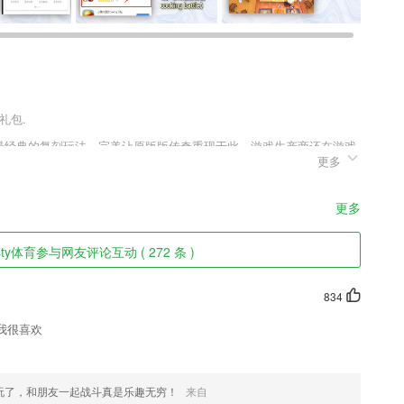
礼包.
，最经典的复刻玩法，完美让原版版传奇重现于此，游戏生产商还在游戏
更多
怪物，更加狂拽霸气的武器，以及更家具有现代化风格的游戏画面，让
更多
y体育参与网友评论互动 ( 272 条 )
常用词组、以及场景例句300个，涉及到常用汉字达2000字之多；并且全
以认汉字，还可以一笔一笔地学写汉字。
834
看法、心得，也可以分享自己曾经经历过的事情，让更多女性掌握保护自
我很喜欢
。
这样就能不断提升自己在其他方面的能力；
玩了，和朋友一起战斗真是乐趣无穷！
来自