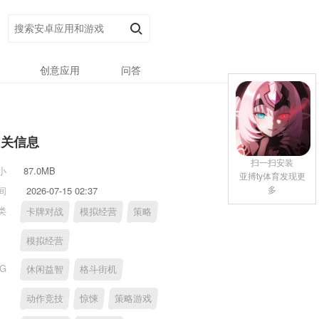
创意应用
问答
相关信息
扫一扫安装
小
87.0MB
亚搏ty体育发现更
多
间
2026-07-15 02:37
类
卡牌对战
模拟经营
策略
模拟经营
AG
休闲益智
格斗街机
动作竞技
惊悚
策略游戏