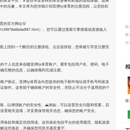
的体育平台，🎇提供丰富多样的体育赛事和刺激的游戏体验。如果
中的乐趣，本文将为您详细介绍
亚搏ty体育
的注册流程，让您轻松
体育
的官方网址🌻
版
b68155a1c5f878a6bdadf87.html）。您可以通过搜索引擎搜索或直接输入
要
开
页面上找到一个醒目的注册按钮。点击该按钮，您将被引导至注册页
要的个人信息来创建
亚搏ty体育
账户。通常包括用户名、密码、电子
准确完整的信息，以确保顺利完成注册。
行账户验证。
亚搏ty体育
会向您提供的电子邮件地址或手机号码发送
验证操作。这有助于确保账户的安全性，并防止不法分子滥用您的个
项，以增强账户的安全性。🌋例如，可以设置安全问题和答案，启
示设置相关选项，并妥善保管相关信息，确保您的账户安全。
使用条款和规定供您阅读。这些条款包括平台的使用规范、隐私政策
理解这些条款，并确保您同意并愿意遵守。