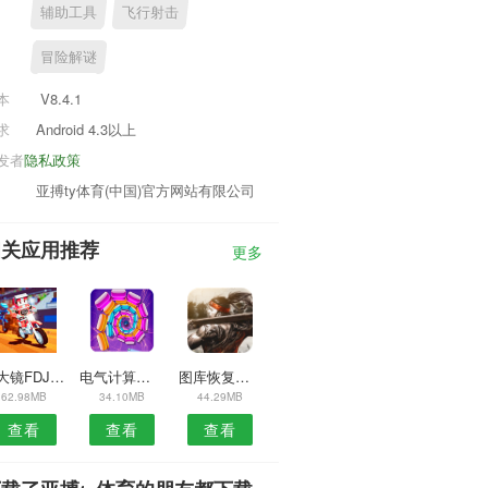
辅助工具
飞行射击
冒险解谜
本
V8.4.1
求
Android 4.3以上
发者
隐私政策
亚搏ty体育(中国)官方网站有限公司
相关应用推荐
更多
放大镜FDJ安卓版
电气计算查询安卓版
图库恢复安装免费
62.98MB
34.10MB
44.29MB
查看
查看
查看