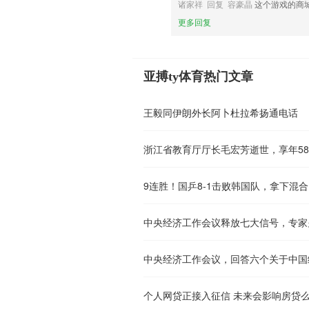
诸家祥 回复 容豪晶
这个游戏的商
更多回复
亚搏ty体育热门文章
王毅同伊朗外长阿卜杜拉希扬通电话
浙江省教育厅厅长毛宏芳逝世，享年5
9连胜！国乒8-1击败韩国队，拿下混
中央经济工作会议释放七大信号，专家
中央经济工作会议，回答六个关于中国
个人网贷正接入征信 未来会影响房贷