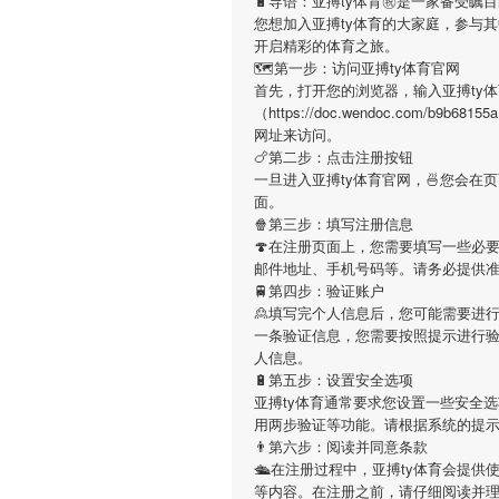
🔋导语：
亚搏ty体育
㊗是一家备受瞩目
您想加入
亚搏ty体育
的大家庭，参与其
开启精彩的体育之旅。
🗺第一步：访问亚搏ty体育官网
首先，打开您的浏览器，输入
亚搏ty
（https://doc.wendoc.com/b9
网址来访问。
🍗第二步：点击注册按钮
一旦进入
亚搏ty体育
官网，🍜您会在
面。
🍿第三步：填写注册信息
🍄在注册页面上，您需要填写一些必
邮件地址、手机号码等。请务必提供
🚆第四步：验证账户
🙎填写完个人信息后，您可能需要进
一条验证信息，您需要按照提示进行
人信息。
🔋第五步：设置安全选项
亚搏ty体育
通常要求您设置一些安全选
用两步验证等功能。请根据系统的提
👨第六步：阅读并同意条款
🛳在注册过程中，
亚搏ty体育
会提供
等内容。在注册之前，请仔细阅读并