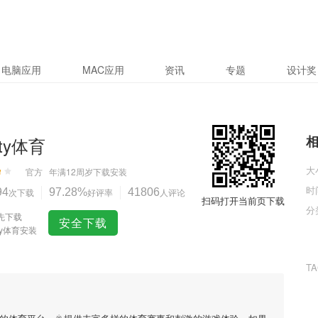
电脑应用
MAC应用
资讯
专题
设计奖
ty体育
大
官方
年满12周岁
下载安装
时
94
次下载
97.28%
好评率
41806
人评论
扫码打开当前页下载
分
先下载
安全下载
ty体育安装
T