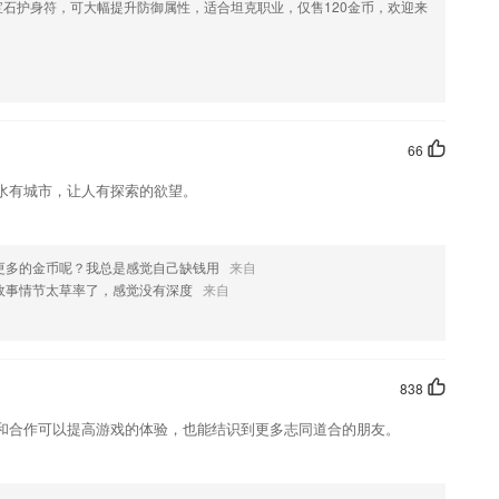
石护身符，可大幅提升防御属性，适合坦克职业，仅售120金币，欢迎来
以根据自己的位置进行订单选择。
圈子，并且为考生提供最好的学习资料和课程
发音、智能评分。
案情进行分析，帮助客户争取较好的结果和应有权益
66
水有城市，让人有探索的欲望。
则可以对自己每个月份出现的错题进行重新练习
就能够快速的进行查看；
更多的金币呢？我总是感觉自己缺钱用
来自
故事情节太草率了，感觉没有深度
来自
838
的数据
和合作可以提高游戏的体验，也能结识到更多志同道合的朋友。