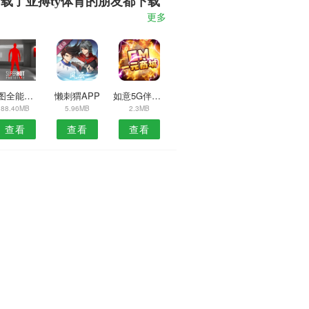
载了亚搏ty体育的朋友都下载
了
更多
拼图全能王APP
懒刺猬APP
如意5G伴侣安卓版
88.40MB
5.96MB
2.3MB
查看
查看
查看