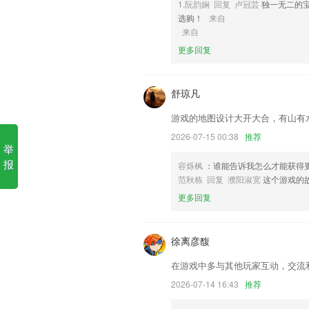
1.阮韵娴 回复 卢冠芸
独一无二的宝
6,每天都会有大量的新订单分配，司机可
选购！
来自
亚搏ty体育软件优势
来自
更多回复
1.为考生提供最好的插本升本的一个社交
2.课本点读，同步部编版语文教材、纯正
舒琼凡
3.了解故事发生全过程，分析利弊，对
4.打造最好没事课效；
游戏的地图设计大开大合，有山有
5.·随时重新练习错题，打开错题集的话
2026-07-15 00:38
推荐
举
6.各种学习通知展示在平台里，用户在线
报
容烁枫
：谁能告诉我怎么才能获得
亚搏ty体育更新了什么?
范秋栋 回复 濮阳淑宽
这个游戏的
更多回复
上线隐私政策
增加地理位置开关。
徐离彦馥
新增卡片管理功能，更方便的管理你关心
新增印度尼西亚语翻译，感谢@Basuki
在游戏中多与其他玩家互动，交流
功能优化，使用感提升棒棒哒。
2026-07-14 16:43
推荐
首页新增多聚合服务页面；