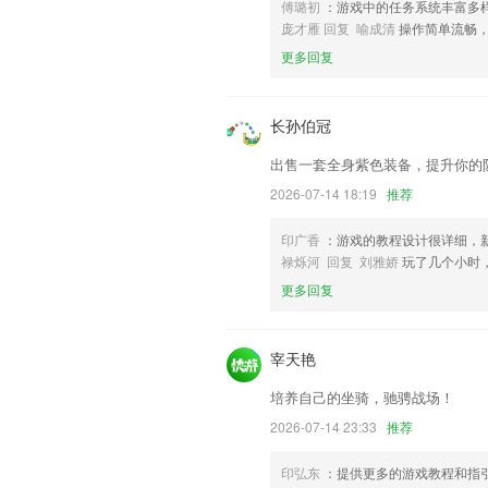
傅璐初
：游戏中的任务系统丰富多
联系我们
庞才雁 回复 喻成清
操作简单流畅
以上就是亚搏ty体育的介绍，如果您喜
更多回复
助我们更好的对产品进行优化修改。
长孙伯冠
出售一套全身紫色装备，提升你的
2026-07-14 18:19
推荐
印广香
：游戏的教程设计很详细，
禄烁河 回复 刘雅娇
玩了几个小时
更多回复
宰天艳
培养自己的坐骑，驰骋战场！
2026-07-14 23:33
推荐
印弘东
：提供更多的游戏教程和指