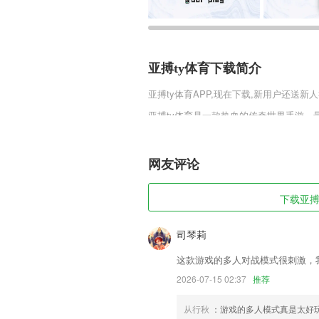
亚搏ty体育下载简介
亚搏ty体育
APP,现在下载,新用户还送新人
亚搏ty体育是一款热血的传奇世界手游
中加入了很多新的元素，比如新版的游戏
游戏更贴切生活。
网友评论
亚搏ty体育软件特色
1,批量编辑：轻松搞定9图，无须重复操作
下载亚搏t
2,【识字描红】：学前300字、1200个
部配有拼音标注、点读发音。宝宝不仅可
司琴莉
3,在安全社区里面女性可以分享自身的
这款游戏的多人对战模式很刺激，
我的技巧，避免遇到同样的情况无法处理
2026-07-15 02:37
推荐
4,一个人可以学习自己职位之外的课程，
5,【单词日历打卡 】
从行秋
：游戏的多人模式真是太好