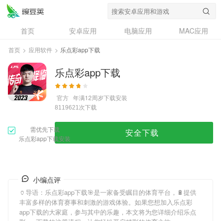
首页
安卓应用
电脑应用
MAC应用
资讯
专题
设计奖
创意应用
首页
>
应用软件
>
乐点彩app下载
问答
乐点彩app下载
官方
年满12周岁
下载安装
次下载
8119621
需优先下载
安全下载
乐点彩app下载安装
小编点评
🏺导语：
乐点彩app下载
🎯是一家备受瞩目的体育平台，🔋提供
丰富多样的体育赛事和刺激的游戏体验。如果您想加入
乐点彩
app下载
的大家庭，参与其中的乐趣，本文将为您详细介绍
乐点