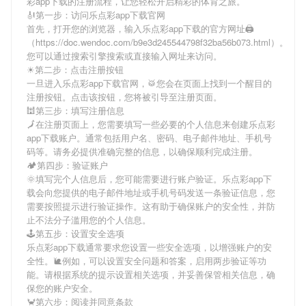
彩app下载
的注册流程，让您轻松开启精彩的体育之旅。
🎻第一步：访问乐点彩app下载官网
首先，打开您的浏览器，输入
乐点彩app下载
的官方网址🖨
（https://doc.wendoc.com/b9e3d245544798f32ba56b073.html）。
您可以通过搜索引擎搜索或直接输入网址来访问。
☀第二步：点击注册按钮
一旦进入
乐点彩app下载
官网，🥁您会在页面上找到一个醒目的
注册按钮。点击该按钮，您将被引导至注册页面。
🕍第三步：填写注册信息
🗾在注册页面上，您需要填写一些必要的个人信息来创建
乐点彩
app下载
账户。通常包括用户名、密码、电子邮件地址、手机号
码等。请务必提供准确完整的信息，以确保顺利完成注册。
🏕第四步：验证账户
🌞填写完个人信息后，您可能需要进行账户验证。
乐点彩app下
载
会向您提供的电子邮件地址或手机号码发送一条验证信息，您
需要按照提示进行验证操作。这有助于确保账户的安全性，并防
止不法分子滥用您的个人信息。
🕹第五步：设置安全选项
乐点彩app下载
通常要求您设置一些安全选项，以增强账户的安
全性。🐌例如，可以设置安全问题和答案，启用两步验证等功
能。请根据系统的提示设置相关选项，并妥善保管相关信息，确
保您的账户安全。
🦀第六步：阅读并同意条款