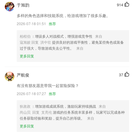
的轻应用入驻
于旭韵
914
乐点彩app下载更新了什么?
多样的角色选择和技能系统，给游戏增加了很多乐趣。
广告文字配音一键合成mp3。
2026-07-18 01:51
推荐
翻译狗双旦活动上线
柏程伯
：增设多人对战模式，增强游戏竞争性
来自
完结书尾页全新改版优化，读完书去分享一下吧
寇旭姣 回复 洪中壮
提供良好的游戏平衡性，避免某些角色或装备
过于强大，导致游戏失去公平性。
来自
去水印无痕调整
更多回复
增加企业通讯录
新增夜间模式功能
严航俊
37
联系我们
以上就是乐点彩app下载的介绍，如果您喜欢这款软件，您可以到应用商
有没有朋友愿意带我一起冒险探险？
店进行打分评论，说出您的使用经历，以帮助我们更好的对产品进行优化
2026-07-18 07:27
推荐
修改。
狄政政
：增加游戏成就系统，激励玩家持续挑战
来自
尚山贝 回复 支亮伦
游戏的任务系统丰富多样，玩家可以完成各种
任务获取经验和奖励，提升自己的等级。
来自
更多回复