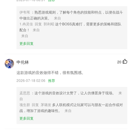
对于我们都是一个美好的记录。通过照片修复管家软件对一些珍贵的旧照
片，智能修复保存完好。
伊韦苇
：熟悉游戏规则，了解每个角色的技能和特点，以便在战斗
4,航拍社区，一键上传，大片齐分享
中做出正确的决策。
来自
1.冉灵佳 回复 郭利昭
这个BOSS真难打，需要更多的策略和团队
5,公交车定位，车到哪，附近到站，一目了然。
配合！
来自
6,界面UI非常简洁美观，在线备考更加方便。
来自
更多回复
乐点彩app下载软件优势
1.·在进行课程学习的过程中，用户还可以自由的进行回放和反复练习
申伦林
20
2.【阿拉伯语字母表】轻松掌握阿拉伯语字母字形和德语发音，学阿拉伯
语基础，学习阿拉伯语字母发音表，阿拉伯语真人标准发音，可录音跟读
这款游戏的音效做得不错，很有氛围感。
学习，单元音，二重元音，辅音标准发音与发音技巧。每日阿拉伯语听
2026-07-18 02:06
推荐
力，贴心的出国翻译官。
3.由名师团队全力打造的各类专业的进阶课程，让各专业学员由入门课程
孟思思
：这个游戏的音效设计太赞了，让人仿佛置身于现场。
来
到高级课程可以全栈式学习，从小白变成各类专业熟练掌握的能手。
自
项生群 回复 茅璐发
多人联机模式让玩家可以与朋友一起合作或对
4.学习方便：课件支持下载之后离线播放，可离线观看课程视频
战，增加了游戏的趣味性。
来自
5.海量高质量学习资源，保持持续更新资源，让孩子告别绘本学习的枯
更多回复
燥，建立自主学习的乐趣
6.如果您是开发者，欢迎您加入 app作为高度开放的平台，欢迎更多有趣