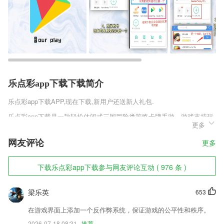
乐点彩app下载下载简介
乐点彩app下载
APP,现在下载,新用户还送新人礼包.
乐点彩app下载是一款轻松休闲式三国冒险类策略卡牌手游。游戏支持玩
更多
家万人同屏竞技，上演激情对抗。不断收集自己心目中的极品三国武将，
通过自己的布阵搭配，从策略层面碾压对手。欢乐三国2019全新版里的
网友评论
更多
玩家，可以通过社交功能进行语音交流，组队配合默契，一起将自己的国
家势力经营壮大。
下载乐点彩app下载参与网友评论互动 ( 976 条 )
乐点彩app下载软件特色
1,推荐赚钱，推荐他来学车，现金奖励拿万元
梁乐英
653
2,全部送单版块新增了送单状态、搜索电话、送单列表；
在游戏界面上添加一个反作弊系统，保证游戏的公平性和秩序。
3,上传照片，获取处理的效果图预览。无论是老照片，还是现拍的照片，
2026-07-18 08:31
推荐