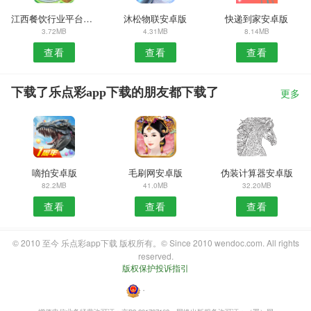
江西餐饮行业平台APP
沐松物联安卓版
快递到家安卓版
3.72MB
4.31MB
8.14MB
查看
查看
查看
下载了乐点彩app下载的朋友都下载了
更多
嘀拍安卓版
毛刷网安卓版
伪装计算器安卓版
82.2MB
41.0MB
32.20MB
查看
查看
查看
© 2010 至今 乐点彩app下载 版权所有。© Since 2010 wendoc.com. All rights
reserved.
版权保护投诉指引
・