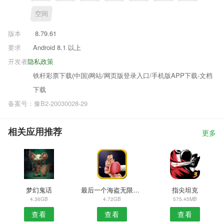
空间
版本
8.79.61
要求
Android 8.1 以上
开发者
隐私政策
铁杆彩票下载(中国)网站/网页版登录入口/手机版APP下载-文档
下载
备案号：豫B2-20030028-29
相关应用推荐
更多
梦幻鬼话
最后一个海盗无限金币版
指尖坦克
4.36GB
4.72GB
575.45MB
查看
查看
查看