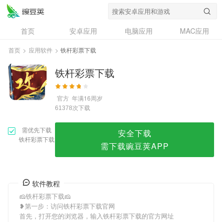
铁杆彩票下载
首页
安卓应用
电脑应用
MAC应用
资讯
专题
设计奖
创意应用
首页
>
应用软件
>
铁杆彩票下载
问答
铁杆彩票下载
官方
年满16周岁
次下载
61378
需优先下载
安全下载
铁杆彩票下载
需下载豌豆荚APP
软件教程
🧀铁杆彩票下载🧀
❥第一步：访问铁杆彩票下载官网
首先，打开您的浏览器，输入铁杆彩票下载的官方网址