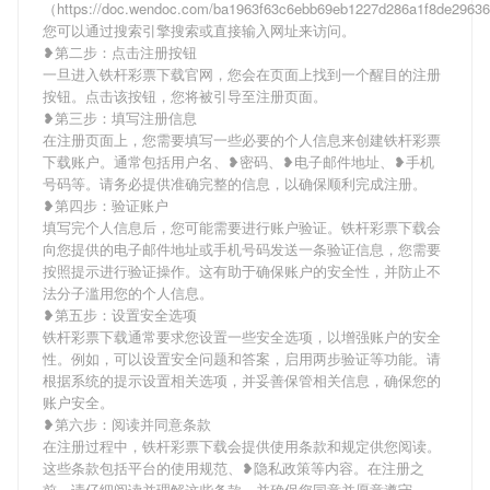
（https://doc.wendoc.com/ba1963f63c6ebb69eb1227d286a1f8de296
您可以通过搜索引擎搜索或直接输入网址来访问。
❥第二步：点击注册按钮
一旦进入铁杆彩票下载官网，您会在页面上找到一个醒目的注册
按钮。点击该按钮，您将被引导至注册页面。
❥第三步：填写注册信息
在注册页面上，您需要填写一些必要的个人信息来创建铁杆彩票
下载账户。通常包括用户名、❥密码、❥电子邮件地址、❥手机
号码等。请务必提供准确完整的信息，以确保顺利完成注册。
❥第四步：验证账户
填写完个人信息后，您可能需要进行账户验证。铁杆彩票下载会
向您提供的电子邮件地址或手机号码发送一条验证信息，您需要
按照提示进行验证操作。这有助于确保账户的安全性，并防止不
法分子滥用您的个人信息。
❥第五步：设置安全选项
铁杆彩票下载通常要求您设置一些安全选项，以增强账户的安全
性。例如，可以设置安全问题和答案，启用两步验证等功能。请
根据系统的提示设置相关选项，并妥善保管相关信息，确保您的
账户安全。
❥第六步：阅读并同意条款
在注册过程中，铁杆彩票下载会提供使用条款和规定供您阅读。
这些条款包括平台的使用规范、❥隐私政策等内容。在注册之
前，请仔细阅读并理解这些条款，并确保您同意并愿意遵守。