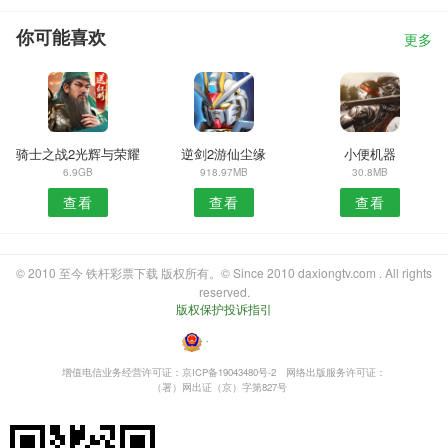
你可能喜欢
更多
骑士之战2光辉与荣耀
逆剑2游仙尘缘
小便机器
6.9GB
918.97MB
30.8MB
查看
查看
查看
© 2010 至今 铁杆彩票下载 版权所有。© Since 2010 daxiongtv.com . All rights
reserved.
版权保护投诉指引
・
增值电信业务经营许可证：京ICP备19043480号-2
网络出版服务许可证：
（署）网出证（京）字第827号