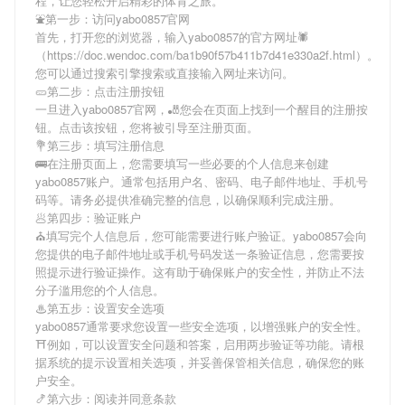
程，让您轻松开启精彩的体育之旅。
⛲️第一步：访问yabo0857官网
首先，打开您的浏览器，输入
yabo0857
的官方网址🕷
（https://doc.wendoc.com/ba1b90f57b411b7d41e330a2f.html）。
您可以通过搜索引擎搜索或直接输入网址来访问。
🥒第二步：点击注册按钮
一旦进入
yabo0857
官网，🎳您会在页面上找到一个醒目的注册按
钮。点击该按钮，您将被引导至注册页面。
💐第三步：填写注册信息
🚌在注册页面上，您需要填写一些必要的个人信息来创建
yabo0857
账户。通常包括用户名、密码、电子邮件地址、手机号
码等。请务必提供准确完整的信息，以确保顺利完成注册。
🥟第四步：验证账户
⛪️填写完个人信息后，您可能需要进行账户验证。
yabo0857
会向
您提供的电子邮件地址或手机号码发送一条验证信息，您需要按
照提示进行验证操作。这有助于确保账户的安全性，并防止不法
分子滥用您的个人信息。
♨第五步：设置安全选项
yabo0857
通常要求您设置一些安全选项，以增强账户的安全性。
⛩例如，可以设置安全问题和答案，启用两步验证等功能。请根
据系统的提示设置相关选项，并妥善保管相关信息，确保您的账
户安全。
🍤第六步：阅读并同意条款