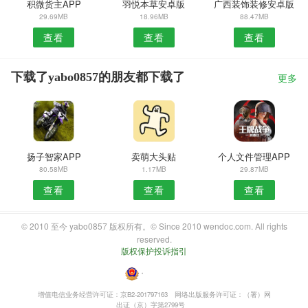
积微货主APP
羽悦本草安卓版
广西装饰装修安卓版
29.69MB
18.96MB
88.47MB
查看
查看
查看
下载了yabo0857的朋友都下载了
更多
扬子智家APP
卖萌大头贴
个人文件管理APP
80.58MB
1.17MB
29.87MB
查看
查看
查看
© 2010 至今 yabo0857 版权所有。© Since 2010 wendoc.com. All rights
reserved.
版权保护投诉指引
・
增值电信业务经营许可证：京B2-201797163
网络出版服务许可证：（署）网
出证（京）字第2799号