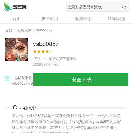
首页
安卓应用
电脑应用
MAC应用
资讯
专题
设计奖
创意应用
首页
>
应用软件
>
yabo0857
问答
yabo0857
官方
年满12周岁
下载安装
次下载
1059078
需优先下载
安全下载
yabo0857安装
小编点评
🌴导语：
yabo0857
🎳是一家备受瞩目的体育平台，👀提供丰富多
样的体育赛事和刺激的游戏体验。如果您想加入
yabo0857
的大家
庭，参与其中的乐趣，本文将为您详细介绍
yabo0857
的注册流