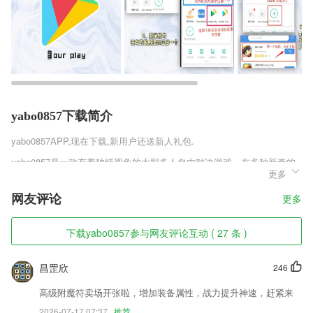
yabo0857下载简介
yabo0857
APP,现在下载,新用户还送新人礼包.
yabo0857是一款有着独特视角的大型多人自由对决游戏，在多种新奇的
更多
畅快比拼中，不断的提升自己，让自身的实力轻松提升，更多新奇的玩
法，等待你的参与游玩，各种非同一般的新玩法，为你带来更多的提升空
网友评论
更多
间，使用不同的武器享受自由吃鸡的乐趣。
yabo0857软件特色
下载yabo0857参与网友评论互动 ( 27 条 )
1,方便强大的医护人员工作管理日按键
昌罡欣
246
2,真题卷模拟实际应试环境，考试分数和实际答题时间均和实际考试一
致，包括历年真题汇总
高级附魔符卖场开张啦，增加装备属性，战力提升神速，赶紧来
3,您可以通过自己阅读新闻、转发朋友圈以及收徒弟的方式赚钱，福利多
2026-07-17 07:37
推荐