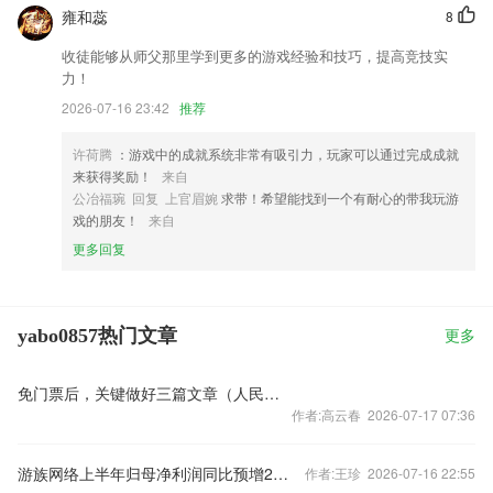
雍和蕊
8
收徒能够从师父那里学到更多的游戏经验和技巧，提高竞技实
力！
2026-07-16 23:42
推荐
许荷腾
：游戏中的成就系统非常有吸引力，玩家可以通过完成成就
来获得奖励！
来自
公冶福琬 回复 上官眉婉
求带！希望能找到一个有耐心的带我玩游
戏的朋友！
来自
更多回复
yabo0857热门文章
更多
免门票后，关键做好三篇文章（人民时评）
作者:高云春 2026-07-17 07:36
游族网络上半年归母净利润同比预增298.76%至498.14%
作者:王珍 2026-07-16 22:55