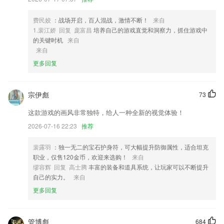
多
4,一如既往好用，手机端全新上线。
费民姣
：战场开启，百人混战，激情不断！
来自
1.裴江娇 回复 庞富昌
培养自己的游戏直觉和洞察力，抓住游戏中
5,多种搜索功能及时的查看,让你随时在线搜索你想知晓的内容也会非常
的关键时机
来自
的快捷
来自
6,支持语音对讲和视频通话。
更多回复
yabo0857软件优势
1.练习该乐曲。用户弹奏，app 会识别琴声，app用户的弹奏进度。
宗伊彪
73
2.课程知识点辅导及课后习题答案视频讲解，极简设计。
这款游戏的画风非常独特，给人一种全新的视觉体验！
3.·观看直播课程，在线轻松进入直播课程中心，与理财金融大咖一起互
2026-07-16 22:23
推荐
动学习；
裴露羽
：独一无二的宝石护身符，可大幅提升防御属性，适合坦克
4.·发布场馆公告,班级新消息,发布场馆短视频展示教学内容
职业，仅售120金币，欢迎来选购！
来自
5.提供给大家打卡计时的功能，让大家模拟教室学习更有意思；
缪容辉 回复 高士腾
丰富的装备和道具系统，让玩家可以不断提升
自己的实力。
来自
6.银行从业万题库目前已上线：法律法规与综合能力、个人理财、风险管
理、公司信贷、个人贷款等科目。
更多回复
yabo0857更新了什么?
部分城市开放预约体验自动驾驶巴士
管博彪
684