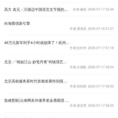
高方 袁元：汪德迈中国语言文字观的跨文化溯源与反思
作者:穆燕 2026-07-17 02:46
向海图强新引擎
作者:通海亚 2026-07-16 21:27
46万元新车到手4小时就故障了！杭州奔驰车主提车当天方向盘三次卡死，厂家拒绝退换车，“只需升级软件”
作者:彭剑学 2026-07-17 01:18
北京：“画如江山 妙笔丹青”何镇强艺术精品展开幕
作者:古烟航 2026-07-17 06:04
北京高校服务新时代首都发展特别报道 | 北京印刷学院：建强出版学科 服务文化传承发展
作者:郑利静 2026-07-17 06:00
急难愁盼|云南网友补缴养老金遇困惑 当地查证答疑
作者:凌浩莺 2026-07-17 06:55