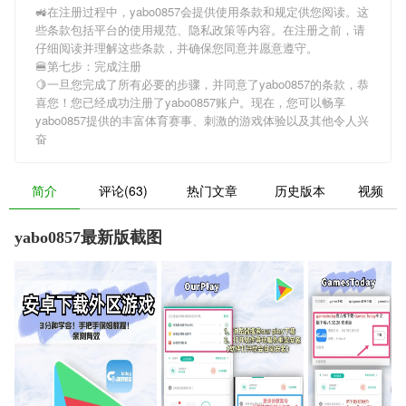
🚜在注册过程中，
yabo0857
会提供使用条款和规定供您阅读。这
些条款包括平台的使用规范、隐私政策等内容。在注册之前，请
仔细阅读并理解这些条款，并确保您同意并愿意遵守。
🍔第七步：完成注册
🍋一旦您完成了所有必要的步骤，并同意了
yabo0857
的条款，恭
喜您！您已经成功注册了yabo0857账户。现在，您可以畅享
yabo0857
提供的丰富体育赛事、刺激的游戏体验以及其他令人兴
奋
简介
评论(63)
热门文章
历史版本
视频
yabo0857最新版截图