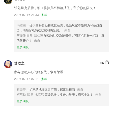
新增团队管理功能
强化坦克盾牌，增加格挡几率和格挡值，守护你的队友！
修改直播页面ui布局；
2026-07-16 21:33
推荐
感谢所有用户的使用及支持，WPS便签祝大家工作顺利生活愉快
冯姣娟
：提供多种奖励和成就系统，激励玩家不断努力和挑战自
素材圈：反馈入口可移动关闭
己，增加游戏的成就感和满足感。
来自
莘珊佳 回复 翁仁莎
游戏的社交系统很棒，可以和朋友一起玩，真
阅读页大优化——最精致的阅读体验（支持亮度自适应，极简模式，多样
的很开心！
来自
主题）
更多回复
联系我们
以上就是yabo0857的介绍，如果您喜欢这款软件，您可以到应用商店进
行打分评论，说出您的使用经历，以帮助我们更好的对产品进行优化修
舒政之
66
改。
参与激动人心的跨服战，争夺荣耀！
2026-07-17 07:11
推荐
程璐若
：游戏的地图设计广阔，探索性很强
来自
柯菡勤 回复 水克瑶
高级武器，攻击力爆表，霸气十足！
来自
更多回复