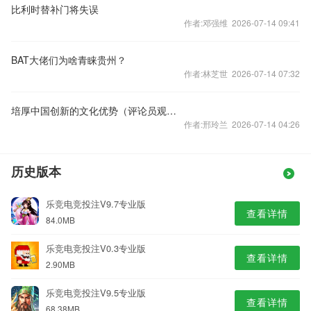
比利时替补门将失误
作者:邓强维 2026-07-14 09:41
BAT大佬们为啥青睐贵州？
作者:林芝世 2026-07-14 07:32
培厚中国创新的文化优势（评论员观察）
作者:邢玲兰 2026-07-14 04:26
历史版本
乐竞电竞投注V9.7专业版
查看详情
84.0MB
乐竞电竞投注V0.3专业版
查看详情
2.90MB
乐竞电竞投注V9.5专业版
查看详情
68.38MB