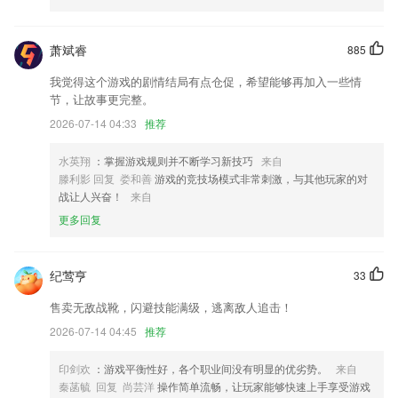
修复退款申请中可退金额在特定情况下取值错误问题
萧斌睿
885
应用渡劫过程中必须首先卸载，然后才能正常安装；因此，请确保你已经
对应用的数据做了备份。开发者不对任何数据丢失的情况负责。
我觉得这个游戏的剧情结局有点仓促，希望能够再加入一些情
节，让故事更完整。
新增宠物拍摄类型；
2026-07-14 04:33
推荐
添加海外节点
优化证件上传功能；
水英翔
：掌握游戏规则并不断学习新技巧
来自
滕利影 回复 娄和善
游戏的竞技场模式非常刺激，与其他玩家的对
丰富事件详情和设备详情，为用户提供更多便捷功能
战让人兴奋！
来自
联系我们
更多回复
以上就是乐竞电竞投注的介绍，如果您喜欢这款软件，您可以到应用商店
进行打分评论，说出您的使用经历，以帮助我们更好的对产品进行优化修
改。
纪莺亨
33
售卖无敌战靴，闪避技能满级，逃离敌人追击！
2026-07-14 04:45
推荐
印剑欢
：游戏平衡性好，各个职业间没有明显的优劣势。
来自
秦菡毓 回复 尚芸洋
操作简单流畅，让玩家能够快速上手享受游戏