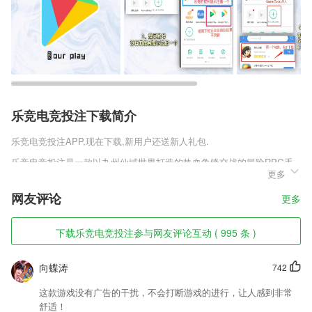
乐竞电竞投注下载简介
乐竞电竞投注
APP,现在下载,新用户还送新人礼包.
乐竞电竞投注是一款以九州仙域世界打造的热血争锋交战的冒险RPG手
更多
机游戏，游戏中你将感受到仙域之巅让你尽情乱斗，还有真实的互动情节
元素，多人热血组队一起讨伐奇幻无比的异兽，在九州仙魔战场演绎自己
网友评论
更多
的修真传奇，无数的侠客都汇集在昆仑异界之巅，甜蜜的双修试炼副本让
你尽情挑战，还有酷炫惊人的战斗实力让你称霸武林。
下载乐竞电竞投注参与网友评论互动 ( 995 条 )
乐竞电竞投注软件特色
1,专注财会培训19年,汇聚业内名师,海量高清视频,让过关更有保障;视频,
向蝶涛
742
音频随时切换,随时随地都可以进行学习;离线学习,无网时候也可以同步学
习
这款游戏没有广告的干扰，不会打断游戏的进行，让人感到非常
舒适！