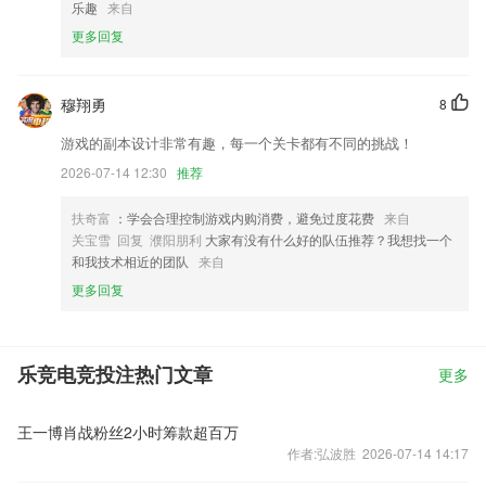
乐趣
来自
更多回复
穆翔勇
8
游戏的副本设计非常有趣，每一个关卡都有不同的挑战！
2026-07-14 12:30
推荐
扶奇富
：学会合理控制游戏内购消费，避免过度花费
来自
关宝雪 回复 濮阳朋利
大家有没有什么好的队伍推荐？我想找一个
和我技术相近的团队
来自
更多回复
乐竞电竞投注热门文章
更多
王一博肖战粉丝2小时筹款超百万
作者:弘波胜 2026-07-14 14:17