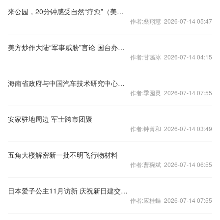
来公园，20分钟感受自然“疗愈”（美丽中国·身边的生态获得感①）
作者:桑翔慧 2026-07-14 05:47
美方炒作大陆“军事威胁”言论 国台办驳斥：决不允许任何势力把宝岛变成“地狱”
作者:甘菡冰 2026-07-14 04:15
海南省政府与中国汽车技术研究中心有限公司签约
作者:季园灵 2026-07-14 07:55
安家驻地周边 军士跨市团聚
作者:钟菁和 2026-07-14 03:49
五角大楼解密新一批不明飞行物材料
作者:曹琬斌 2026-07-14 06:55
日本爱子公主11月访新 庆祝新日建交60周年
作者:应桂蝶 2026-07-14 07:55