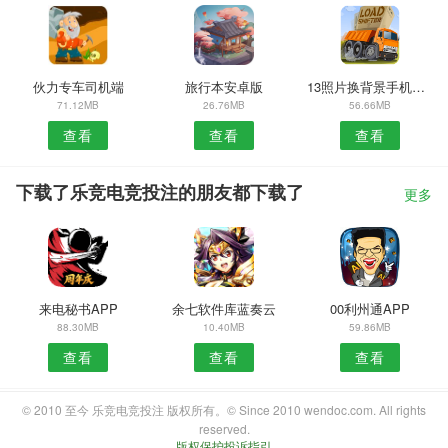
伙力专车司机端
旅行本安卓版
13照片换背景手机软件
71.12MB
26.76MB
56.66MB
查看
查看
查看
下载了乐竞电竞投注的朋友都下载了
更多
来电秘书APP
余七软件库蓝奏云
00利州通APP
88.30MB
10.40MB
59.86MB
查看
查看
查看
© 2010 至今 乐竞电竞投注 版权所有。© Since 2010 wendoc.com. All rights
reserved.
版权保护投诉指引