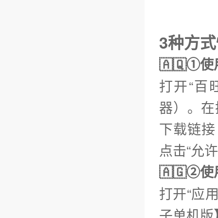
3种方
🇦🇶①
打开“百
器）。在
下载链接【
点击“允
🇦🇬
打开“应
子单机版