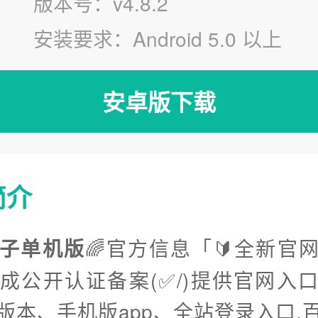
版本号：v4.8.2
安装要求：Android 5.0 以上
安卓版下载
简介
子单机版
🌈官方信息「🔰全新官
完成公开认证备案(✅/)提供官网入
版本、手机版app、全站登录入口.