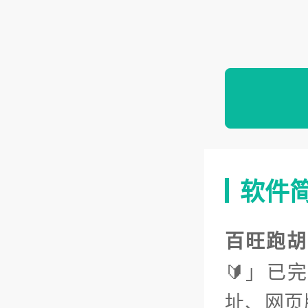
软件
百旺跑胡
🔰」已
址、网页