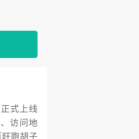
网正式上线
口、访问地
百旺跑胡子