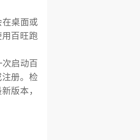
会在桌面或
使用百旺跑
一次启动百
或注册。检
最新版本，