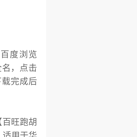
如百度浏览
全名，点击
，下载完成后
【百旺跑胡
。适用于华