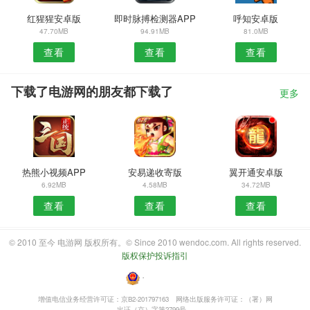
红猩猩安卓版
即时脉搏检测器APP
呼知安卓版
47.70MB
94.91MB
81.0MB
查看
查看
查看
下载了电游网的朋友都下载了
更多
热熊小视频APP
安易递收寄版
翼开通安卓版
6.92MB
4.58MB
34.72MB
查看
查看
查看
© 2010 至今 电游网 版权所有。© Since 2010 wendoc.com. All rights reserved.
版权保护投诉指引
・
增值电信业务经营许可证：京B2-201797163
网络出版服务许可证：（署）网
出证（京）字第2799号