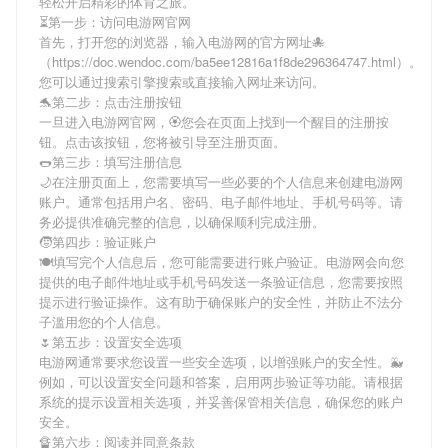
轻松开启精彩的体育之旅。
⏳第一步：访问电游网官网
首先，打开您的浏览器，输入
电游网
的官方网址🐙
（https://doc.wendoc.com/ba5ee12816a1f8de296364747.html）。
您可以通过搜索引擎搜索或直接输入网址来访问。
🐬第二步：点击注册按钮
一旦进入
电游网
官网，🏵您会在页面上找到一个醒目的注册按
钮。点击该按钮，您将被引导至注册页面。
🌭第三步：填写注册信息
🌙在注册页面上，您需要填写一些必要的个人信息来创建
电游网
账户。通常包括用户名、密码、电子邮件地址、手机号码等。请
务必提供准确完整的信息，以确保顺利完成注册。
🧒第四步：验证账户
🍽填写完个人信息后，您可能需要进行账户验证。
电游网
会向您
提供的电子邮件地址或手机号码发送一条验证信息，您需要按照
提示进行验证操作。这有助于确保账户的安全性，并防止不法分
子滥用您的个人信息。
🌷第五步：设置安全选项
电游网
通常要求您设置一些安全选项，以增强账户的安全性。🐳
例如，可以设置安全问题和答案，启用两步验证等功能。请根据
系统的提示设置相关选项，并妥善保管相关信息，确保您的账户
安全。
🔏第六步：阅读并同意条款