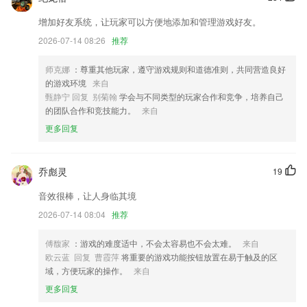
修复 调色板输入色值无效的问题
增加好友系统，让玩家可以方便地添加和管理游戏好友。
每天签到不仅可以获得积分还能赢更多抽奖机会，有机会赢取大奖。
2026-07-14 08:26
推荐
征集酒店入住点评，评选优质内容，赠送高星酒店免房券！
师克娜
：尊重其他玩家，遵守游戏规则和道德准则，共同营造良好
增强稳定性，防止掉线；
的游戏环境
来自
联系我们
甄静宁 回复 别菊翰
学会与不同类型的玩家合作和竞争，培养自己
以上就是电游网的介绍，如果您喜欢这款软件，您可以到应用商店进行打
的团队合作和竞技能力。
来自
分评论，说出您的使用经历，以帮助我们更好的对产品进行优化修改。
更多回复
乔彪灵
19
音效很棒，让人身临其境
2026-07-14 08:04
推荐
傅馥家
：游戏的难度适中，不会太容易也不会太难。
来自
欧云蓝 回复 曹霞萍
将重要的游戏功能按钮放置在易于触及的区
域，方便玩家的操作。
来自
更多回复