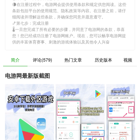
🌘在注册过程中，
电游网
会提供使用条款和规定供您阅读。这些
条款包括平台的使用规范、隐私政策等内容。在注册之前，请仔
细阅读并理解这些条款，并确保您同意并愿意遵守。
🍤第七步：完成注册
🌡一旦您完成了所有必要的步骤，并同意了
电游网
的条款，恭喜
您！您已经成功注册了电游网账户。现在，您可以畅享
电游网
提
供的丰富体育赛事、刺激的游戏体验以及其他令人兴奋
简介
评论(579)
热门文章
历史版本
视频
电游网最新版截图