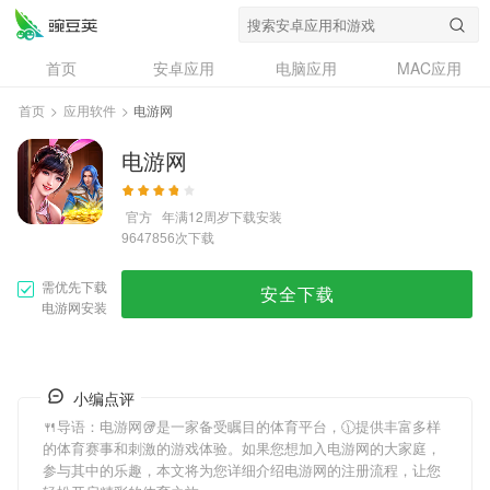
首页
安卓应用
电脑应用
MAC应用
资讯
专题
设计奖
创意应用
首页
>
应用软件
>
电游网
问答
电游网
官方
年满12周岁
下载安装
次下载
9647856
需优先下载
安全下载
电游网安装
小编点评
🍴导语：
电游网
🥡是一家备受瞩目的体育平台，🕦提供丰富多样
的体育赛事和刺激的游戏体验。如果您想加入
电游网
的大家庭，
参与其中的乐趣，本文将为您详细介绍
电游网
的注册流程，让您