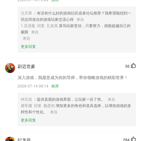
4,收藏下载:好文收藏,再也不怕忘记文章
元天翠
：有没有什么好的游戏社区或者论坛推荐？我希望能找到一
5,自考学习包
些志同道合的游戏玩家交流心得
来自
6,多元化学习书法、国画、国学
1.贡清曼 回复 孔发真
菜鸟玩家坚信，只要努力，就能超越自己的
极限
来自
电游网软件优势
来自
1.各种各样的实践考核项目也可以在这款软件上面快速的完成，各种细节
更多回复
也描绘得非常的清楚。
2.：课程通过跨学科的学习，让孩子接受全面的通识教育，培养综合能
尉迟世豪
56
力，建立多元思维。
深入游戏，我愿意成为你的导师，带你领略游戏的精彩世界！
3.潜能分析，对于学生的发展潜能偏好进行数字化分析；
2026-07-14 06:14
推荐
4.智能考勤，精准分析 定制专属报表
5.在线考试，这里有着海量考试题库可以随时模拟各种技能的真实考试
钟言昌
：提供直观的游戏界面，让玩家一目了然。
来自
屠军珊 回复 魏彦初
增加更多的角色和道具选择，以增加游戏的多
6.智能ai课堂：分析动态生成个性学习路径。
样性和个性化。
来自
电游网更新了什么?
更多回复
新设备首次登录需2要素验证
新增【扫地机器人】勿扰模式禁区虚拟墙动态效果等功能
纪龙蓓
284