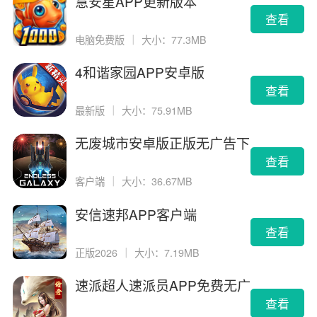
慧安星APP更新版本
查看
电脑免费版
｜
大小：77.3MB
4和谐家园APP安卓版
查看
最新版
｜
大小：75.91MB
无废城市安卓版正版无广告下
载
查看
客户端
｜
大小：36.67MB
安信速邦APP客户端
查看
正版2026
｜
大小：7.19MB
速派超人速派员APP免费无广
告版
查看