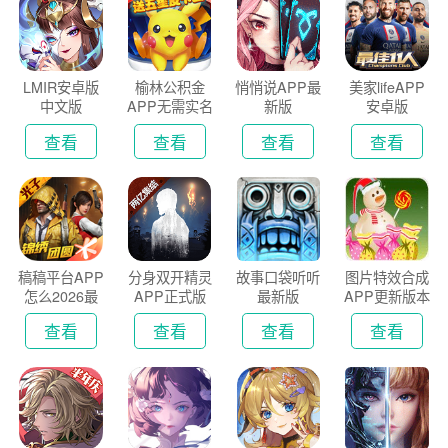
LMIR安卓版
榆林公积金
悄悄说APP最
美家lifeAPP
中文版
APP无需实名
新版
安卓版
认证版
查看
查看
查看
查看
稿稿平台APP
分身双开精灵
故事口袋听听
图片特效合成
怎么2026最
APP正式版
最新版
APP更新版本
新版
2026
查看
查看
查看
查看