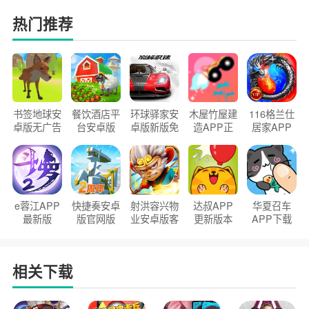
热门推荐
书签地球安
餐饮酒店平
环球驿家安
木屋竹屋建
116格兰仕
卓版无广告
台安卓版
卓版新版免
造APP正
居家APP
官方正版
2026版
费下载
版2026
手机版
e蓉江APP
快捷奏安卓
射洪容兴物
达叔APP
华夏召车
最新版
版官网版
业安卓版客
更新版本
APP下载
户端
2026
安装2026
相关下载