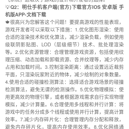
💡
Q2：明仕手机客户端(官方)下载官方IOS 安卓版 手
机版APP-文档下载
🍁很高兴为您解答这个问题！要提高游戏的性能表现，
游戏开发者可以采取以下措施：1.优化图形渲染：使用
合适的渲染技术和优化算法，减少渲染负载，例如使用
级联阴影贴图、LOD（层级细节）技术、批处理渲染
等。2.优化资源管理：合理管理游戏资源，包括使用纹
理压缩、动态加载和卸载资源、合并纹理等，减少内存
占用和加载时间。3.控制渲染距离：通过设置远近裁剪
平面，只渲染玩家附近的物体，减少绘制的对象数量。
4.使用合适的碰撞检测算法：选择适合游戏场景的碰撞
检测算法，避免无谓的检测操作。5.优化物理模拟：使
用更高效的物理引擎，或者根据游戏需求自行实现物理
模拟，减少计算量。6.合理使用多线程和并行计算：将
游戏中的任务分成多个线程或使用并行计算，提高计算
效率。7.减少内存碎片化：合理管理内存分配和释放，
避免内存碎片化，提高内存使用效率。8.优化网络通