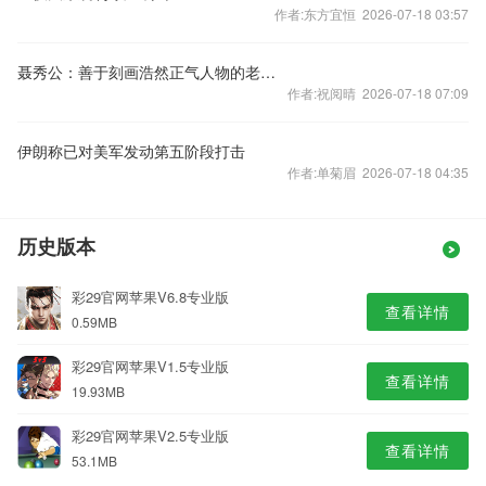
作者:东方宜恒 2026-07-18 03:57
聂秀公：善于刻画浩然正气人物的老画家
作者:祝阅晴 2026-07-18 07:09
伊朗称已对美军发动第五阶段打击
作者:单菊眉 2026-07-18 04:35
历史版本
彩29官网苹果V6.8专业版
查看详情
0.59MB
彩29官网苹果V1.5专业版
查看详情
19.93MB
彩29官网苹果V2.5专业版
查看详情
53.1MB