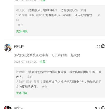
4,【强大功能设置，自定义你的世界】
崔玉真
：隐匿披风，增加闪避率，适合敏捷职业
来自
5,◆你所想不到的滤镜特效
1.褚炎丽 回复 戴发克
游戏的画风非常清新，让人心情愉悦。
来
6,【设置假密码】
自
来自
彩29官网苹果软件优势
更多回复
1.平台对学生的各个侧面智能、科学地进行检测评估，为学生及其家长老
师提供客观、科学的学习依据；
嵇裕雅
65
2.达到帮助教师提高教学技能的目的，从而促进学生学习效果的优化；
游戏的社交系统互动丰富，可以和好友一起玩耍
3.】100%纯北美优质师资，超过7万名北美外教，经过严格筛选，录取率
不超过5%，均具备本科及以上学历，1年及以上教育及辅导经验。
2026-07-18 04:20
推荐
4.·汉语字典:部首查询：模糊查询和索引查询
许程承
：学会辨别游戏中的弱点和漏洞，以便能够利用它们来击败
5.查找起来更加方便，带给大家的是更好的学习体验，这里的培训课程十
敌人。
来自
分的全面。
方韵芸 回复 颜月福
提供更多的游戏活动和限时任务，增加玩家的
参与度和活跃度。
来自
6.★精选了超多的课程内容，方便中小学生可以在线学习，收获更多的知
识
更多回复
彩29官网苹果更新了什么?
优化图片，保存后更清晰
宰宁云
352