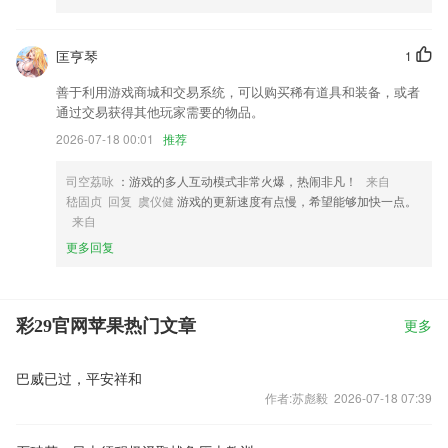
匡亨琴
1
善于利用游戏商城和交易系统，可以购买稀有道具和装备，或者
通过交易获得其他玩家需要的物品。
2026-07-18 00:01
推荐
司空荔咏
：游戏的多人互动模式非常火爆，热闹非凡！
来自
嵇固贞 回复 虞仪健
游戏的更新速度有点慢，希望能够加快一点。
来自
更多回复
彩29官网苹果热门文章
更多
巴威已过，平安祥和
作者:苏彪毅 2026-07-18 07:39