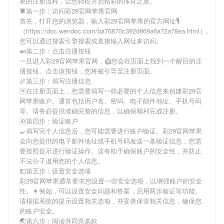
果
的注册流程，让您轻松开启精彩的体育之旅。
🕷第一步：访问彩29官网苹果官网
首先，打开您的浏览器，输入
彩29官网苹果
的官方网址🎙
（https://doc.wendoc.com/ba76870c392d869a6a72a78ea.html）。
您可以通过搜索引擎搜索或直接输入网址来访问。
🍛第二步：点击注册按钮
一旦进入
彩29官网苹果
官网，🥝您会在页面上找到一个醒目的注
册按钮。点击该按钮，您将被引导至注册页面。
🍖第三步：填写注册信息
🈂在注册页面上，您需要填写一些必要的个人信息来创建
彩29官
网苹果
账户。通常包括用户名、密码、电子邮件地址、手机号码
等。请务必提供准确完整的信息，以确保顺利完成注册。
🆔第四步：验证账户
🍳填写完个人信息后，您可能需要进行账户验证。
彩29官网苹果
会向您提供的电子邮件地址或手机号码发送一条验证信息，您需
要按照提示进行验证操作。这有助于确保账户的安全性，并防止
不法分子滥用您的个人信息。
💵第五步：设置安全选项
彩29官网苹果
通常要求您设置一些安全选项，以增强账户的安全
性。👩例如，可以设置安全问题和答案，启用两步验证等功能。
请根据系统的提示设置相关选项，并妥善保管相关信息，确保您
的账户安全。
🌏第六步：阅读并同意条款