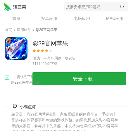
首页
安卓应用
电脑应用
MAC应用
资讯
专题
设计奖
创意应用
首页
>
应用软件
>
彩29官网苹果
问答
彩29官网苹果
官方
年满12周岁
下载安装
次下载
7177429
需优先下载
安全下载
彩29官网苹果安装
小编点评
🌄导语：
彩29官网苹果
🖲是一家备受瞩目的体育平台，🍸提供丰
富多样的体育赛事和刺激的游戏体验。如果您想加入
彩29官网苹
果
的大家庭，参与其中的乐趣，本文将为您详细介绍
彩29官网苹