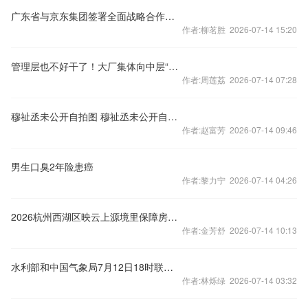
广东省与京东集团签署全面战略合作协议 首个RoboBase项目开工
作者:柳茗胜 2026-07-14 15:20
管理层也不好干了！大厂集体向中层“开刀”：腾讯去职级、京东砍层级、字节拒绝空转
作者:周莲荔 2026-07-14 07:28
穆祉丞未公开自拍图 穆祉丞未公开自拍 哦莫哦莫好多自拍图！
作者:赵富芳 2026-07-14 09:46
男生口臭2年险患癌
作者:黎力宁 2026-07-14 04:26
2026杭州西湖区映云上源境里保障房申请指南（入口+流程）
作者:金芳舒 2026-07-14 10:13
水利部和中国气象局7月12日18时联合发布红色山洪灾害气象预警
作者:林烁绿 2026-07-14 03:32