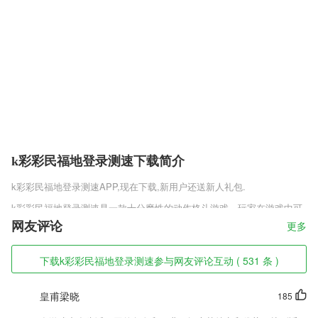
k彩彩民福地登录测速下载简介
k彩彩民福地登录测速
APP,现在下载,新用户还送新人礼包.
k彩彩民福地登录测速是一款十分魔性的动作格斗游戏，玩家在游戏中可
以选一只可爱的小动物，与其他小动物展开一段大乱斗，拿起地上的武器
网友评论
更多
就可以释放强大的攻击，就算没有武器也可以用小拳拳打出连续攻击，十
分的有意思，很多主播都在玩，喜欢的玩家快来下载吧。
下载k彩彩民福地登录测速参与网友评论互动 ( 531 条 )
k彩彩民福地登录测速软件特色
皇甫梁晓
185
1,房估师准题库每天都有免费的直播课，你可以随时随地进行学习和跟老
师交流！