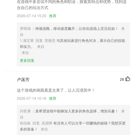
在游戏中多尝试不同的角色和职业，探索其特点和优势，找到适
2,多种阅读体验更完美，多种翻页模式和文字背景供您选择。
合自己的玩法方式
3,小火车有两节，车头是动力部分，有车灯和喇叭，由四节7号电池提供
2026-07-14 15:20
推荐
动力，按下开关后孩子可以前后推动触发火车；
茅晴雄
：神速战靴，移动速度飙升，让你在战场上灵活自如！
来
4,实用性很强的服务平台，一键去搜索附近的停车位，还有收费标注介绍
自
等
1.满宝菁 回复 荣菊思
与其他玩家进行角色对决，展示自己的技能
5,器件属性自由设置,完整复原您的电路图
和实力。
来自
来自
6,是不是翻开书就想睡觉？哪怕看完也什么都记不住？我们提供精髓的知
识点讲解，让你在排队中、地铁上就轻松学会新知识。时间宝贵，只看干
更多回复
货就够了。
k彩彩民福地登录测速软件优势
卢菡芳
26
1.，随时在线便能做口语的训练，口语能力会因此上到更高的台阶。
这个游戏的画面真是太美了，让人沉浸其中！
2.支持数万个教育机构、不同种类业务、百万级用户运营的云平台。
2026-07-14 10:16
推荐
3.附赠超值服务：定制学习计划、考前冲刺特训、智能学习测评、名师一
对一督学。量身定制专属学习计划，定期测试和学习效果评估，调整学习
邱哲勇
：真希望游戏中能够加入更多的角色选择，增加乐趣！
来
计划查缺补漏，全程智能督学，每月提分看得见。
自
柏信栋 回复 高朋骅
有没有人可以分享一些赚钱的秘籍？我想买更
4.根据儿童的兴趣点，有针对性的提供各种风格的涂鸦角色，鼓励孩子从
多的装备！
来自
海量涂色游戏中选其所爱，进行大胆的色彩试验；