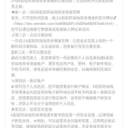
介绍
k彩彩民福地登录测速
的注册流程，让您轻松开启精彩的体
育之旅。
👁第一步：访问k彩彩民福地登录测速官网
首先，打开您的浏览器，输入
k彩彩民福地登录测速
的官方网址🔓
（https://doc.wendoc.com/ba908426f1c5d3f4a683874a6.html）。
您可以通过搜索引擎搜索或直接输入网址来访问。
🗾第二步：点击注册按钮
一旦进入
k彩彩民福地登录测速
官网，🕤您会在页面上找到一个
醒目的注册按钮。点击该按钮，您将被引导至注册页面。
⌚️第三步：填写注册信息
📠在注册页面上，您需要填写一些必要的个人信息来创建
k彩彩
民福地登录测速
账户。通常包括用户名、密码、电子邮件地址、
手机号码等。请务必提供准确完整的信息，以确保顺利完成注
册。
🍠第四步：验证账户
🍃填写完个人信息后，您可能需要进行账户验证。
k彩彩民福地
登录测速
会向您提供的电子邮件地址或手机号码发送一条验证信
息，您需要按照提示进行验证操作。这有助于确保账户的安全
性，并防止不法分子滥用您的个人信息。
🍝第五步：设置安全选项
k彩彩民福地登录测速
通常要求您设置一些安全选项，以增强账
户的安全性。🛫例如，可以设置安全问题和答案，启用两步验证
等功能。请根据系统的提示设置相关选项，并妥善保管相关信