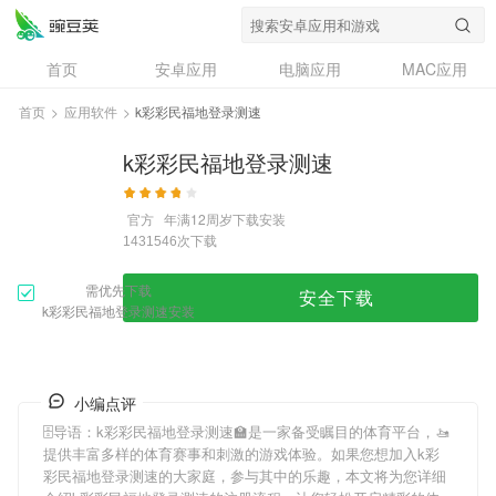
首页
安卓应用
电脑应用
MAC应用
资讯
专题
设计奖
创意应用
首页
>
应用软件
>
k彩彩民福地登录测速
问答
k彩彩民福地登录测速
官方
年满12周岁
下载安装
次下载
1431546
需优先下载
安全下载
k彩彩民福地登录测速安装
小编点评
🗄导语：
k彩彩民福地登录测速
🏫是一家备受瞩目的体育平台，🚤
提供丰富多样的体育赛事和刺激的游戏体验。如果您想加入
k彩
彩民福地登录测速
的大家庭，参与其中的乐趣，本文将为您详细