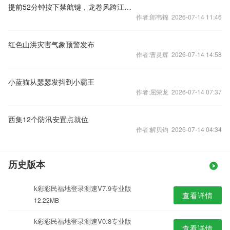
提前52分钟按下禁航键，龙卷风跨江来袭时江面空无一船
作者:郎韦锦 2026-07-14 11:46
红色山洪灾害气象预警发布
作者:曹灵辉 2026-07-14 14:58
小蓝猫从瑟瑟发抖到小霸王
作者:屈荣龙 2026-07-14 07:37
西集12个防汛安置点就位
作者:解贝钧 2026-07-14 04:34
历史版本
k彩彩民福地登录测速V7.9专业版
查看详情
12.22MB
k彩彩民福地登录测速V0.8专业版
查看详情