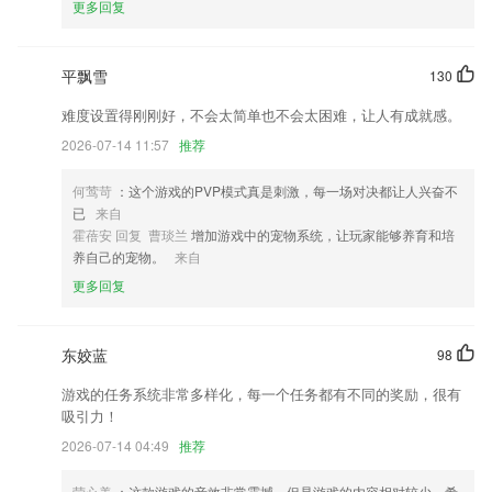
更多回复
5.高中知识点大全听着背，各科专题课程助你冲刺高考
6.初级护师全题库app特岗教师全题库app辅警协警全题库2022最新版全
题库官方版社区工作者全题库官方版主管护师全题库app
平飘雪
130
k彩彩民福地登录测速更新了什么?
难度设置得刚刚好，不会太简单也不会太困难，让人有成就感。
2026-07-14 11:57
推荐
UI优化
上新羽毛笔刷，将梦幻效果绘制到照片中
何莺苛
：这个游戏的PVP模式真是刺激，每一场对决都让人兴奋不
修复js问题
已
来自
霍蓓安 回复 曹琰兰
增加游戏中的宠物系统，让玩家能够养育和培
开发商：厦门美图网科技有限公司
养自己的宠物。
来自
Push改版，点击就有新发现
更多回复
积分兑换实物火爆预热
联系我们
东姣蓝
98
以上就是k彩彩民福地登录测速的介绍，如果您喜欢这款软件，您可以到
应用商店进行打分评论，说出您的使用经历，以帮助我们更好的对产品进
游戏的任务系统非常多样化，每一个任务都有不同的奖励，很有
行优化修改。
吸引力！
2026-07-14 04:49
推荐
荣心美
：这款游戏的音效非常震撼，但是游戏的内容相对较少，希