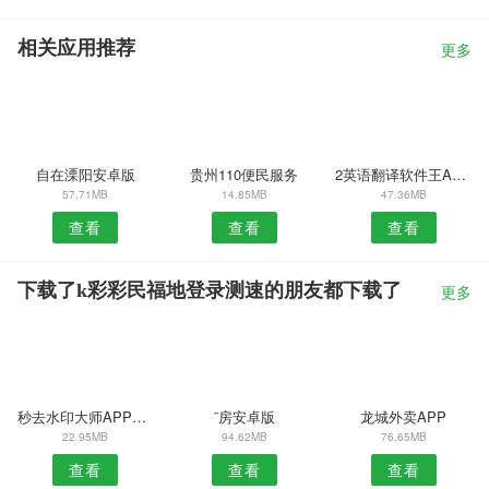
相关应用推荐
更多
自在溧阳安卓版
贵州110便民服务
2英语翻译软件王APP
57.71MB
14.85MB
47.36MB
查看
查看
查看
下载了k彩彩民福地登录测速的朋友都下载了
更多
秒去水印大师APP安装
¨房安卓版
龙城外卖APP
22.95MB
94.62MB
76.65MB
查看
查看
查看