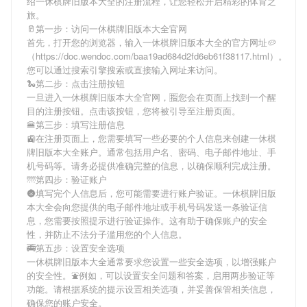
绍
一休棋牌旧版本大全
的注册流程，让您轻松开启精彩的体育之
旅。
🥛第一步：访问一休棋牌旧版本大全官网
首先，打开您的浏览器，输入
一休棋牌旧版本大全
的官方网址🥔
（https://doc.wendoc.com/baa19ad684d2fd6eb61f38117.html）。
您可以通过搜索引擎搜索或直接输入网址来访问。
🐍第二步：点击注册按钮
一旦进入
一休棋牌旧版本大全
官网，🈯您会在页面上找到一个醒
目的注册按钮。点击该按钮，您将被引导至注册页面。
🍔第三步：填写注册信息
🚉在注册页面上，您需要填写一些必要的个人信息来创建
一休棋
牌旧版本大全
账户。通常包括用户名、密码、电子邮件地址、手
机号码等。请务必提供准确完整的信息，以确保顺利完成注册。
🌁第四步：验证账户
🌚填写完个人信息后，您可能需要进行账户验证。
一休棋牌旧版
本大全
会向您提供的电子邮件地址或手机号码发送一条验证信
息，您需要按照提示进行验证操作。这有助于确保账户的安全
性，并防止不法分子滥用您的个人信息。
🚎第五步：设置安全选项
一休棋牌旧版本大全
通常要求您设置一些安全选项，以增强账户
的安全性。⛲例如，可以设置安全问题和答案，启用两步验证等
功能。请根据系统的提示设置相关选项，并妥善保管相关信息，
确保您的账户安全。