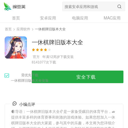
首页
安卓应用
电脑应用
MAC应用
资讯
专题
设计奖
创意应用
首页
>
应用软件
>
一休棋牌旧版本大全
问答
一休棋牌旧版本大全
官方
年满12周岁
下载安装
次下载
8141077
需优先下载
安全下载
一休棋牌旧版本大全安装
小编点评
🌒导语：
一休棋牌旧版本大全
🥐是一家备受瞩目的体育平台，🚙
提供丰富多样的体育赛事和刺激的游戏体验。如果您想加入
一休
棋牌旧版本大全
的大家庭，参与其中的乐趣，本文将为您详细介