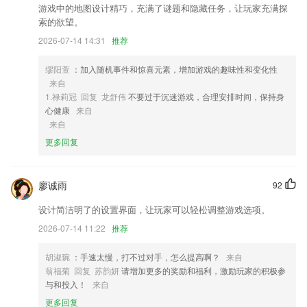
游戏中的地图设计精巧，充满了谜题和隐藏任务，让玩家充满探
2,办公效率大大提高，超权威的线上服务平台。
索的欲望。
3,海量资源，零流量下载，业界最强的无线手机管理体验
2026-07-14 14:31
推荐
4,每个学员匹配一个班级练习群，由班主任带领群内学员每周进行2次练
习+1次亲子活动，并且班主任会针对2次练习分别进行1V1练习检查，以
缪阳萱
：加入随机事件和惊喜元素，增加游戏的趣味性和变化性
及语音辅导。
来自
1.禄莉冠 回复 龙舒伟
不要过于沉迷游戏，合理安排时间，保持身
5,随时随地能拍出各种好看的效果，快速的冲印电子版就能拥有。
心健康
来自
6,在融合南方报业卓越的新闻服务基础上，开放新闻生产流程，让用户成
来自
为新闻玩家；
更多回复
一休棋牌旧版本大全软件优势
1.* 缺席和许可表格
廖诚雨
92
2.全新汉字，简单猜汉字，玩法益智，主要是通过玩家思维能力，需要不
设计简洁明了的设置界面，让玩家可以轻松调整游戏选项。
断的思考。
2026-07-14 11:22
推荐
3.免费使用来自国家重点学校的最新真实试题，实现个性化的班级试卷，
提高学生的考试能力
胡淑琬
：手速太慢，打不过对手，怎么提高啊？
来自
翁福菊 回复 苏韵妍
请增加更多的奖励和福利，激励玩家的积极参
4.针对不同学生，不仅带来了专业定级测评，同时还量身量身定制了各种
与和投入！
来自
科学学习方案，学习更省心；
更多回复
5.·多种题库集合于此，再也不需要购买题库资料了