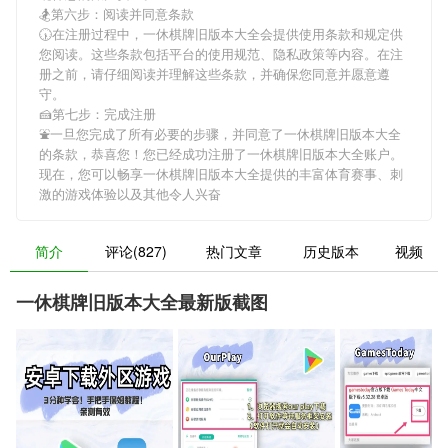
🏂第六步：阅读并同意条款
🕠在注册过程中，
一休棋牌旧版本大全
会提供使用条款和规定供
您阅读。这些条款包括平台的使用规范、隐私政策等内容。在注
册之前，请仔细阅读并理解这些条款，并确保您同意并愿意遵
守。
🍰第七步：完成注册
⛲️一旦您完成了所有必要的步骤，并同意了
一休棋牌旧版本大全
的条款，恭喜您！您已经成功注册了一休棋牌旧版本大全账户。
现在，您可以畅享
一休棋牌旧版本大全
提供的丰富体育赛事、刺
激的游戏体验以及其他令人兴奋
简介
评论(827)
热门文章
历史版本
视频
一休棋牌旧版本大全最新版截图