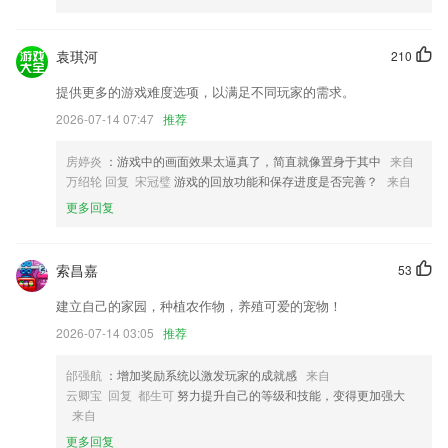
6.便于管理
袁琪河
210
一休棋牌旧版本大全更新了什么?
提供更多的游戏难度选项，以满足不同玩家的需求。
精准闹钟计时器世界时间等
2026-07-14 07:47
推荐
设置页面新增回收站，再也不用担心误删文章了
Bugs修复
房婷炎
：游戏中的画面效果太逼真了，简直就像置身于其中
来自
万绍轮 回复 宋冠璧
游戏的回放功能和保存进度是否完善？
来自
修复九格切图圆角的问题
更多回复
全面提升app浏览速度
新增GDPR管理，保障企业欧洲业务开展合规
索昌嘉
53
联系我们
以上就是一休棋牌旧版本大全的介绍，如果您喜欢这款软件，您可以到应
建立自己的家园，种植农作物，养殖可爱的宠物！
用商店进行打分评论，说出您的使用经历，以帮助我们更好的对产品进行
2026-07-14 03:05
推荐
优化修改。
邰强航
：增加奖励系统以激发玩家的成就感
来自
云卿宝 回复 都生可
努力提升自己的等级和技能，变得更加强大
来自
更多回复