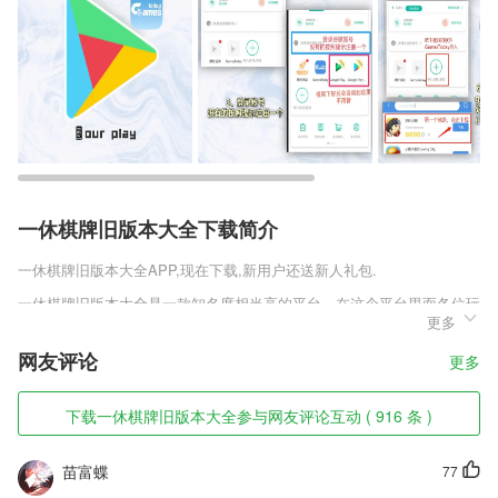
一休棋牌旧版本大全下载简介
一休棋牌旧版本大全
APP,现在下载,新用户还送新人礼包.
一休棋牌旧版本大全是一款知名度相当高的平台，在这个平台里面各位玩
更多
家们一定要不断的提升自己的实力，为什么一定要这么强调，是因为这个
平台上面全部都是真人玩家，也为了能让各位激起心中的斗志，为各位加
网友评论
更多
入了一个排行榜，在排行榜上面你能随时的看到自己的排名情况，根据各
位玩家们的排名会给到各位一定的奖励，想要更多的奖励，那么各位玩家
们就得去不断的提升自己~
下载一休棋牌旧版本大全参与网友评论互动 ( 916 条 )
一休棋牌旧版本大全软件特色
苗富蝶
77
1,超级实用的手机专业数学计算服务，还有很强大的作图功能哦。