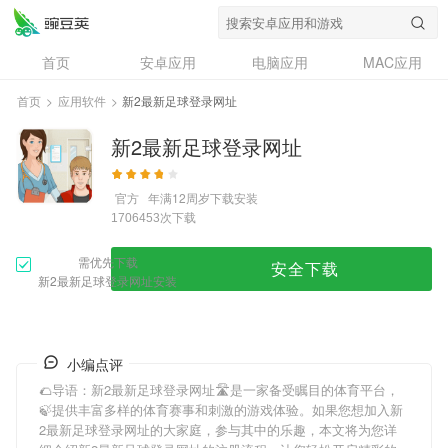
首页
安卓应用
电脑应用
MAC应用
资讯
专题
设计奖
创意应用
首页
>
应用软件
>
新2最新足球登录网址
问答
新2最新足球登录网址
官方
年满12周岁
下载安装
次下载
1706453
需优先下载
安全下载
新2最新足球登录网址安装
小编点评
🌮导语：
新2最新足球登录网址
🛣是一家备受瞩目的体育平台，
🍃提供丰富多样的体育赛事和刺激的游戏体验。如果您想加入
新
2最新足球登录网址
的大家庭，参与其中的乐趣，本文将为您详