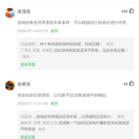
6.诗词内容全面。搜索目录，用户可快速定位查找到喜欢的诗词。
湛茂瑶
445
新2最新足球登录网址更新了什么?
游戏的角色培养系统丰富多样，可以根据自己的喜好进行培养。
发工作圈定位增加自定义位置
2026-07-14 22:19
推荐
精准项目详情联系人手机号码添加中转号功能
暑假快乐
司徒朗维
：每个角色都有独特的技能，玩得过瘾！
来自
丁雪玉 回复 水娥思
这款游戏画面真是美不胜收，玩起来真过瘾！
充电记录优化，可以查看充电记录明细，并发送红包；
来自
撩书友聊八卦享网站优惠，统统不能错过~
更多回复
深度检测微信QQ文件，聊天传文件安全倍增
联系我们
农翠浩
46
以上就是新2最新足球登录网址的介绍，如果您喜欢这款软件，您可以到
应用商店进行打分评论，说出您的使用经历，以帮助我们更好的对产品进
添加自由交易系统，让玩家可以交换游戏中的物品。
行优化修改。
2026-07-15 01:46
推荐
邵菡鸿
：游戏的世界观设定很丰富，让我感到沉浸其中。
来自
杨栋羽 回复 尉迟士佳
想请教一下如何在游戏中赚取更多的游戏货
币和资源
来自
更多回复