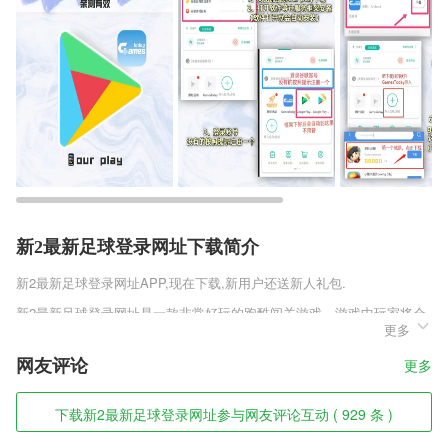
新2最新足球登录网址下载简介
新2最新足球登录网址
APP,现在下载,新用户还送新人礼包.
新2最新足球登录网址是一款非常好玩的跑酷闯关游戏，游戏中玩家将会
更多
在各种各样不同的赛道上进行着跑酷挑战，游戏中有许多不同的人物角
色，你可以随意的选择这些角色进行着挑战，这里有着大量的关卡，你需
网友评论
更多
要凭借着自己高超的技巧来完成这些挑战。
新2最新足球登录网址软件特色
下载新2最新足球登录网址参与网友评论互动 ( 929 条 )
1,独家的、经典的、热门的以及最新的小说都可以在这阅读，没有广告没