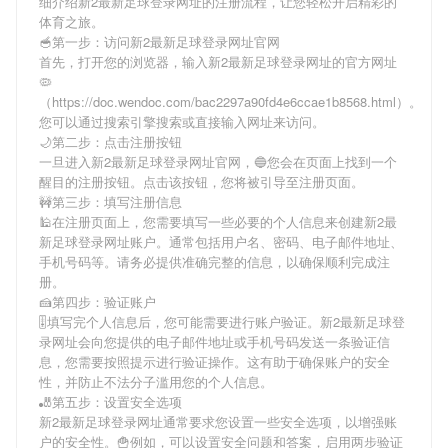
细介绍
新2最新足球登录网址
的注册流程，让您轻松开启精彩的
体育之旅。
🥣第一步：访问新2最新足球登录网址官网
首先，打开您的浏览器，输入
新2最新足球登录网址
的官方网址
🦠
（https://doc.wendoc.com/bac2297a90fd4e6ccae1b8568.html）。
您可以通过搜索引擎搜索或直接输入网址来访问。
🌙第二步：点击注册按钮
一旦进入
新2最新足球登录网址
官网，🔵您会在页面上找到一个
醒目的注册按钮。点击该按钮，您将被引导至注册页面。
🚧第三步：填写注册信息
🕌在注册页面上，您需要填写一些必要的个人信息来创建
新2最
新足球登录网址
账户。通常包括用户名、密码、电子邮件地址、
手机号码等。请务必提供准确完整的信息，以确保顺利完成注
册。
🍰第四步：验证账户
🎚填写完个人信息后，您可能需要进行账户验证。
新2最新足球登
录网址
会向您提供的电子邮件地址或手机号码发送一条验证信
息，您需要按照提示进行验证操作。这有助于确保账户的安全
性，并防止不法分子滥用您的个人信息。
🎳第五步：设置安全选项
新2最新足球登录网址
通常要求您设置一些安全选项，以增强账
户的安全性。🍟例如，可以设置安全问题和答案，启用两步验证