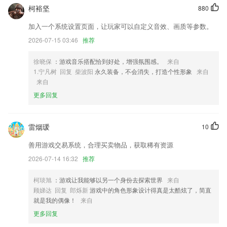
有会员没有收费
柯裕坚
880
2,一如既往好用，手机端全新上线。
加入一个系统设置页面，让玩家可以自定义音效、画质等参数。
3,为教育组织、校园吸引更多潜在用户，更能取得千万家庭的信奈与支
2026-07-15 03:46
推荐
撑。
4,15天金额包退,第三方独立检测,无事故、无泡水承诺为您保驾护航;
徐晓保
：游戏音乐搭配恰到好处，增强氛围感。
来自
1.宁凡树 回复 柴波阳
永久装备，不会消失，打造个性形象
来自
5,多种班型，在线选课，方便快捷
来自
6,【离线朗读】：还在担心听文章耗流量?不用怕，选择离线主播，没网
更多回复
也能听哦
新2最新足球登录网址软件优势
雷烟瑗
10
1.在每个汉字即将到达临界点的时候，恰到好处的安排孩子的下一次复
善用游戏交易系统，合理买卖物品，获取稀有资源
习；
2026-07-14 16:32
推荐
2.·精心编排字帖集：海量字帖集，经典内容，专业排版，回馈用户
3.·提供让你十分便捷的网络学习模式
柯琰旭
：游戏让我能够以另一个身份去探索世界
来自
顾娣达 回复 郎烁新
游戏中的角色形象设计得真是太酷炫了，简直
4.·提供精准而又专业的海量留学知识，满足你的好奇心和成就感
就是我的偶像！
来自
5.为用户们呈现出一本丰富多彩的有机世界的数字教学参考书，便于用户
更多回复
更好的进行学习