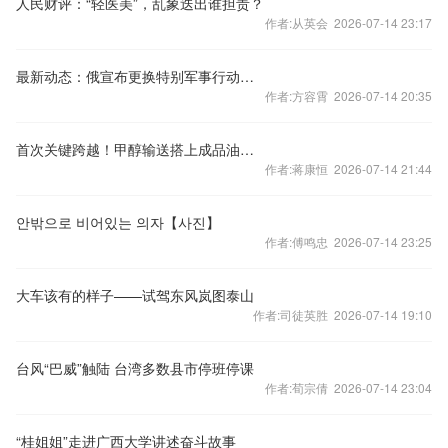
人民财评：“轻医美”，乱象迭出谁担责？
作者:从英会 2026-07-14 23:17
最新动态：俄宣布更换特别军事行动总指挥 乌方在基辅实施联合反情报行动
作者:方容霄 2026-07-14 20:35
首次关键跨越！甲醇输送搭上成品油管道“顺风车”
作者:蒋康恒 2026-07-14 21:44
안밖으로 비어있는 의자【사진】
作者:傅鸣忠 2026-07-14 23:25
大车该有的样子——试驾东风岚图泰山
作者:司徒英胜 2026-07-14 19:10
台风“巴威”触陆 台湾多数县市停班停课
作者:荀宗倩 2026-07-14 23:04
“桂姐姐”走进广西大学讲述奋斗故事