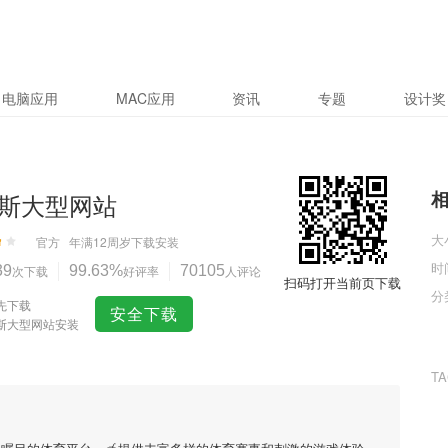
电脑应用
MAC应用
资讯
专题
设计奖
斯大型网站
大
官方
年满12周岁
下载安装
时
39
次下载
99.63%
好评率
70105
人评论
扫码打开当前页下载
分
先下载
安全下载
斯大型网站安装
T