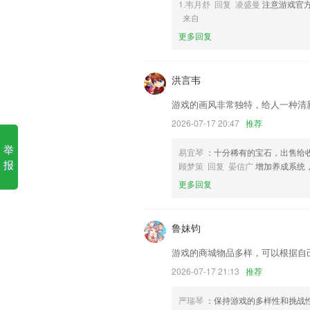
1.韦月舒 回复 凌盛曼
注意游戏官
来自
1.您自己也可以录制震撼人心的朗读作品
更多回复
2.所有的早教课程都是免费提供给大家的
3.是国家级专业会计培训平台。公司拥有
洪言韦
4.·历年真题，真题卷模拟实际应试环境
游戏的画风非常独特，给人一种清
5.还能直接在这里记录大家的学习历史，
2026-07-17 20:47
推荐
6.每个假名对应一个词语，趣味形象，在
举
威利斯大型网站更新了什么?
易宜琴
：十分稀有的宝石，出售给
报
顾梦策 回复 晏信广
增加养成系统
新增栏目添加“桌面快捷方式”；
更多回复
新增电子行程功能;
去掉新增跟进提醒后，弹出是否继续下次
鲁妹钧
商户进件强制OCR识别增加活体认证功能
游戏的商城物品多样，可以根据自
版本更新，修复部分问题
2026-07-17 21:13
推荐
其他一些bug优化
联系我们
严瑞琴
：保持游戏的多样性和挑战