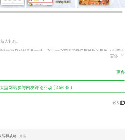
送新人礼包.
域的玩家都能够汇聚一堂，在另一个充满了奇幻与异想的世界之中感悟
更多
当的唯美，更加艳丽的色彩宛若仙境一般让玩家们忍不住就想要在其中
绝对令你心驰神往。现在上线还能够领取红包，感受分红收益。
更多
型网站参与网友评论互动 ( 456 条 )
活同时兼顾，解决人们教育资源的需求。
票代理合作资质，价格优势明显，东北周边景区全覆盖。
195
去互动，在线学习的方法有很多；
析
多好友
技能和战略
来自