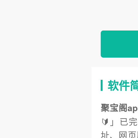
软件
聚宝阁a
🔰」已
址、网页