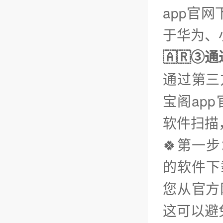
app官
于华为、小
🇦🇷③
通过第三
宝阁ap
软件扫描
🍀第一
的软件下载
您从官方
这可以避