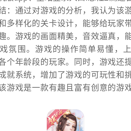
结：通过对游戏的分析，我认为该
和多样化的关卡设计，能够给玩家
趣。游戏的画面精美，音效逼真，
戏氛围。游戏的操作简单易懂，
各个年龄段的玩家。同时，游戏还
成就系统，增加了游戏的可玩性和
该游戏是一款有趣且富有创意的游