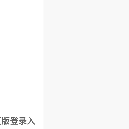
网页版登录入