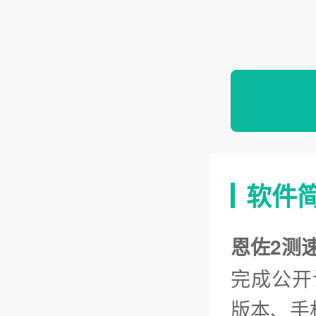
软件
恩佐2测
完成公开
版本、手