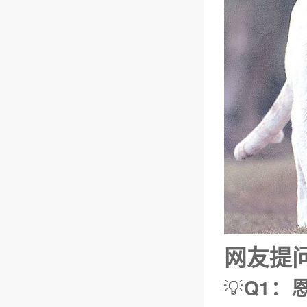
网友提问（
💡
Q1：恩