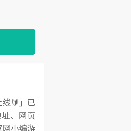
上线🔰」已
地址、网页
官网小编游