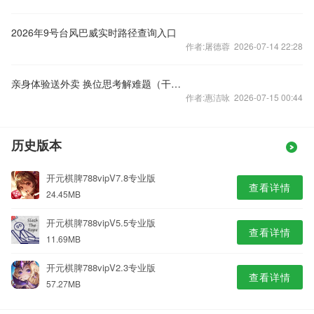
2026年9号台风巴威实时路径查询入口
作者:屠德蓉 2026-07-14 22:28
亲身体验送外卖 换位思考解难题（干部状态新观察·走进一线探作风）
作者:惠洁咏 2026-07-15 00:44
历史版本
开元棋脾788vipV7.8专业版
查看详情
24.45MB
开元棋脾788vipV5.5专业版
查看详情
11.69MB
开元棋脾788vipV2.3专业版
查看详情
57.27MB