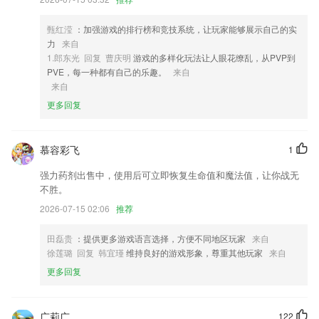
3,健康体检
4,实时在线管理自己的健康方案，自己身体有什么问题可以及时解决；
甄红滢
：加强游戏的排行榜和竞技系统，让玩家能够展示自己的实
力
来自
5,提供多种融资项目，寻找投资机构和个人，让项目更发展；
1.郎东光 回复 曹庆明
游戏的多样化玩法让人眼花缭乱，从PVP到
6,融合 – 将不同光线、阴影的图片完美的融合在一起
PVE，每一种都有自己的乐趣。
来自
来自
开元棋脾788vip软件优势
更多回复
1.能够运用的功能也是十分的多
2.专为广阔的学子们打造的轻松学习的新渠道，基本上也是涵盖了多个新
慕容彩飞
1
的学习新途径。
强力药剂出售中，使用后可立即恢复生命值和魔法值，让你战无
3.:遇到难题不要方!随手一拍,0.3秒出答案!无需注册,完全免费!
不胜。
4.拍照搜题
2026-07-15 02:06
推荐
5.采用了数字测图、无人机摄影测图等的智能工具测图，为用户实时的进
行物体的大面积测量带来了极大的方便。
田磊贵
：提供更多游戏语言选择，方便不同地区玩家
来自
徐莲璐 回复 韩宜瑾
维持良好的游戏形象，尊重其他玩家
来自
6.个人学习不受客观条件限制，自由度大。在场地、时间等条件不好时可
以自学，适应性更好，2265职工可以自己随机应变灵活安排学习活动，
更多回复
解决了学习与工作争时间、争精力的矛盾。
开元棋脾788vip更新了什么?
广莉广
122