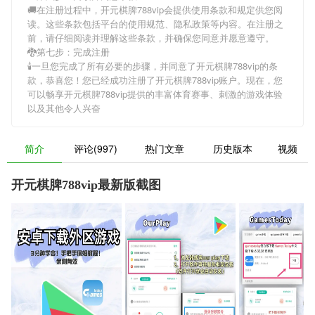
🚚在注册过程中，
开元棋脾788vip
会提供使用条款和规定供您阅
读。这些条款包括平台的使用规范、隐私政策等内容。在注册之
前，请仔细阅读并理解这些条款，并确保您同意并愿意遵守。
🐉第七步：完成注册
🕯一旦您完成了所有必要的步骤，并同意了
开元棋脾788vip
的条
款，恭喜您！您已经成功注册了开元棋脾788vip账户。现在，您
可以畅享
开元棋脾788vip
提供的丰富体育赛事、刺激的游戏体验
以及其他令人兴奋
简介
评论(997)
热门文章
历史版本
视频
开元棋脾788vip最新版截图