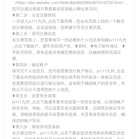
（https://doc.wendoc.com/bb9cdb0d962f80c907013372f.html）。
您可以通过搜索引擎搜索或直接输入网址来访问。
❥第二步：点击注册按钮
一旦进入ju111九州_点击下载官网，您会在页面上找到一个醒目
的注册按钮。点击该按钮，您将被引导至注册页面。
❥第三步：填写注册信息
在注册页面上，您需要填写一些必要的个人信息来创建ju111九州
_点击下载账户。通常包括用户名、❥密码、❥电子邮件地址、❥
手机号码等。请务必提供准确完整的信息，以确保顺利完成注
册。
❥第四步：验证账户
填写完个人信息后，您可能需要进行账户验证。ju111九州_点击
下载会向您提供的电子邮件地址或手机号码发送一条验证信息，
您需要按照提示进行验证操作。这有助于确保账户的安全性，并
防止不法分子滥用您的个人信息。
❥第五步：设置安全选项
ju111九州_点击下载通常要求您设置一些安全选项，以增强账户
的安全性。例如，可以设置安全问题和答案，启用两步验证等功
能。请根据系统的提示设置相关选项，并妥善保管相关信息，确
保您的账户安全。
❥第六步：阅读并同意条款
在注册过程中，ju111九州_点击下载会提供使用条款和规定供您
阅读。这些条款包括平台的使用规范、❥隐私政策等内容。在注