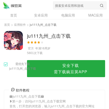
ju111九州_点击下载
首页
安卓应用
电脑应用
MAC应用
资讯
专题
设计奖
创意应用
首页
>
应用软件
>
ju111九州_点击下载
问答
ju111九州_点击下载
官方
年满16周岁
次下载
5801
需优先下载
安全下载
ju111九州_点击下载
需下载豌豆荚APP
软件教程
🏫ju111九州_点击下载🏫
❥第一步：访问ju111九州_点击下载官网
首先，打开您的浏览器，输入ju111九州_点击下载的官方网址