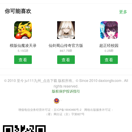
你可能喜欢
更多
模版仙魔凌天录
仙剑蜀山传奇官方版
超正经校园
5.15GB
867.7MB
0.2MB
查看
查看
查看
© 2010 至今 ju111九州_点击下载 版权所有。© Since 2010 daxiongtv.com . All
rights reserved.
版权保护投诉指引
・
增值电信业务经营许可证：京ICP备19043480号-2
网络出版服务许可证：
（署）网出证（京）字第827号