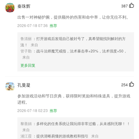
秦珠辉
387
出售一对神秘护腕，提供额外的伤害和命中率，让你无往不利。
2026-07-18 07:36
推荐
鲁清丽
：打开游戏后发现自己被封号了，真希望能找到解封的方
法！
来自
管子勤
：战斗法师魔咒戒指，法术暴击率+20%，法术强度+50，
来自
更多回复
孔曼凝
254
参加游戏活动和节日庆典，获得限时奖励和特殊道具，提升游戏
进程。
2026-07-18 02:23
推荐
黎善娟
：多样化的任务系统让我玩得非常过瘾，从未感到无聊！ ！
来自
浦江霞
：提供清晰易懂的游戏教程和指引
来自