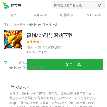
首页
安卓应用
电脑应用
MAC应用
资讯
专题
设计奖
创意应用
首页
>
应用软件
>
福利app引导网站下载
问答
福利app引导网站下载
官方
年满12周岁
下载安装
次下载
4229582
需优先下载
安全下载
福利app引导网站下载安装
小编点评
㊙导语：
福利app引导网站下载
🎂是一家备受瞩目的体育平台，
🉐提供丰富多样的体育赛事和刺激的游戏体验。如果您想加入
福
利app引导网站下载
的大家庭，参与其中的乐趣，本文将为您详