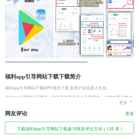
福利app引导网站下载下载简介
福利app引导网站下载
APP,现在下载,新用户还送新人礼包.
福利app引导网站下载是一款古风元素充斥从头到尾的，古韵古香古色古
更多
美的文字向手游。传统唯美古风芳华，美不胜收的古国爱恨情仇绝对会让
每一个玩家都想穿越时光机，来到时光了另一头，亲身感受着美轮美奂的
网友评论
更多
绝美古风世界。喜欢这酷游戏的玩家赶快预约吧。
福利app引导网站下载软件特色
下载福利app引导网站下载参与网友评论互动 ( 125 条 )
1,极快完美转换；