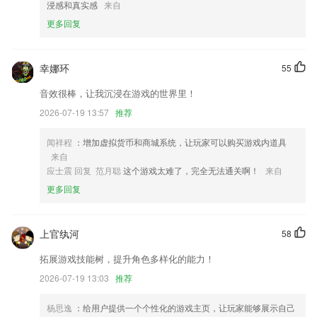
提高读信打开速度
浸感和真实感
来自
更多回复
修复原始的隐私提示在某些机型上全新安装的时候没有弹出的BUG。
新增电量图标颜色大小自定义
修复上个版本bug
幸娜环
55
会议支持排序分组
音效很棒，让我沉浸在游戏的世界里！
联系我们
2026-07-19 13:57
推荐
以上就是福利app引导网站下载的介绍，如果您喜欢这款软件，您可以到
应用商店进行打分评论，说出您的使用经历，以帮助我们更好的对产品进
闻祥程
：增加虚拟货币和商城系统，让玩家可以购买游戏内道具
行优化修改。
来自
应士震 回复 范月聪
这个游戏太难了，完全无法通关啊！
来自
更多回复
上官纨河
58
拓展游戏技能树，提升角色多样化的能力！
2026-07-19 13:03
推荐
杨思逸
：给用户提供一个个性化的游戏主页，让玩家能够展示自己