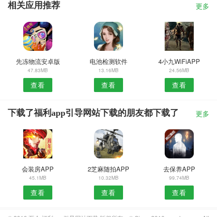
相关应用推荐
更多
先冻物流安卓版
电池检测软件
4小九WiFiAPP
47.83MB
13.16MB
24.56MB
查看
查看
查看
下载了福利app引导网站下载的朋友都下载了
更多
会装房APP
2芝麻随拍APP
去保养APP
45.1MB
10.32MB
99.74MB
查看
查看
查看