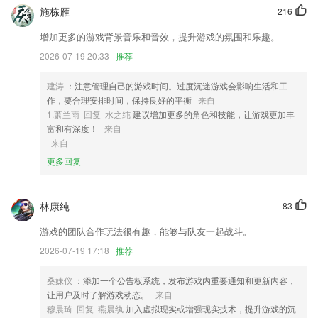
施栋雁
216
2,【4】后台播放人性化，灌灌耳音很方便，磁带碟片go away!
3,设置消息推送，最新招聘消息动态更新，第一时间消息推送提醒；
增加更多的游戏背景音乐和音效，提升游戏的氛围和乐趣。
2026-07-19 20:33
推荐
4,隐私保护
5,统一搭配：
建涛
：注意管理自己的游戏时间。过度沉迷游戏会影响生活和工
6,身边新闻，一秒即达
作，要合理安排时间，保持良好的平衡
来自
1.萧兰雨 回复 水之纯
建议增加更多的角色和技能，让游戏更加丰
福利app引导网站下载软件优势
富和有深度！
来自
来自
1.·非常多的名师在线免费直播，帮助大家分析各个知识点
更多回复
2.毫不费劲的学习状态与合适你的学习方法
3.为各级学校、教育机构、老师、家长倾力打造的教育类移动互联网产品
林康纯
83
4.填补管弦乐陪练市场空白
游戏的团队合作玩法很有趣，能够与队友一起战斗。
5.操作非常简单，上手就能会
2026-07-19 17:18
推荐
6.查看证书，快捷方便，手机轻松就可以去查看
福利app引导网站下载更新了什么?
桑妹仪
：添加一个公告板系统，发布游戏内重要通知和更新内容，
让用户及时了解游戏动态。
来自
开发商：深圳市迅雷游戏开发有限公司
穆晨琦 回复 燕晨纨
加入虚拟现实或增强现实技术，提升游戏的沉