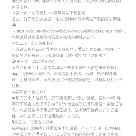
细介绍
福利app引导网站下载
的注册流程，让您轻松开启精彩的
体育之旅。
🥭第一步：访问福利app引导网站下载官网
首先，打开您的浏览器，输入
福利app引导网站下载
的官方网址
🚑
（https://doc.wendoc.com/bbd0b659c009add33cee21e2a.html）。
您可以通过搜索引擎搜索或直接输入网址来访问。
✂第二步：点击注册按钮
一旦进入
福利app引导网站下载
官网，🎥您会在页面上找到一个
醒目的注册按钮。点击该按钮，您将被引导至注册页面。
🏖第三步：填写注册信息
🖇在注册页面上，您需要填写一些必要的个人信息来创建
福利
app引导网站下载
账户。通常包括用户名、密码、电子邮件地
址、手机号码等。请务必提供准确完整的信息，以确保顺利完成
注册。
🚗第四步：验证账户
🐌填写完个人信息后，您可能需要进行账户验证。
福利app引导
网站下载
会向您提供的电子邮件地址或手机号码发送一条验证信
息，您需要按照提示进行验证操作。这有助于确保账户的安全
性，并防止不法分子滥用您的个人信息。
🎙第五步：设置安全选项
福利app引导网站下载
通常要求您设置一些安全选项，以增强账
户的安全性。🎥例如，可以设置安全问题和答案，启用两步验证