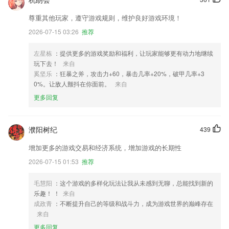
尊重其他玩家，遵守游戏规则，维护良好游戏环境！
2026-07-15 03:26
推荐
左星栋
：提供更多的游戏奖励和福利，让玩家能够更有动力地继续
玩下去！
来自
奚坚乐
：狂暴之斧，攻击力+60，暴击几率+20%，破甲几率+3
0%。让敌人颤抖在你面前。
来自
更多回复
濮阳树纪
439
增加更多的游戏交易和经济系统，增加游戏的长期性
2026-07-15 01:53
推荐
毛慧阳
：这个游戏的多样化玩法让我从未感到无聊，总能找到新的
乐趣！ ！
来自
成政青
：不断提升自己的等级和战斗力，成为游戏世界的巅峰存在
来自
更多回复