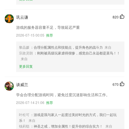
巩云谦
820
游戏的服务器容量不足，导致延迟严重
2026-07-15 00:05
推荐
黎晶媛
：合理分配属性点和技能点，提升角色的战斗力
来自
宗政灵朗
：刚刚被高级玩家虐得很惨，感觉自己永远都是菜鸟！！
来自
更多回复
谈威兰
670
学会合理分配游戏时间，避免过度沉迷影响生活和工作。
2026-07-14 21:06
推荐
叶松可
：游戏是我与家人一起度过美好时光的方式，我们一起玩
乐！
来自
钱莉聪
：神圣之戒，增加全属性！提升你的综合实力！
来自