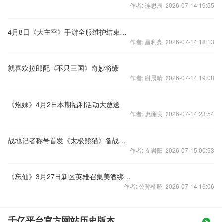
作者: 连思辰 2026-07-14 19:55
4月8日《大主宰》手游全服维护结束公告
作者: 昌利亮 2026-07-14 18:13
就喜欢拉郎配《不只三国》奇妙将缘
作者: 谢晨晴 2026-07-14 19:08
《炮妹》4月2日本期福利活动大放送
作者: 惠澜良 2026-07-14 23:54
战地记者称号首发《太极熊猫》备战新资料片
作者: 支岩阳 2026-07-15 00:53
《忘仙》3月27日新区英雄召集美酒绑银海量送
作者: 公孙楠昭 2026-07-14 16:06
千亿平台官方网站历史版本