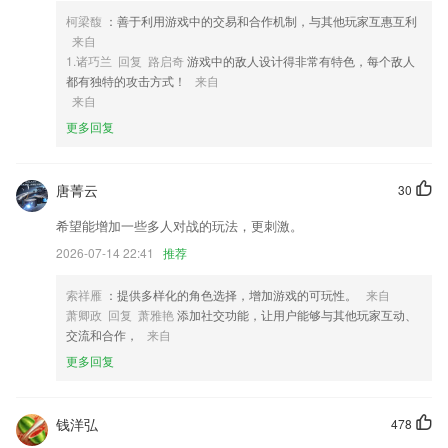
4,根据十几万用户的答题情况，分析出高频考点和高频易错点。
柯梁馥
：善于利用游戏中的交易和合作机制，与其他玩家互惠互利
5,发现新知识
来自
6,涵盖初高中数理化必考公式定律，为你扫清做题绊脚石；
1.诸巧兰 回复 路启奇
游戏中的敌人设计得非常有特色，每个敌人
都有独特的攻击方式！
来自
火博国际软件优势
来自
1.设置多种评分方式，评卷更公平、公正；
更多回复
2.生词云端同步，全面照料，复习不断档。
3.海量的钢琴音乐歌曲提升，多个不同等级及品味，绝对会让你满足满
唐菁云
30
意！
希望能增加一些多人对战的玩法，更刺激。
4.多个互动板块，加入不同有趣互动汉字小游戏，2265让学习变得更有意
2026-07-14 22:41
推荐
思
5.支持时间排序或民生的排序方式查找教学资源；
索祥雁
：提供多样化的角色选择，增加游戏的可玩性。
来自
萧卿政 回复 萧雅艳
添加社交功能，让用户能够与其他玩家互动、
6.全新设计：极易操作，美观流畅
交流和合作，
来自
火博国际更新了什么?
更多回复
修复查看大图时图片过大闪退；
优化了音频稿件播放器
钱洋弘
478
页面优化，提高使用体验