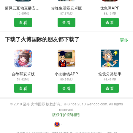
菊风云互动直播安卓版
赤峰生活圈安卓版
优兔网APP
10.55MB
87.37MB
88.19MB
查看
查看
查看
下载了火博国际的朋友都下载了
更多
自律帮安卓版
小龙赚钱APP
垃圾分类助手
51.92MB
80.29MB
48.49MB
查看
查看
查看
© 2010 至今 火博国际 版权所有。© Since 2010 wendoc.com. All rights
reserved.
版权保护投诉指引
・