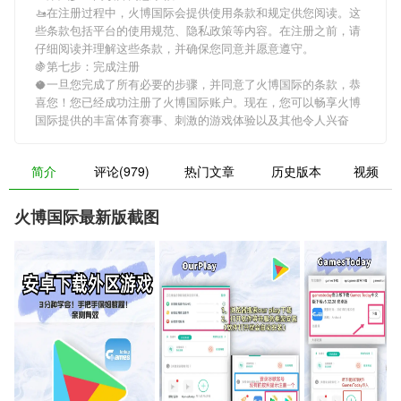
🚤在注册过程中，
火博国际
会提供使用条款和规定供您阅读。这
些条款包括平台的使用规范、隐私政策等内容。在注册之前，请
仔细阅读并理解这些条款，并确保您同意并愿意遵守。
🍇第七步：完成注册
🥥一旦您完成了所有必要的步骤，并同意了
火博国际
的条款，恭
喜您！您已经成功注册了火博国际账户。现在，您可以畅享
火博
国际
提供的丰富体育赛事、刺激的游戏体验以及其他令人兴奋
简介
评论(979)
热门文章
历史版本
视频
火博国际最新版截图