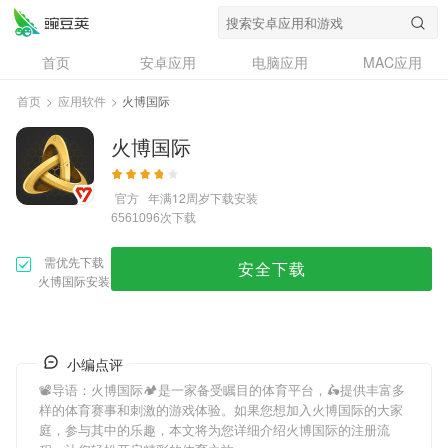
首页
安卓应用
电脑应用
MAC应用
资讯
专题
设计奖
创意应用
首页
>
应用软件
>
火博国际
问答
火博国际
官方
年满12周岁
下载安装
次下载
6561096
需优先下载
安全下载
火博国际安装
小编点评
📽导语：
火博国际
🏕是一家备受瞩目的体育平台，🛵提供丰富多
样的体育赛事和刺激的游戏体验。如果您想加入
火博国际
的大家
庭，参与其中的乐趣，本文将为您详细介绍
火博国际
的注册流