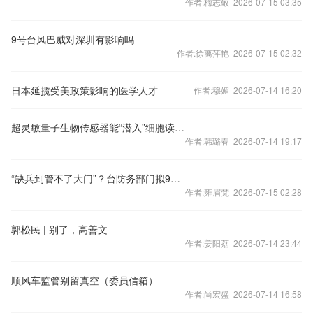
作者:梅志敬 2026-07-15 03:35
9号台风巴威对深圳有影响吗
作者:徐离萍艳 2026-07-15 02:32
日本延揽受美政策影响的医学人才
作者:穆媚 2026-07-14 16:20
超灵敏量子生物传感器能“潜入”细胞读信号
作者:韩璐春 2026-07-14 19:17
“缺兵到管不了大门”？台防务部门拟9月起试办军校卫哨外包，岛内网民吐槽
作者:雍眉梵 2026-07-15 02:28
郭松民 | 别了，高善文
作者:姜阳荔 2026-07-14 23:44
顺风车监管别留真空（委员信箱）
作者:尚宏盛 2026-07-14 16:58