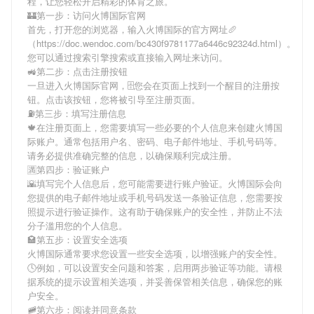
程，让您轻松开启精彩的体育之旅。
🏰第一步：访问火博国际官网
首先，打开您的浏览器，输入
火博国际
的官方网址🥖
（https://doc.wendoc.com/bc430f9781177a6446c92324d.html）。
您可以通过搜索引擎搜索或直接输入网址来访问。
🚜第二步：点击注册按钮
一旦进入
火博国际
官网，🗄您会在页面上找到一个醒目的注册按
钮。点击该按钮，您将被引导至注册页面。
⛽️第三步：填写注册信息
🍁在注册页面上，您需要填写一些必要的个人信息来创建
火博国
际
账户。通常包括用户名、密码、电子邮件地址、手机号码等。
请务必提供准确完整的信息，以确保顺利完成注册。
🈵第四步：验证账户
🌇填写完个人信息后，您可能需要进行账户验证。
火博国际
会向
您提供的电子邮件地址或手机号码发送一条验证信息，您需要按
照提示进行验证操作。这有助于确保账户的安全性，并防止不法
分子滥用您的个人信息。
🏩第五步：设置安全选项
火博国际
通常要求您设置一些安全选项，以增强账户的安全性。
🕓例如，可以设置安全问题和答案，启用两步验证等功能。请根
据系统的提示设置相关选项，并妥善保管相关信息，确保您的账
户安全。
🚞第六步：阅读并同意条款