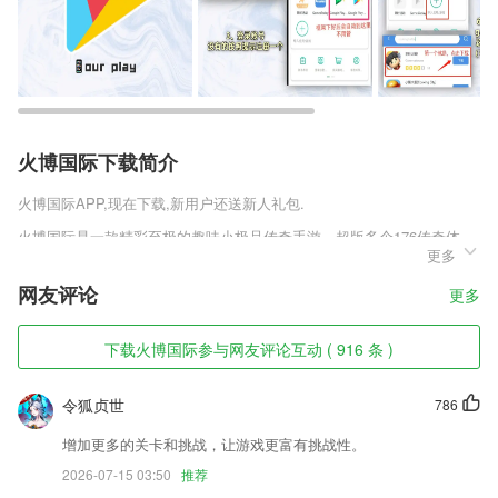
火博国际下载简介
火博国际
APP,现在下载,新用户还送新人礼包.
火博国际是一款精彩至极的趣味小极品传奇手游，超版多个176传奇体
更多
验，让玩家们享受无限精彩的传奇瞬间，顶级的战斗玩法，超棒的奇幻旅
程，让玩家们享受精彩的奇幻瞬间。超多福利免费获取，感受传奇游戏本
网友评论
更多
质的超强魅力。
火博国际软件特色
下载火博国际参与网友评论互动 ( 916 条 )
1,秒接订单信息，必要时进行派单；
令狐贞世
786
2,采用推送技术，实时更新移动客户端数据，出差、在家，任何时候，不
错过任何一封邮件。新建、回复邮件，同样快捷方便。
增加更多的关卡和挑战，让游戏更富有挑战性。
3,智能ai课堂：分析动态生成个性学习路径。
2026-07-15 03:50
推荐