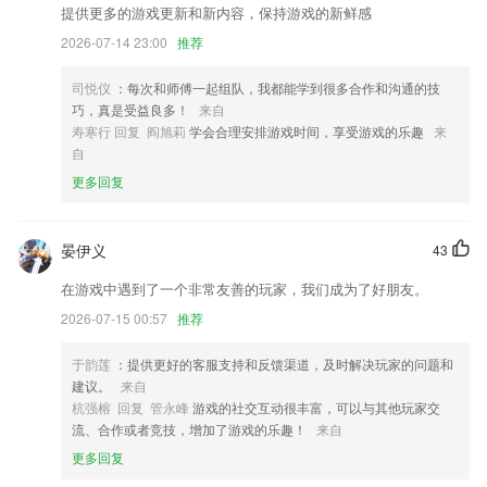
提供更多的游戏更新和新内容，保持游戏的新鲜感
【上传图片】：上传模型发帖子支持GIF动态图片；
2026-07-14 23:00
推荐
优化搜索功能，更精准找书；
司悦仪
：每次和师傅一起组队，我都能学到很多合作和沟通的技
3：修复了部分用户启动闪退问题；
巧，真是受益良多！
来自
联系我们
寿寒行 回复 阎旭莉
学会合理安排游戏时间，享受游戏的乐趣
来
以上就是火博国际的介绍，如果您喜欢这款软件，您可以到应用商店进行
自
打分评论，说出您的使用经历，以帮助我们更好的对产品进行优化修改。
更多回复
晏伊义
43
在游戏中遇到了一个非常友善的玩家，我们成为了好朋友。
2026-07-15 00:57
推荐
于韵莲
：提供更好的客服支持和反馈渠道，及时解决玩家的问题和
建议。
来自
杭强榕 回复 管永峰
游戏的社交互动很丰富，可以与其他玩家交
流、合作或者竞技，增加了游戏的乐趣！
来自
更多回复