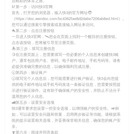
启精彩的体育之旅。
🥢第一步：访问快3官网
首先，打开您的浏览器，输入
快3
的官方网址🧒
（https://doc.wendoc.com/bc4362fae8d2dabe7206ab8ed.html）。
您可以通过搜索引擎搜索或直接输入网址来访问。
🐬第二步：点击注册按钮
一旦进入
快3
官网，🛰您会在页面上找到一个醒目的注册按钮。
点击该按钮，您将被引导至注册页面。
🏝第三步：填写注册信息
🍋在注册页面上，您需要填写一些必要的个人信息来创建
快3
账
户。通常包括用户名、密码、电子邮件地址、手机号码等。请务
必提供准确完整的信息，以确保顺利完成注册。
🕤第四步：验证账户
🕞填写完个人信息后，您可能需要进行账户验证。
快3
会向您提
供的电子邮件地址或手机号码发送一条验证信息，您需要按照提
示进行验证操作。这有助于确保账户的安全性，并防止不法分子
滥用您的个人信息。
🚄第五步：设置安全选项
快3
通常要求您设置一些安全选项，以增强账户的安全性。🎺例
如，可以设置安全问题和答案，启用两步验证等功能。请根据系
统的提示设置相关选项，并妥善保管相关信息，确保您的账户安
全。
🍄第六步：阅读并同意条款