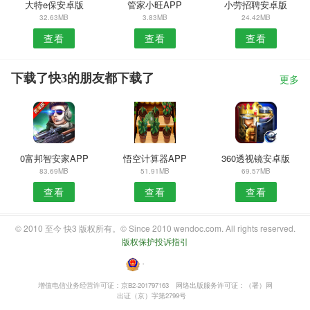
大特e保安卓版
管家小旺APP
小劳招聘安卓版
32.63MB
3.83MB
24.42MB
查看
查看
查看
下载了快3的朋友都下载了
更多
0富邦智安家APP
悟空计算器APP
360透视镜安卓版
83.69MB
51.91MB
69.57MB
查看
查看
查看
© 2010 至今 快3 版权所有。© Since 2010 wendoc.com. All rights reserved.
版权保护投诉指引
・
增值电信业务经营许可证：京B2-201797163
网络出版服务许可证：（署）网
出证（京）字第2799号