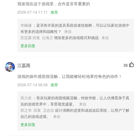
我发现在这个游戏里，合作是非常重要的
以上就是天博app的介绍，如果您喜欢这款软件，您可以到应用商店进行
打分评论，说出您的使用经历，以帮助我们更好的对产品进行优化修改。
2026-07-14 11:11
推荐
修复内容模块图片显示时不能填充控件的问题
华楠谦
：是否有丰富的道具系统或者技能树，可以让玩家在游戏中
联系我们
有更多的选择和战略性？
来自
以上就是快3的介绍，如果您喜欢这款软件，您可以到应用商店进行打分
匡芸露 回复 云海兰
增加更多的游戏模式和挑战
来自
评论，说出您的使用经历，以帮助我们更好的对产品进行优化修改。
更多回复
江荔雨
36
游戏的操作感觉很流畅，让我能够轻松地掌控角色的动作！
2026-07-14 06:36
推荐
凤力发
：骨灰玩家的画面细腻流畅，特效华丽，让人仿佛置身于真
实的游戏世界中，享受视觉盛宴。
来自
郑之华 回复 卫忠信
设计清晰的进度和成就追踪系统，让用户了解
自己的游戏进展。
来自
更多回复