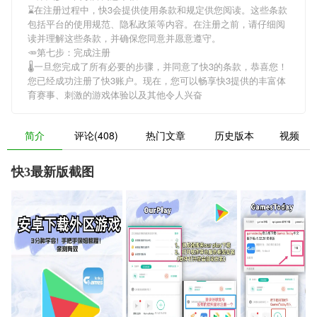
⌛️在注册过程中，
快3
会提供使用条款和规定供您阅读。这些条款
包括平台的使用规范、隐私政策等内容。在注册之前，请仔细阅
读并理解这些条款，并确保您同意并愿意遵守。
🥕第七步：完成注册
🌡一旦您完成了所有必要的步骤，并同意了
快3
的条款，恭喜您！
您已经成功注册了快3账户。现在，您可以畅享
快3
提供的丰富体
育赛事、刺激的游戏体验以及其他令人兴奋
简介
评论(408)
热门文章
历史版本
视频
快3最新版截图