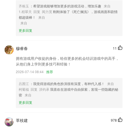
刚需。在这一方面，GitHub App将其视为一种社交行为。因此，官方就
齐栋玉
：希望游戏能够增加更多的游戏活动，增加乐趣
来自
允许人们互相评价，还能发表情哦。
1.程翠天 回复 闻力宽
刚刚体验了《死亡搁浅》，游戏画面和剧情
6,整理重要文件
都超级棒！
来自
来自
快3软件优势
更多回复
1.真人引导+实物教学+场景动画
2.真人发音、笔顺动画，五十音图，轻松记忆日语五十音
穆睿春
11
3.达到0.1音分以上的检测精度
拥有游戏用户收徒的身份，给你更多的机会结识游戏中的高手，
4.让大学生闲置的知识资源快速变现
从他们身上学到更多技巧和经验！
5.在应用中就能轻松计算各种坐标，便于用户可以详细了解坐标信息；
2026-07-14 08:44
推荐
6.丰富多样的益智玩法模式让孩子的各方面属性都能得到提升
吕茜江
：我觉得游戏的角色扮演很有深度，有种代入感！
来自
快3更新了什么?
柯菊福 回复 洪钧承
我喜欢在游戏中自由探索，发现一些隐藏的秘
密
来自
五【修复】修复BUG，提高系统稳定性，优化细节体验更佳。
更多回复
修复部分导致报错问题；
增加领券中心入口，优化其他BUG。
莘枝建
978
新增智能客服功能，随时随地贴心指引，客服悠悠助您快乐出行。