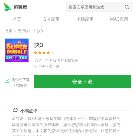
首页
安卓应用
电脑应用
MAC应用
资讯
专题
设计奖
创意应用
首页
>
应用软件
>
快3
问答
快3
官方
年满12周岁
下载安装
次下载
5173497
需优先下载
安全下载
快3安装
小编点评
🍘导语：
快3
🛬是一家备受瞩目的体育平台，🚒提供丰富多样的
体育赛事和刺激的游戏体验。如果您想加入
快3
的大家庭，参与
其中的乐趣，本文将为您详细介绍
快3
的注册流程，让您轻松开