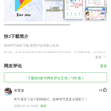
快3下载简介
快3
APP,现在下载,新用户还送新人礼包.
快3是一款具有独特风浪漫仙侠类RPG手机游戏，玩家要选择一个适合自
更多
己的职业入场，游戏有着离线挂机模式，玩法更自由，有着炫酷的技能释
放特效，打造你自己的专属释放次序，使特效更加完美。
网友评论
更多
快3软件特色
下载快3参与网友评论互动 ( 185 条 )
1,意识更超前，价值更主流
2,移动审批
米璧发
19
3,查看对你很感兴趣的企业，向你推送的职位邀约;
终于通关了这个剧情模式，故事情节真是太精彩了！
4,能够根据医院导航全面了解科室的位置，快速获取详情
2026-07-14 15:05
推荐
5,支持颜文字，在评论区社交，作为码友们最大的交流网站，提供交流是