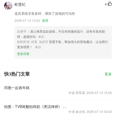
欧莲纪
4
道具系统丰富多样，增加了游戏的可玩性
2026-07-14 13:24
推荐
彭睿宇
：真心推荐这款游戏，不仅有刺激的战斗，还有丰富的剧
情，超级好玩
来自
欧阳舒强 回复 池君罡
雷霆手套，释放强大的雷电魔法，让法师们
更加强势！
来自
更多回复
快3热门文章
更多
同胞一起舂年糕
作者:胥翠霭 2026-07-14 15:05
组图：TVB将翻拍韩剧《黑话律师》 原剧由李钟硕林允儿主演
作者:谢永纯 2026-07-14 04:02