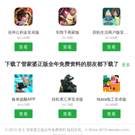
沧州公积金安卓版
车陛下商家版
四轮生活商户版安卓版
93.24MB
95.4MB
44.90MB
查看
查看
查看
下载了管家婆正版全年免费资料的朋友都下载了
更多
账单提醒APP
轻松查汇率安卓版
Nubia电工安卓版
29.67MB
54.7MB
38.88MB
查看
查看
查看
© 2010 至今 管家婆正版全年免费资料 版权所有。© Since 2010 wendoc.com.