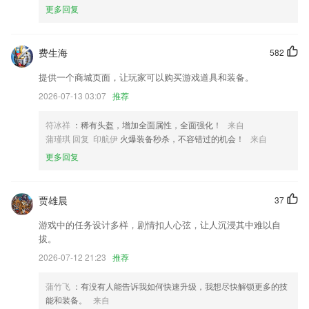
更多回复
修复了一些其他已知问题
改善港澳台用户购票体验
费生海
582
还是那句话，祝2020年顺利；
提供一个商城页面，让玩家可以购买游戏道具和装备。
【修复】修复了一些问题
2026-07-13 03:07
推荐
修复了已知bug，提升了稳定性
符冰祥
：稀有头盔，增加全面属性，全面强化！
来自
新增壁纸模块
蒲瑾琪 回复 印航伊
火爆装备秒杀，不容错过的机会！
来自
联系我们
更多回复
以上就是管家婆正版全年免费资料的介绍，如果您喜欢这款软件，您可以
到应用商店进行打分评论，说出您的使用经历，以帮助我们更好的对产品
进行优化修改。
贾雄晨
37
游戏中的任务设计多样，剧情扣人心弦，让人沉浸其中难以自
拔。
2026-07-12 21:23
推荐
蒲竹飞
：有没有人能告诉我如何快速升级，我想尽快解锁更多的技
能和装备。
来自