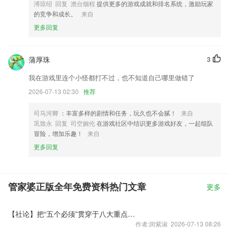
溥琼绍 回复 澹台烟程
提供更多的游戏成就和排名系统，激励玩家
的竞争和成长。
来自
更多回复
蒲厚珠
3
我在游戏里连个小怪都打不过，也不知道自己哪里做错了
2026-07-13 02:30
推荐
司马河卿
：丰富多样的剧情和任务，玩久也不会腻！
来自
巩致永 回复 司空婉伦
在游戏社区中结识更多游戏好友，一起组队
冒险，增加乐趣！
来自
更多回复
管家婆正版全年免费资料热门文章
更多
【社论】把“五个必须”贯穿于八大重点任务之中
作者:闵紫淑 2026-07-13 08:26