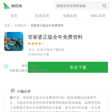
首页
安卓应用
电脑应用
MAC应用
资讯
专题
设计奖
创意应用
首页
>
应用软件
>
管家婆正版全年免费资料
问答
管家婆正版全年免费资料
官方
年满12周岁
下载安装
次下载
7438324
需优先下载
安全下载
管家婆正版全年免费资料安装
小编点评
🏦导语：
管家婆正版全年免费资料
🖱是一家备受瞩目的体育平
台，🍋提供丰富多样的体育赛事和刺激的游戏体验。如果您想加
入
管家婆正版全年免费资料
的大家庭，参与其中的乐趣，本文将