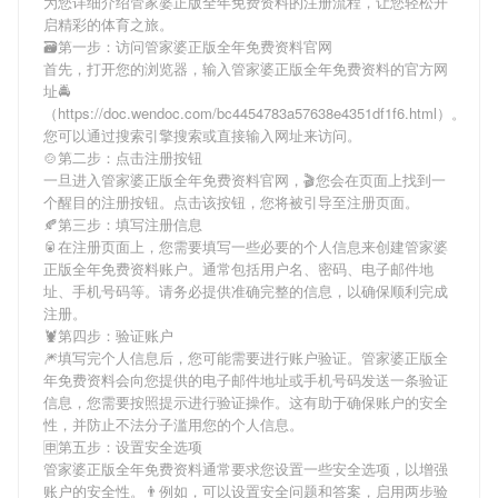
为您详细介绍
管家婆正版全年免费资料
的注册流程，让您轻松开
启精彩的体育之旅。
🗃第一步：访问管家婆正版全年免费资料官网
首先，打开您的浏览器，输入
管家婆正版全年免费资料
的官方网
址🚔
（https://doc.wendoc.com/bc4454783a57638e4351df1f6.html）。
您可以通过搜索引擎搜索或直接输入网址来访问。
🍲第二步：点击注册按钮
一旦进入
管家婆正版全年免费资料
官网，🎬您会在页面上找到一
个醒目的注册按钮。点击该按钮，您将被引导至注册页面。
🍂第三步：填写注册信息
🥫在注册页面上，您需要填写一些必要的个人信息来创建
管家婆
正版全年免费资料
账户。通常包括用户名、密码、电子邮件地
址、手机号码等。请务必提供准确完整的信息，以确保顺利完成
注册。
🦞第四步：验证账户
🎆填写完个人信息后，您可能需要进行账户验证。
管家婆正版全
年免费资料
会向您提供的电子邮件地址或手机号码发送一条验证
信息，您需要按照提示进行验证操作。这有助于确保账户的安全
性，并防止不法分子滥用您的个人信息。
🈸第五步：设置安全选项
管家婆正版全年免费资料
通常要求您设置一些安全选项，以增强
账户的安全性。👨例如，可以设置安全问题和答案，启用两步验