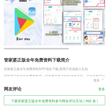
管家婆正版全年免费资料下载简介
管家婆正版全年免费资料
APP,现在下载,新用户还送新人礼包.
管家婆正版全年免费资料是一款经典的复古时尚传奇手游，这款传奇可以
更多
让玩家轻松的达到全服第一，不会关服跑路，超多服务器，玩家数量众
多，支持跨服联机，三大经典岗位开启，每个职业都有自己的专属玩法，
网友评论
更多
而且玩法众多，各种专业技能学习，喜欢这款的一定要下载这款游戏。
管家婆正版全年免费资料软件特色
下载管家婆正版全年免费资料参与网友评论互动 ( 892 条 )
1,内置字库和发音档，让2265用户离线查阅汉典丶粤语审音配词字库