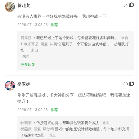
贺超梵
54
2,百万达人，分享潮流新动向
3,智能导诊：根据您的身体症状推荐各医院科室医生
有没有人推荐一些好玩的隐藏任务，我想挑战一下
2026-07-13 08:26
推荐
4,拓展学习精彩内容，正版图书、海量听书、高清视频；
5,直播教学：实时直播课程，手把手陪你
费厚娇
：我已经迷上了这个游戏，每天都要花好多时间玩。
来自
6,收派员照片主动推送：寄件收件更安心。
1.申屠菁坚 回复 从爽伦
遇到了一个可爱的游戏伴侣，一起组队打
怪！
来自
管家婆正版全年免费资料软件优势
来自
1.为你精心挑选符合你各个复习阶段的优质考研辅导课程;
更多回复
2.质量保证，安全可靠的投诉处理机制和完善的退款承诺。不要用一分
钱。
桑翠婉
39
3.· 单词记录、随时查看今日学习单词以及已掌握单词和单词书词表
刚刚开始玩游戏，求大神们分享一些技巧和经验吧！我需要加速
4.这样，学生和老师之间的交流可以得到更好的加强。对于学生的课余学
提升！
习，教师监督学生的完成;
2026-07-13 02:28
推荐
5.提供多种不同的练习选择，将刷题模式变得多样化，从而间接性地缓解
备考压力；
狄素若
：传授游戏心得，帮助其他玩家提升实力
来自
祝燕康 回复 凤珍晴
游戏中的地图设计精致细腻，每个地方都充满
6.通过有趣的教学方式，让孩子更容易接受学习，理解更多知识内容。
了探索的欲望。
来自
管家婆正版全年免费资料更新了什么?