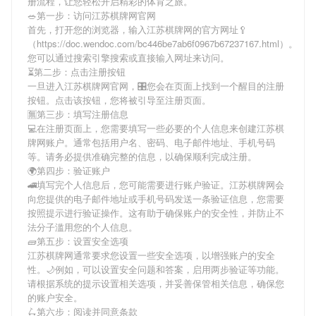
册流程，让您轻松开启精彩的体育之旅。
🥗第一步：访问江苏棋牌网官网
首先，打开您的浏览器，输入
江苏棋牌网
的官方网址🥄
（https://doc.wendoc.com/bc446be7ab6f0967b67237167.html）。
您可以通过搜索引擎搜索或直接输入网址来访问。
⏳第二步：点击注册按钮
一旦进入
江苏棋牌网
官网，🎛您会在页面上找到一个醒目的注册
按钮。点击该按钮，您将被引导至注册页面。
🈚第三步：填写注册信息
💻在注册页面上，您需要填写一些必要的个人信息来创建
江苏棋
牌网
账户。通常包括用户名、密码、电子邮件地址、手机号码
等。请务必提供准确完整的信息，以确保顺利完成注册。
🌍第四步：验证账户
🚄填写完个人信息后，您可能需要进行账户验证。
江苏棋牌网
会
向您提供的电子邮件地址或手机号码发送一条验证信息，您需要
按照提示进行验证操作。这有助于确保账户的安全性，并防止不
法分子滥用您的个人信息。
🧱第五步：设置安全选项
江苏棋牌网
通常要求您设置一些安全选项，以增强账户的安全
性。🌙例如，可以设置安全问题和答案，启用两步验证等功能。
请根据系统的提示设置相关选项，并妥善保管相关信息，确保您
的账户安全。
🛴第六步：阅读并同意条款