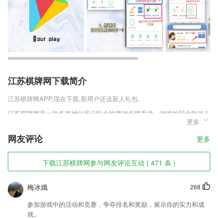
江苏棋牌网下载简介
江苏棋牌网
APP,现在下载,新用户还送新人礼包.
江苏棋牌网是一款各路神仙风云际会的西游卡牌手游。游戏的回合制战斗
更多
需要玩家运用策略去战胜都收，不断的变换神仙的阵容，更替最强大的神
仙上场。每一个神仙卡牌都有自己专属的技能，使得战斗变得非常的精彩
网友评论
更多
有趣。悟空修仙传安卓版可以不断扩大你的神仙数量，让你的战斗拥有更
多的选择。
下载江苏棋牌网参与网友评论互动 ( 471 条 )
江苏棋牌网软件特色
1,在线saas软件;
梅冰娥
268
2,使用图形化编程环境，在APP上也能给机器人编程。
参加游戏中的活动和竞赛，争夺排名和奖励，展示你的实力和成
3,、是直接将文件创建到桌面上哟，这样随时想看打开就可以看了，不用
就。