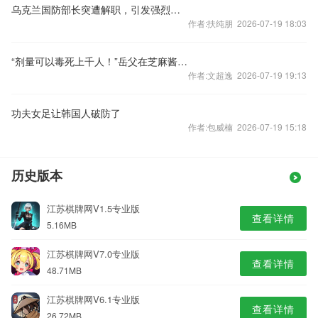
乌克兰国防部长突遭解职，引发强烈抗议，乌媒：泽连斯基无法容忍国防部长和武装部队总司令之间的冲突
作者:扶纯朋 2026-07-19 18:03
“剂量可以毒死上千人！”岳父在芝麻酱下毒毒死女婿，逃跑中被抓获，始终作无罪辩解，检方指控其故意杀人
作者:文超逸 2026-07-19 19:13
功夫女足让韩国人破防了
作者:包威楠 2026-07-19 15:18
历史版本
江苏棋牌网V1.5专业版
查看详情
5.16MB
江苏棋牌网V7.0专业版
查看详情
48.71MB
江苏棋牌网V6.1专业版
查看详情
26.72MB