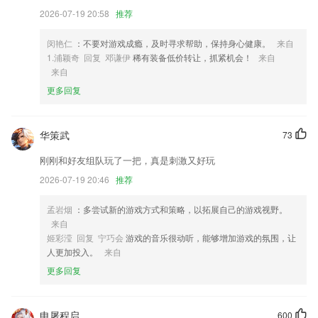
再文件夹找半天；
2026-07-19 20:58
推荐
4,咨询回复投诉查询服务指南办事进度
闵艳仁
：不要对游戏成瘾，及时寻求帮助，保持身心健康。
来自
5,五步阅读法
1.浦颖奇 回复 邓谦伊
稀有装备低价转让，抓紧机会！
来自
6,_数字罗盘是罗盘自由。数字罗盘易于使用；只是使用它一种真正的指
来自
南针。 Android的智能指南针非常简单地显示了度数和真北。最佳指南针
更多回复
允许您通过旋转边缘来更简单和熟练的导航来排列您的方向，指南针－
北，南，东，西。
华策武
江苏棋牌网软件优势
73
刚刚和好友组队玩了一把，真是刺激又好玩
1.非常实用的数据记录，还有独特详细的错题讲解，针对性训练帮你查漏
补缺；
2026-07-19 20:46
推荐
2.价格分布——梯度价格区间，满足不同学员多样价值需求
孟岩烟
：多尝试新的游戏方式和策略，以拓展自己的游戏视野。
3.这里有着根本数不清的儿歌数量能够让孩子随时随地学习；
来自
姬彩滢 回复 宁巧会
游戏的音乐很动听，能够增加游戏的氛围，让
4.专业学习芬兰语老师，多年留国学习，掌握很多学习的方法。
人更加投入。
来自
5.针对知名企业招聘偏好，匹配填报方案，人人皆有可能
更多回复
6.也是一个很便利的学习平台，课本会详细的为你解析词义。
江苏棋牌网更新了什么?
申屠程启
600