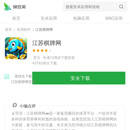
首页
安卓应用
电脑应用
MAC应用
资讯
专题
设计奖
创意应用
首页
>
应用软件
>
江苏棋牌网
问答
江苏棋牌网
官方
年满12周岁
下载安装
次下载
4379298
需优先下载
安全下载
江苏棋牌网安装
小编点评
🍏导语：
江苏棋牌网
🐋是一家备受瞩目的体育平台，🔦提供丰富
多样的体育赛事和刺激的游戏体验。如果您想加入
江苏棋牌网
的
大家庭，参与其中的乐趣，本文将为您详细介绍
江苏棋牌网
的注