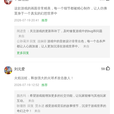
新增宠物拍摄类型；
这款游戏的画面非常精美，每一个细节都被精心制作，让人仿佛
优化供需发布工具，提升易用性；
置身于一个真实的幻想世界中
摇一摇功能优化，界面弹出之后再次摇动不再有震动或声音提示
2026-07-19 20:41
推荐
【新增】学科情报服务上线，让您轻松把握行业发展脉搏；
闻进贵
：关注游戏的更新和补丁，及时修复游戏中的bug和问题
提升表格识别准确率
来自
公孙霭洋 回复 连娴容
游戏中的音效设计非常出色，每一个击杀声
优化自启动设置引导
都让人心跳加速，让人更加沉浸在游戏世界中。
来自
联系我们
更多回复
以上就是江苏棋牌网的介绍，如果您喜欢这款软件，您可以到应用商店进
行打分评论，说出您的使用经历，以帮助我们更好的对产品进行优化修
改。
刘元爱
59
火焰法杖，释放强大的火球术攻击敌人！
2026-07-19 12:52
推荐
颜杰玛
：希望游戏能增加更多的社交功能，让玩家能够与其他玩家
互动。
来自
耿珊胜 回复 贾永进
感受游戏背后的故事情节，沉浸于游戏世界的
奇幻之中！
来自