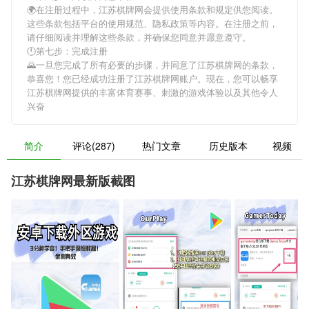
🌍在注册过程中，
江苏棋牌网
会提供使用条款和规定供您阅读。
这些条款包括平台的使用规范、隐私政策等内容。在注册之前，
请仔细阅读并理解这些条款，并确保您同意并愿意遵守。
🕚第七步：完成注册
🌄一旦您完成了所有必要的步骤，并同意了
江苏棋牌网
的条款，
恭喜您！您已经成功注册了江苏棋牌网账户。现在，您可以畅享
江苏棋牌网
提供的丰富体育赛事、刺激的游戏体验以及其他令人
兴奋
简介
评论(287)
热门文章
历史版本
视频
江苏棋牌网最新版截图