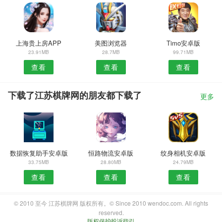
上海贵上房APP
美图浏览器
Timo安卓版
23.91MB
28.7MB
99.71MB
查看
查看
查看
下载了江苏棋牌网的朋友都下载了
更多
数据恢复助手安卓版
恒路物流安卓版
纹身相机安卓版
33.75MB
28.80MB
24.79MB
查看
查看
查看
© 2010 至今 江苏棋牌网 版权所有。© Since 2010 wendoc.com. All rights
reserved.
版权保护投诉指引