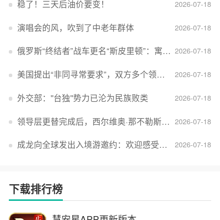
稳了！三天后油价要变！
2026-07-18
演唱会的风，吹到了中老年群体
2026-07-18
俄罗斯“终结者”战车更名“斯皮里顿”：寓意强大可靠，彰显俄精神力量
2026-07-18
美国提出“非同寻常要求”，双方多个领域分歧依旧，印美贸易谈判进入“关键阶段”
2026-07-18
外交部：''台独''势力已沦为民族败类
2026-07-18
领导层更替完成后，西尔维奥·那不勒斯出任Lucid首席执行官
2026-07-18
成龙向全球发出入境游邀约：欢迎感受无滤镜的真实中国
2026-07-18
下载排行榜
慧安星APP更新版本