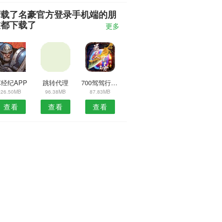
下载了名豪官方登录手机端的朋
友都下载了
更多
经纪APP
跳转代理
700驾驾行车APP
26.50MB
96.38MB
87.83MB
查看
查看
查看