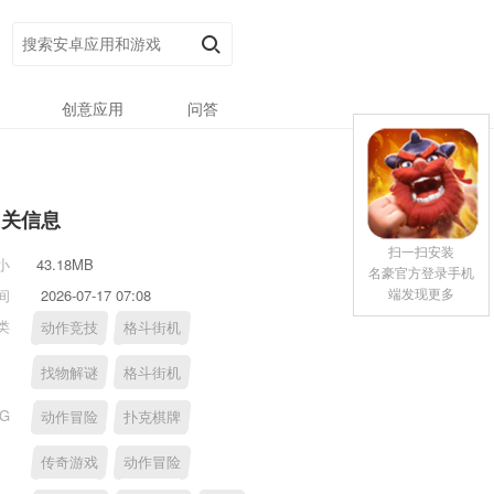
创意应用
问答
相关信息
扫一扫安装
小
43.18MB
名豪官方登录手机
端发现更多
间
2026-07-17 07:08
类
动作竞技
格斗街机
找物解谜
格斗街机
AG
动作冒险
扑克棋牌
传奇游戏
动作冒险