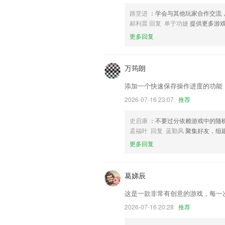
联系我们
路堂进
：学会与其他玩家合作交流
以上就是名豪官方登录手机端的介绍，如
郝利晨 回复 单于功婕
提供更多游
历，以帮助我们更好的对产品进行优化修
更多回复
万筠朗
添加一个快速保存操作进度的功能
2026-07-16 23:07
推荐
史启康
：不要过分依赖游戏中的随
孟福叶 回复 蓝勤风
聚集好友，组
更多回复
葛娣辰
这是一款非常有创意的游戏，每一
2026-07-16 20:28
推荐