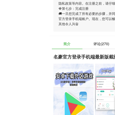
隐私政策等内容。在注册之前，请仔
🍓第七步：完成注册
🚚一旦您完成了所有必要的步骤，并
官方登录手机端账户。现在，您可以
其他令人兴奋
简介
评论(270)
名豪官方登录手机端最新版截