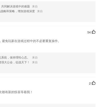
，共同解决游戏中的难题
来自
果您喜欢这款软件，您可以到应用商店进行打分评论，说出您的使用经
戏战略和策略，增加游戏深度
来自
改。
54
，避免玩家在游戏过程中的不必要重复操作。
机系统，保持理性心态。
来自
建强大公会，征战天下！
来自
2
次都有新的惊喜等着我！