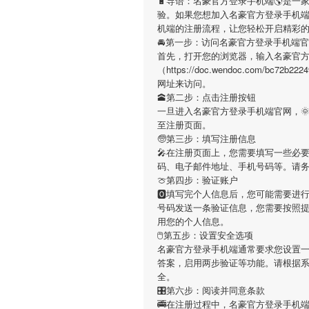
🔋导语：
名豪官方登录手机端
🌎是一
验。如果您想加入
名豪官方登录手机
机端
的注册流程，让您轻松开启精彩
🚘第一步：访问名豪官方登录手机端
首先，打开您的浏览器，输入
名豪官
（https://doc.wendoc.com/bc
网址来访问。
🕋第二步：点击注册按钮
一旦进入
名豪官方登录手机端
官网，
至注册页面。
🧓第三步：填写注册信息
🎤在注册页面上，您需要填写一些必
码、电子邮件地址、手机号码等。请
🍈第四步：验证账户
🅾填写完个人信息后，您可能需要进
号码发送一条验证信息，您需要按照
用您的个人信息。
🖱第五步：设置安全选项
名豪官方登录手机端
通常要求您设置一
答案，启用两步验证等功能。请根据
全。
🎛第六步：阅读并同意条款
🚎在注册过程中，
名豪官方登录手机