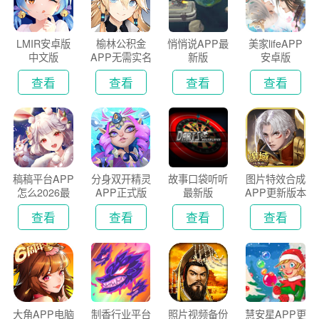
LMIR安卓版
榆林公积金
悄悄说APP最
美家lifeAPP
中文版
APP无需实名
新版
安卓版
认证版
查看
查看
查看
查看
稿稿平台APP
分身双开精灵
故事口袋听听
图片特效合成
怎么2026最
APP正式版
最新版
APP更新版本
新版
2026
查看
查看
查看
查看
大角APP电脑
制香行业平台
照片视频备份
慧安星APP更