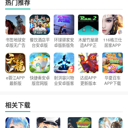
热门推荐
书签地球安
餐饮酒店平
环球驿家安
木屋竹屋建
116格兰仕
卓版无广告
台安卓版
卓版新版免
造APP正
居家APP
官方正版
2026版
费下载
版2026
手机版
e蓉江APP
快捷奏安卓
射洪容兴物
达叔APP
华夏召车
最新版
版官网版
业安卓版客
更新版本
APP下载
户端
2026
安装2026
相关下载