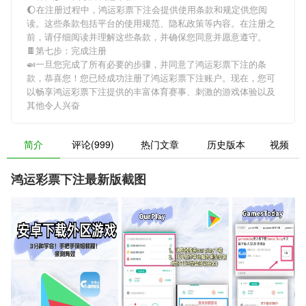
🌔在注册过程中，
鸿运彩票下注
会提供使用条款和规定供您阅
读。这些条款包括平台的使用规范、隐私政策等内容。在注册之
前，请仔细阅读并理解这些条款，并确保您同意并愿意遵守。
🍫第七步：完成注册
🍛一旦您完成了所有必要的步骤，并同意了
鸿运彩票下注
的条
款，恭喜您！您已经成功注册了鸿运彩票下注账户。现在，您可
以畅享
鸿运彩票下注
提供的丰富体育赛事、刺激的游戏体验以及
其他令人兴奋
简介
评论(999)
热门文章
历史版本
视频
鸿运彩票下注最新版截图