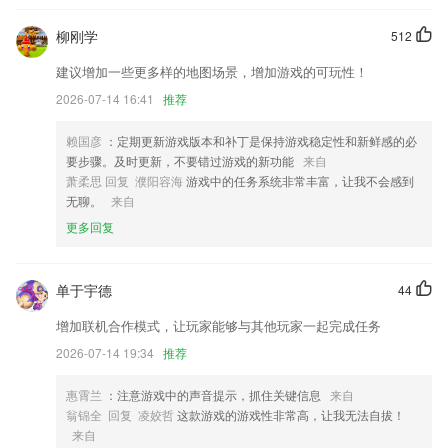
部分门店迁移
柳刚学
512
优化会员卡次卡退卡流程
建议增加一些更多样的地图场景，增加游戏的可玩性！
电子版支持进行版面分享；
2026-07-14 16:41
推荐
新增：手动排序（fix
联系我们
赖国彦
：定期更新游戏版本和补丁是保持游戏稳定性和新鲜感的必
以上就是鸿运彩票下注的介绍，如果您喜欢这款软件，您可以到应用商店
要步骤。及时更新，不要错过游戏的新功能
来自
进行打分评论，说出您的使用经历，以帮助我们更好的对产品进行优化修
萧柔思 回复 濮阳容海
游戏中的任务系统非常丰富，让我不会感到
改。
无聊。
来自
更多回复
单于宇德
44
增加联机合作模式，让玩家能够与其他玩家一起完成任务
2026-07-14 19:34
推荐
惠霄兰
：注意游戏中的声音提示，抓住关键信息
来自
翁锦全 回复 凌姣哲
这款游戏的游戏性非常高，让我无法自拔！
来自