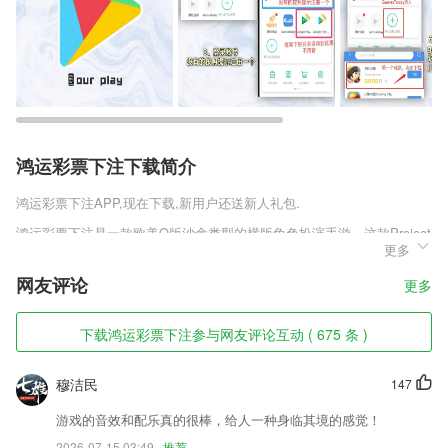
鸿运彩票下注下载简介
鸿运彩票下注
APP,现在下载,新用户还送新人礼包.
鸿运彩票下注是一款欧美Q版沙盒类型的横版角色扮演手游。这款Project
更多
CL安卓正版v1.0.0.1采用最先进的3D建模技术，手绘经典场景处处皆可
破坏，操作简单可玩性高。作为一款横版沙盒，ProjectCL更加真实，天
网友评论
更多
气会在一定程度上影响我们的状态，多种职业和武器可选的，可经营模拟
也能探险战斗。感兴趣的朋友快来趣趣手游网下载体验吧。
下载鸿运彩票下注参与网友评论互动 ( 675 条 )
鸿运彩票下注软件特色
1,免去太多的人工操作，无需太多的时间去搬运试卷，翻阅；
穆洁民
147
2,拥有多种类型的订单，用户可根据需要选择接取
游戏的音效和配乐真的很棒，给人一种身临其境的感觉！
3,根据教材的学习顺序练习习题，同步学习进度，练习习题；
2026-07-15 03:49
推荐