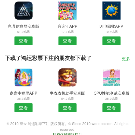
息县信息网安卓版
咨询汇APP
闪电回收APP
61.36MB
17.84MB
10.49MB
查看
查看
查看
下载了鸿运彩票下注的朋友都下载了
更多
森嘉幸福里APP
事农农机助手安卓版
CPU性能测试安卓版
36.78MB
54.91MB
38.29MB
查看
查看
查看
© 2010 至今 鸿运彩票下注 版权所有。© Since 2010 wendoc.com. All rights
reserved.
版权保护投诉指引