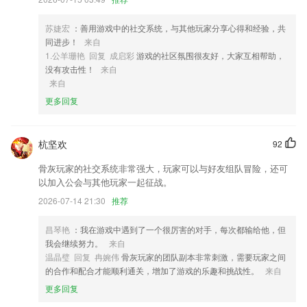
4,各种英语等级考试的资料在平台上都可以找到，让你能够更好的学习；
苏婕宏
：善用游戏中的社交系统，与其他玩家分享心得和经验，共
5,回放/下载已拍摄的2265视频/照片
同进步！
来自
6,随业务交流及时共享,客户相关的业务情况,技术、设计动向
1.公羊珊艳 回复 成启彩
游戏的社区氛围很友好，大家互相帮助，
没有攻击性！
来自
鸿运彩票下注软件优势
来自
1.支持文本、文档上传
更多回复
2.同时还囊括了初中化学全部的方程公式、中考考点复习知识、中考专题
训练及初中化学重点知识。
杭坚欢
92
3.孩童需要根据给到的数字，英文，按正确顺序来完成拼写。
骨灰玩家的社交系统非常强大，玩家可以与好友组队冒险，还可
4.不一样等级难度的动画配音
以加入公会与其他玩家一起征战。
5.免费使用来自国家重点学校的最新真实试题，实现个性化的班级试卷，
2026-07-14 21:30
推荐
提高学生的考试能力
昌琴艳
：我在游戏中遇到了一个很厉害的对手，每次都输给他，但
6.实现课前、课中、课后、学情、详情，体现了移动的教学模式，
我会继续努力。
来自
鸿运彩票下注更新了什么?
温晶璧 回复 冉婉伟
骨灰玩家的团队副本非常刺激，需要玩家之间
的合作和配合才能顺利通关，增加了游戏的乐趣和挑战性。
来自
新增高速解码模式，投屏更清晰
更多回复
新增游戏的「新版本」功能，并开启少量游戏测试