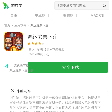
首页
安卓应用
电脑应用
MAC应用
资讯
专题
设计奖
创意应用
首页
>
应用软件
>
鸿运彩票下注
问答
鸿运彩票下注
官方
年满12周岁
下载安装
次下载
6241280
需优先下载
安全下载
鸿运彩票下注安装
小编点评
🕖导语：
鸿运彩票下注
🎨是一家备受瞩目的体育平台，🐍提供丰
富多样的体育赛事和刺激的游戏体验。如果您想加入
鸿运彩票下
注
的大家庭，参与其中的乐趣，本文将为您详细介绍
鸿运彩票下