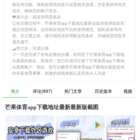
验证等功能。请根据系统的提示设置相关选项，并妥善保管相关
信息，确保您的账户安全。
🐸第六步：阅读并同意条款
🕦在注册过程中，
芒果体育app下载地址最新
会提供使用条款和
规定供您阅读。这些条款包括平台的使用规范、隐私政策等内
容。在注册之前，请仔细阅读并理解这些条款，并确保您同意并
愿意遵守。
🛹第七步：完成注册
🍞一旦您完成了所有必要的步骤，并同意了
芒果体育app下载地
址最新
的条款，恭喜您！您已经成功注册了芒果体育app下载地
址最新账户。现在，您可以畅享
芒果体育app下载地址最新
提供
的丰富体育赛事、刺激的游戏体验以及其他令人兴奋
简介
评论(897)
热门文章
历史版本
视频
芒果体育app下载地址最新最新版截图