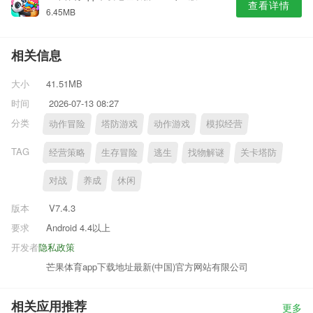
查看详情
6.45MB
相关信息
大小
41.51MB
时间
2026-07-13 08:27
分类
动作冒险
塔防游戏
动作游戏
模拟经营
TAG
经营策略
生存冒险
逃生
找物解谜
关卡塔防
对战
养成
休闲
版本
V7.4.3
要求
Android 4.4以上
开发者
隐私政策
芒果体育app下载地址最新(中国)官方网站有限公司
相关应用推荐
更多