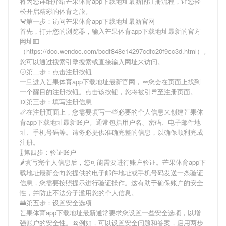
将为您详细介绍
芒果体育app下载地址最新
的注册流程，让您轻
松开启精彩的体育之旅。
🦀第一步：访问芒果体育app下载地址最新官网
首先，打开您的浏览器，输入
芒果体育app下载地址最新
的官方
网址💵
（https://doc.wendoc.com/bcdf848e14297cdfc20f9cc3d.html）。
您可以通过搜索引擎搜索或直接输入网址来访问。
🌝第二步：点击注册按钮
一旦进入
芒果体育app下载地址最新
官网，🥕您会在页面上找到
一个醒目的注册按钮。点击该按钮，您将被引导至注册页面。
🆔第三步：填写注册信息
📏在注册页面上，您需要填写一些必要的个人信息来创建
芒果体
育app下载地址最新
账户。通常包括用户名、密码、电子邮件地
址、手机号码等。请务必提供准确完整的信息，以确保顺利完成
注册。
🎚第四步：验证账户
🌶填写完个人信息后，您可能需要进行账户验证。
芒果体育app下
载地址最新
会向您提供的电子邮件地址或手机号码发送一条验证
信息，您需要按照提示进行验证操作。这有助于确保账户的安全
性，并防止不法分子滥用您的个人信息。
🚋第五步：设置安全选项
芒果体育app下载地址最新
通常要求您设置一些安全选项，以增
强账户的安全性。🍌例如，可以设置安全问题和答案，启用两步