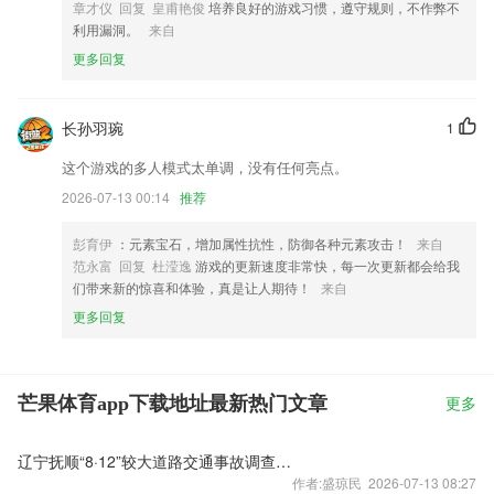
章才仪 回复 皇甫艳俊
培养良好的游戏习惯，遵守规则，不作弊不
利用漏洞。
来自
更多回复
长孙羽琬
1
这个游戏的多人模式太单调，没有任何亮点。
2026-07-13 00:14
推荐
彭育伊
：元素宝石，增加属性抗性，防御各种元素攻击！
来自
范永富 回复 杜滢逸
游戏的更新速度非常快，每一次更新都会给我
们带来新的惊喜和体验，真是让人期待！
来自
更多回复
芒果体育app下载地址最新热门文章
更多
辽宁抚顺“8·12”较大道路交通事故调查报告公布
作者:盛琼民 2026-07-13 08:27