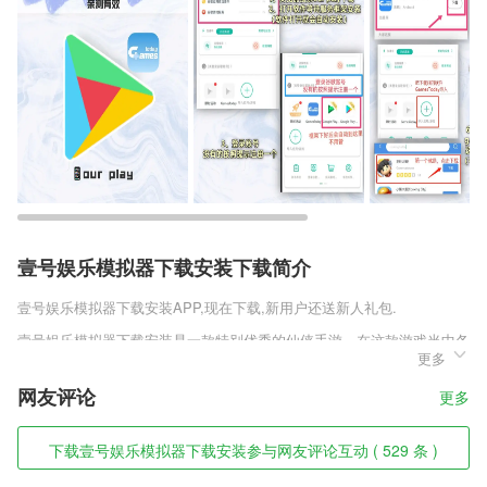
壹号娱乐模拟器下载安装下载简介
壹号娱乐模拟器下载安装
APP,现在下载,新用户还送新人礼包.
壹号娱乐模拟器下载安装是一款特别优秀的仙侠手游，在这款游戏当中各
更多
种经典的神话故事都将会得到全新的诠释，并且你也可以获得各种十分具
有人情味和现代气息的感人剧情，角色全部非常的富有魅力，只要你能够
网友评论
更多
获得神奇的体验，就有更多有趣的玩法能够让你实现，每个故事完结之后
也会有十分丰富的奖励让你获得，最精彩的神话传说题材手游就在这里。
下载壹号娱乐模拟器下载安装参与网友评论互动 ( 529 条 )
壹号娱乐模拟器下载安装软件特色