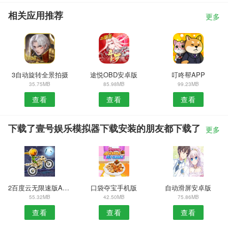
相关应用推荐
更多
3自动旋转全景拍摄
途悦OBD安卓版
叮咚帮APP
35.75MB
85.98MB
99.23MB
查看
查看
查看
下载了壹号娱乐模拟器下载安装的朋友都下载了
更多
2百度云无限速版APP
口袋夺宝手机版
自动滑屏安卓版
55.32MB
42.50MB
75.86MB
查看
查看
查看