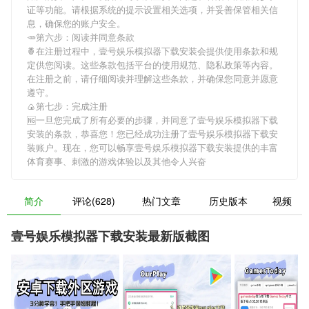
证等功能。请根据系统的提示设置相关选项，并妥善保管相关信
息，确保您的账户安全。
🥕第六步：阅读并同意条款
🍍在注册过程中，
壹号娱乐模拟器下载安装
会提供使用条款和规
定供您阅读。这些条款包括平台的使用规范、隐私政策等内容。
在注册之前，请仔细阅读并理解这些条款，并确保您同意并愿意
遵守。
🍙第七步：完成注册
🆖一旦您完成了所有必要的步骤，并同意了
壹号娱乐模拟器下载
安装
的条款，恭喜您！您已经成功注册了壹号娱乐模拟器下载安
装账户。现在，您可以畅享
壹号娱乐模拟器下载安装
提供的丰富
体育赛事、刺激的游戏体验以及其他令人兴奋
简介
评论(628)
热门文章
历史版本
视频
壹号娱乐模拟器下载安装最新版截图