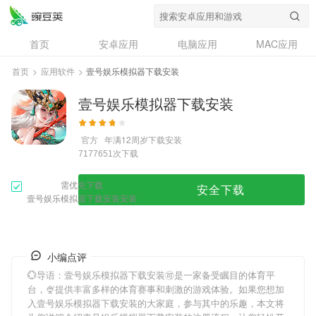
首页
安卓应用
电脑应用
MAC应用
资讯
专题
设计奖
创意应用
首页
>
应用软件
>
壹号娱乐模拟器下载安装
问答
壹号娱乐模拟器下载安装
官方
年满12周岁
下载安装
次下载
7177651
需优先下载
安全下载
壹号娱乐模拟器下载安装安装
小编点评
💮导语：
壹号娱乐模拟器下载安装
🉑是一家备受瞩目的体育平
台，🍨提供丰富多样的体育赛事和刺激的游戏体验。如果您想加
入
壹号娱乐模拟器下载安装
的大家庭，参与其中的乐趣，本文将