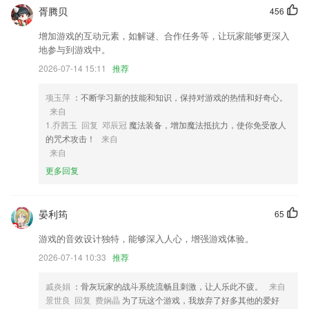
1,用户不用去门店看管店铺哦，只需要线上就可以工作了。
胥腾贝
456
2,批量下载任意公众号所有历史文章（包括图片）
增加游戏的互动元素，如解谜、合作任务等，让玩家能够更深入
3,本地服务
地参与到游戏中。
2026-07-14 15:11
推荐
4,航拍社区，一键上传，大片齐分享
5,错题重现，题目收藏，掌握所有题目；
项玉萍
：不断学习新的技能和知识，保持对游戏的热情和好奇心。
6,作为身兼教师和家长两种角色的用户，在二二六五安卓网可以无需任何
来自
角色切换，方便的进行统一管理
1.乔茜玉 回复 邓辰冠
魔法装备，增加魔法抵抗力，使你免受敌人
的咒术攻击！
来自
壹号娱乐模拟器下载安装软件优势
来自
1.支持按类别进行分类索引查询，满强大的分类搜索功能，足您的需求
更多回复
2.全部品牌内容可以自选，可以在此得到沧海拾遗的原创诗歌。
3.模拟真实考场，模拟考场真实界面，帮助用户提前熟悉考试界面，平稳
晏利筠
65
心态，事半功倍。
游戏的音效设计独特，能够深入人心，增强游戏体验。
4.随时入学学习，有着众多的老师在线辅导，可以观看直播教学。
2026-07-14 10:33
推荐
5.内里拥有着海量免费中文与英文的绘本；
戚炎娟
：骨灰玩家的战斗系统流畅且刺激，让人乐此不疲。
来自
6.·复习一段时间即可在此检测能力，能力检测的结果在提交试卷那一刻
景世良 回复 费娴晶
为了玩这个游戏，我放弃了好多其他的爱好
马上得到