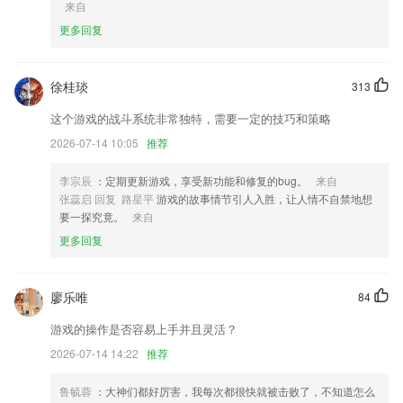
来自
壹号娱乐模拟器下载安装更新了什么?
更多回复
电池修复医生，专业的手机电池管理
优化验车单相关模块
徐桂琰
313
修改bug，隐私政策合规修改
这个游戏的战斗系统非常独特，需要一定的技巧和策略
隐私政策已改了，请审核时细心看下。
2026-07-14 10:05
推荐
拍照取字文字识别速度，效率大幅提高!
李宗辰
：定期更新游戏，享受新功能和修复的bug。
来自
界面改版，体验更流畅
张蕊启 回复 路星平
游戏的故事情节引人入胜，让人情不自禁地想
联系我们
要一探究竟。
来自
以上就是壹号娱乐模拟器下载安装的介绍，如果您喜欢这款软件，您可以
更多回复
到应用商店进行打分评论，说出您的使用经历，以帮助我们更好的对产品
进行优化修改。
廖乐唯
84
游戏的操作是否容易上手并且灵活？
2026-07-14 14:22
推荐
鲁毓蓉
：大神们都好厉害，我每次都很快就被击败了，不知道怎么