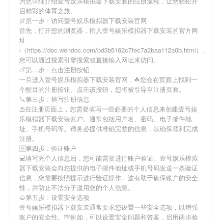
为您详细介绍
壹号娱乐模拟器下载安装
的注册流程，让您轻松开
启精彩的体育之旅。
🍖第一步：访问壹号娱乐模拟器下载安装官网
首先，打开您的浏览器，输入
壹号娱乐模拟器下载安装
的官方网
址
ℹ（https://doc.wendoc.com/bd3b5162c7fec7a2baa112a0b.html）。
您可以通过搜索引擎搜索或直接输入网址来访问。
🍗第二步：点击注册按钮
一旦进入
壹号娱乐模拟器下载安装
官网，☘您会在页面上找到一
个醒目的注册按钮。点击该按钮，您将被引导至注册页面。
🔪第三步：填写注册信息
⛱在注册页面上，您需要填写一些必要的个人信息来创建
壹号娱
乐模拟器下载安装
账户。通常包括用户名、密码、电子邮件地
址、手机号码等。请务必提供准确完整的信息，以确保顺利完成
注册。
🈂第四步：验证账户
💻填写完个人信息后，您可能需要进行账户验证。
壹号娱乐模拟
器下载安装
会向您提供的电子邮件地址或手机号码发送一条验证
信息，您需要按照提示进行验证操作。这有助于确保账户的安全
性，并防止不法分子滥用您的个人信息。
🌰第五步：设置安全选项
壹号娱乐模拟器下载安装
通常要求您设置一些安全选项，以增强
账户的安全性。🌁例如，可以设置安全问题和答案，启用两步验