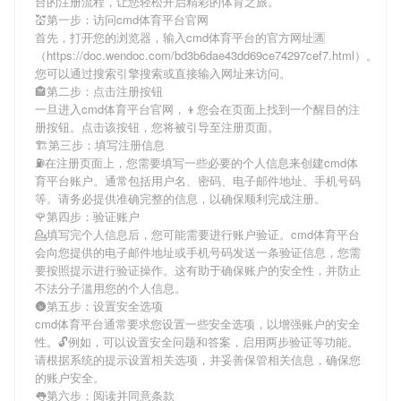
台
的注册流程，让您轻松开启精彩的体育之旅。
💒第一步：访问cmd体育平台官网
首先，打开您的浏览器，输入
cmd体育平台
的官方网址🈵
（https://doc.wendoc.com/bd3b6dae43dd69ce74297cef7.html）。
您可以通过搜索引擎搜索或直接输入网址来访问。
🏤第二步：点击注册按钮
一旦进入
cmd体育平台
官网，👦您会在页面上找到一个醒目的注
册按钮。点击该按钮，您将被引导至注册页面。
🏗第三步：填写注册信息
⛽️在注册页面上，您需要填写一些必要的个人信息来创建
cmd体
育平台
账户。通常包括用户名、密码、电子邮件地址、手机号码
等。请务必提供准确完整的信息，以确保顺利完成注册。
🌹第四步：验证账户
💁填写完个人信息后，您可能需要进行账户验证。
cmd体育平台
会向您提供的电子邮件地址或手机号码发送一条验证信息，您需
要按照提示进行验证操作。这有助于确保账户的安全性，并防止
不法分子滥用您的个人信息。
🌚第五步：设置安全选项
cmd体育平台
通常要求您设置一些安全选项，以增强账户的安全
性。🔓例如，可以设置安全问题和答案，启用两步验证等功能。
请根据系统的提示设置相关选项，并妥善保管相关信息，确保您
的账户安全。
👅第六步：阅读并同意条款