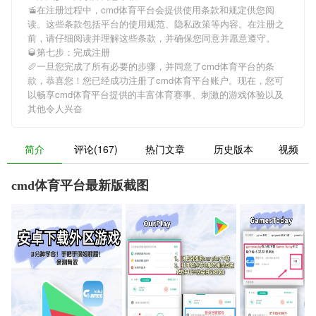
🚡在注册过程中，
cmd体育平台
会提供使用条款和规定供您阅
读。这些条款包括平台的使用规范、隐私政策等内容。在注册之
前，请仔细阅读并理解这些条款，并确保您同意并愿意遵守。
🥃第七步：完成注册
🥖一旦您完成了所有必要的步骤，并同意了
cmd体育平台
的条
款，恭喜您！您已经成功注册了cmd体育平台账户。现在，您可
以畅享
cmd体育平台
提供的丰富体育赛事、刺激的游戏体验以及
其他令人兴奋
简介
评论(167)
热门文章
历史版本
视频
cmd体育平台最新版截图