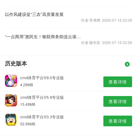
以作风建设促“三农”高质量发展
作者:莘博腾 2026-07-16 23:39
“一点两用”惠民生！银联商务助连云港打造“斜杠”食堂
作者:魏韦英 2026-07-16 23:28
历史版本
cmd体育平台V9.0专业版
查看详情
4.29MB
cmd体育平台V5.9专业版
查看详情
15.49MB
cmd体育平台V0.3专业版
查看详情
52.99MB