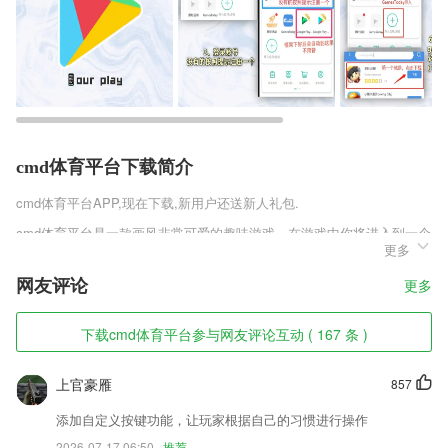
cmd体育平台下载简介
cmd体育平台
APP,现在下载,新用户还送新人礼包.
cmd体育平台是一款画风非常可爱的趣味游戏，在游戏中你将进入到一个
更多
非常欢乐的世界中，游戏中玩家需要从一个小乞丐不断的成长，最后成为
世界中最强的帝王，各种有趣的玩法非常多，发展农场行业，用你的指挥
网友评论
更多
来完成挑战。
cmd体育平台软件特色
下载cmd体育平台参与网友评论互动 ( 167 条 )
1,精美小巧的户外工具箱可以随意使用，让您轻装出行，不用携带工具也
能放心外出游玩。
上官豪雁
857
2,海量应用和游戏
添加自定义按键功能，让玩家根据自己的习惯进行操作
3,因为我们不只是冰冷冷的软件，会有专业教务人员随时帮助你；
2026-07-17 06:50
推荐