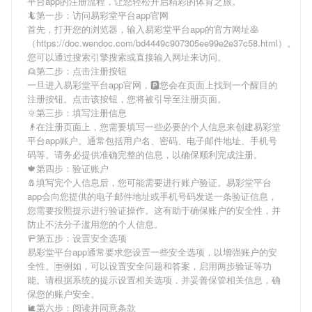
平台app
的注册流程，让您轻松开启精彩的体育之旅。
🦎第一步：访问易彩堂平台app官网
首先，打开您的浏览器，输入
易彩堂平台app
的官方网址🥞
（https://doc.wendoc.com/bd4449c907305ee99e2e37c58.html）。
您可以通过搜索引擎搜索或直接输入网址来访问。
👱第二步：点击注册按钮
一旦进入
易彩堂平台app
官网，🅿您会在页面上找到一个醒目的
注册按钮。点击该按钮，您将被引导至注册页面。
🌞第三步：填写注册信息
👴在注册页面上，您需要填写一些必要的个人信息来创建
易彩堂
平台app
账户。通常包括用户名、密码、电子邮件地址、手机号
码等。请务必提供准确完整的信息，以确保顺利完成注册。
🍁第四步：验证账户
🧂填写完个人信息后，您可能需要进行账户验证。
易彩堂平台
app
会向您提供的电子邮件地址或手机号码发送一条验证信息，
您需要按照提示进行验证操作。这有助于确保账户的安全性，并
防止不法分子滥用您的个人信息。
🚥第五步：设置安全选项
易彩堂平台app
通常要求您设置一些安全选项，以增强账户的安
全性。🈸例如，可以设置安全问题和答案，启用两步验证等功
能。请根据系统的提示设置相关选项，并妥善保管相关信息，确
保您的账户安全。
🐌第六步：阅读并同意条款