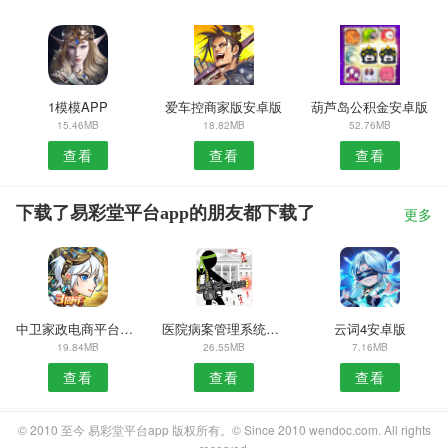
1模模APP
爱车控商家版安卓版
葫芦岛公积金安卓版
15.46MB
18.82MB
52.76MB
查看
查看
查看
下载了易彩堂平台app的朋友都下载了
更多
中卫家政电商平台安卓版
医院病案管理系统APP
云词4安卓版
19.84MB
26.55MB
7.16MB
查看
查看
查看
© 2010 至今 易彩堂平台app 版权所有。© Since 2010 wendoc.com. All rights