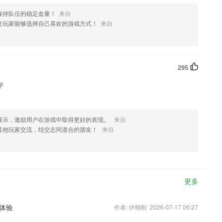
保持队伍的稳定血量！
来自
让玩家能够选择自己喜欢的游戏方式！
来自
295
平
展示，激励用户在游戏中取得更好的表现。
来自
其他玩家交流，结交志同道合的朋友！
来自
更多
体验
作者: 伊顺刚 2026-07-17 06:27