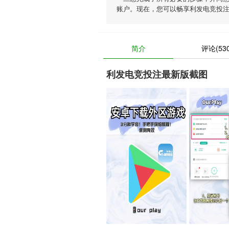
账户。现在，您可以畅享利发电竞投
简介
评论(530
利发电竞投注最新版截图