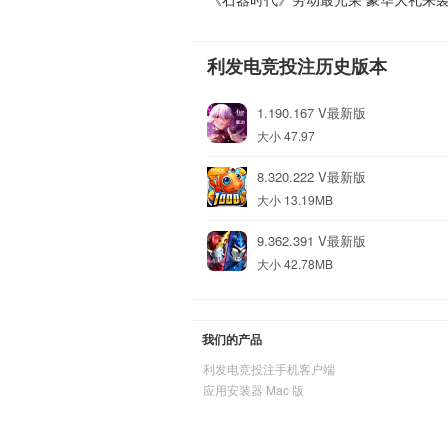
利发电竞投注历史版本
1.190.167 V最新版
大小 47.97
8.320.222 V最新版
大小 13.19MB
9.362.391 V最新版
大小 42.78MB
我们的产品
利发电竞投注手机客户端
应用安装器 Mac 版