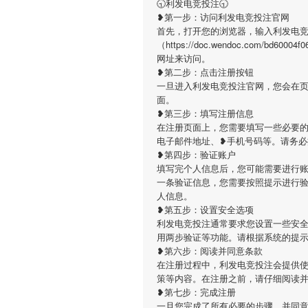
🕤利发电竞投注🕤
❥第一步：访问利发电竞投注官网
首先，打开您的浏览器，输入利发电
（https://doc.wendoc.com/bd
网址来访问。
❥第二步：点击注册按钮
一旦进入利发电竞投注官网，您会在
面。
❥第三步：填写注册信息
在注册页面上，您需要填写一些必要的
电子邮件地址、❥手机号码等。请务
❥第四步：验证账户
填写完个人信息后，您可能需要进行
一条验证信息，您需要按照提示进行
人信息。
❥第五步：设置安全选项
利发电竞投注通常要求您设置一些安
用两步验证等功能。请根据系统的提
❥第六步：阅读并同意条款
在注册过程中，利发电竞投注会提供
策等内容。在注册之前，请仔细阅读
❥第七步：完成注册
一旦您完成了所有必要的步骤，并同