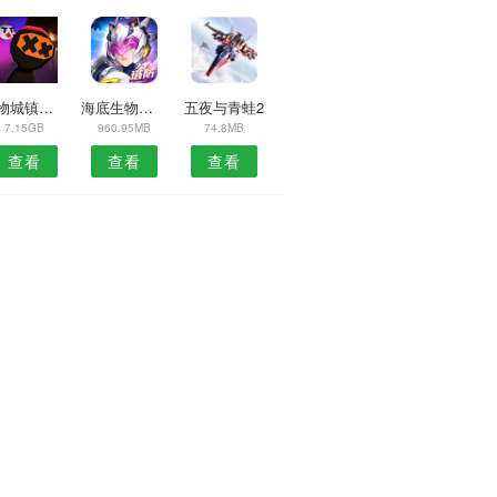
动物城镇松鼠之家
海底生物进化模拟器
五夜与青蛙2
7.15GB
960.95MB
74.8MB
查看
查看
查看