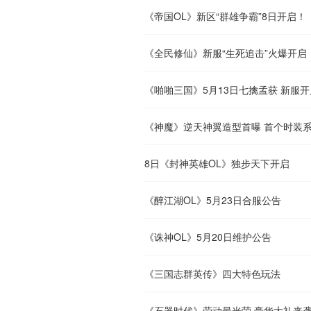
《帝国OL》新区“群雄争霸”8日开启！
《全民修仙》新服“生死追击”火爆开启
《啪啪三国》5月13日七擒孟获 新服开
《神魔》逆天神翼造型首曝 首个时装
8日《封神英雄OL》独步天下开启
《醉江湖OL》5月23日合服公告
《诛神OL》5月20日维护公告
《三国志群英传》四大特色玩法
《石器时代》劳动最光荣 豪华大礼来