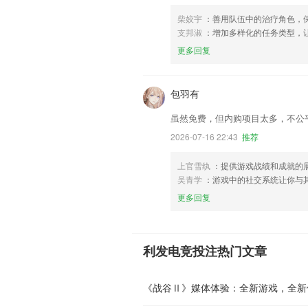
柴姣宇
：善用队伍中的治疗角色，
支邦淑
：增加多样化的任务类型，
更多回复
包羽有
虽然免费，但内购项目太多，不公
2026-07-16 22:43
推荐
上官雪纨
：提供游戏战绩和成就的
吴青学
：游戏中的社交系统让你与
更多回复
利发电竞投注热门文章
《战谷Ⅱ》媒体体验：全新游戏，全新