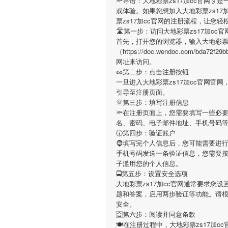
🔦导语：
大地彩票zs17加cc官网
🖇
戏体验。如果您想加入
大地彩票zs17
票zs17加cc官网
的注册流程，让您轻
🛣第一步：访问大地彩票zs17加cc官
首先，打开您的浏览器，输入
大地彩票
（https://doc.wendoc.com/bd
网址来访问。
🥜第二步：点击注册按钮
一旦进入
大地彩票zs17加cc官网
官网
引导至注册页面。
🌞第三步：填写注册信息
🔦在注册页面上，您需要填写一些必
名、密码、电子邮件地址、手机号码
🕤第四步：验证账户
🧔填写完个人信息后，您可能需要进
手机号码发送一条验证信息，您需要
子滥用您的个人信息。
🚍第五步：设置安全选项
大地彩票zs17加cc官网
通常要求您设
题和答案，启用两步验证等功能。请
安全。
🈴第六步：阅读并同意条款
🍽在注册过程中，
大地彩票zs17加cc