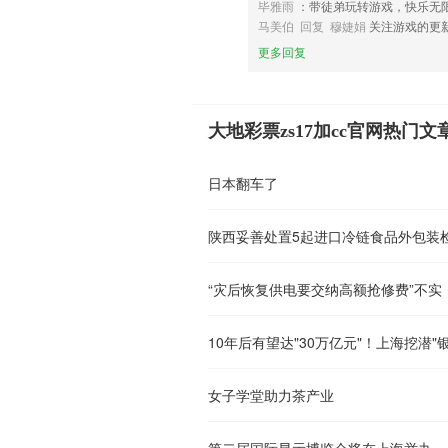
毕雅雨
：带徒弟玩转游戏，快乐无
马美伯 回复 穆婕娟
关注游戏的更
更多回复
大地彩票zs17加cc官网热门文
日本翻车了
陕西妥善处置5起进口冷链食品外包装
“灾后恢复供电要交纳高额抢修费”不实（20
10年后有望达"30万亿元"！上海挖潜"
女子学堂助力茶产业
第二届国际显示博览会将在上海举办