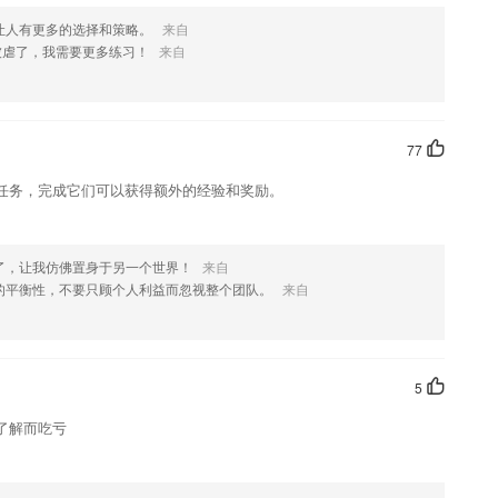
让人有更多的选择和策略。
来自
被虐了，我需要更多练习！
来自
绍，如果您喜欢这款软件，您可以到应用商店进行打分评论，说出您的使用
修改。
77
任务，完成它们可以获得额外的经验和奖励。
了，让我仿佛置身于另一个世界！
来自
的平衡性，不要只顾个人利益而忽视整个团队。
来自
5
了解而吃亏