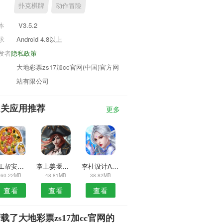
扑克棋牌
动作冒险
本
V3.5.2
求
Android 4.8以上
发者
隐私政策
大地彩票zs17加cc官网(中国)官方网
站有限公司
相关应用推荐
更多
技工帮安卓版
掌上姜堰安卓版
李杜设计APP
60.22MB
48.81MB
38.82MB
查看
查看
查看
载了大地彩票zs17加cc官网的