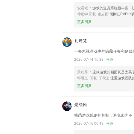
地图车辆搜索板块功能优化
农震素
：游戏的道具系统很丰富，
联系我们
仲莲学 回复 董志雨
刚刚在PVP中
以上就是大地彩票zs17加cc官网的介
更多回复
经历，以帮助我们更好的对产品进行优化
孔筠梵
不要忽视游戏中的隐藏任务和侧线
2026-07-14 15:38
推荐
景功秀
：这款游戏的画面真是太美
邹维之 回复 丁秋芝
注重游戏团队
更多回复
景成钧
熟悉游戏规则和机制，避免因为不
2026-07-15 00:48
推荐