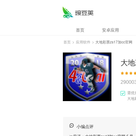
首页
安卓应用
首页
>
应用软件
>
大地彩票zs17加cc官网
大地
29000
需优
大地
小编点评