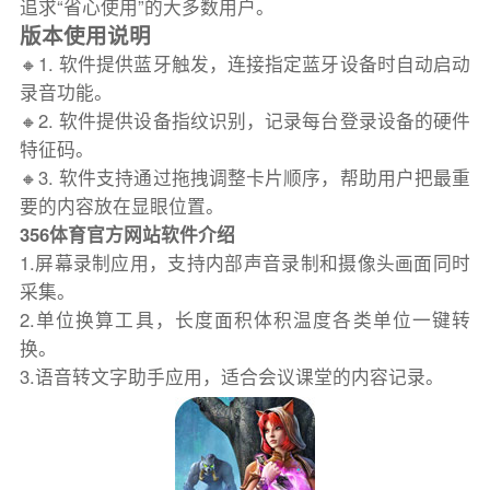
追求“省心使用”的大多数用户。
版本使用说明
🔸1. 软件提供蓝牙触发，连接指定蓝牙设备时自动启动
录音功能。
🔸2. 软件提供设备指纹识别，记录每台登录设备的硬件
特征码。
🔸3. 软件支持通过拖拽调整卡片顺序，帮助用户把最重
要的内容放在显眼位置。
356体育官方网站软件介绍
1.屏幕录制应用，支持内部声音录制和摄像头画面同时
采集。
2.单位换算工具，长度面积体积温度各类单位一键转
换。
3.语音转文字助手应用，适合会议课堂的内容记录。