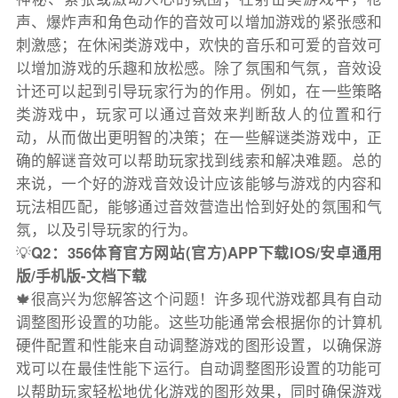
声、爆炸声和角色动作的音效可以增加游戏的紧张感和
刺激感；在休闲类游戏中，欢快的音乐和可爱的音效可
以增加游戏的乐趣和放松感。除了氛围和气氛，音效设
计还可以起到引导玩家行为的作用。例如，在一些策略
类游戏中，玩家可以通过音效来判断敌人的位置和行
动，从而做出更明智的决策；在一些解谜类游戏中，正
确的解谜音效可以帮助玩家找到线索和解决难题。总的
来说，一个好的游戏音效设计应该能够与游戏的内容和
玩法相匹配，能够通过音效营造出恰到好处的氛围和气
氛，以及引导玩家的行为。
💡
Q2：356体育官方网站(官方)APP下载IOS/安卓通用
版/手机版-文档下载
🍁很高兴为您解答这个问题！许多现代游戏都具有自动
调整图形设置的功能。这些功能通常会根据你的计算机
硬件配置和性能来自动调整游戏的图形设置，以确保游
戏可以在最佳性能下运行。自动调整图形设置的功能可
以帮助玩家轻松地优化游戏的图形效果，同时确保游戏