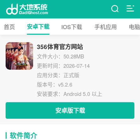
首页
安卓下载
IOS下载
手机应用
电脑
356体育官方网站
文件大小：50.28MB
更新时间：2026-07-14
应用分类：正式版
版本号：v5.2.6
安装要求：Android 5.0 以上
安卓版下载
软件简介