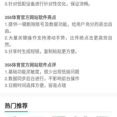
3.针对低配设备进行针对性优化，保证流畅。
356体育官方网站软件亮点
1.提供一键删除账号及数据功能，给用户充分的退出自
由。
2.大量关键操作支持滑动手势，比传统点击更高效自
然。
3.分享时生成短链，复制粘贴更方便。
356体育官方网站软件点评
1.基础功能灵敏度，很少出现低级问题
2.数据同步后台进行，不影响前台操作
3.日期时间选择方便，容易点错
热门推荐