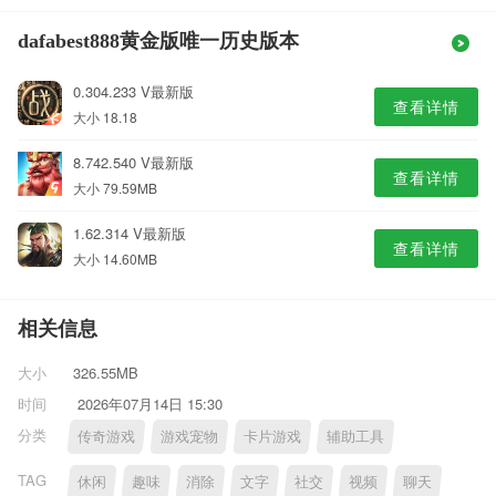
dafabest888黄金版唯一历史版本
0.304.233 V最新版
查看详情
大小 18.18
8.742.540 V最新版
查看详情
大小 79.59MB
1.62.314 V最新版
查看详情
大小 14.60MB
相关信息
大小
326.55MB
时间
2026年07月14日 15:30
分类
传奇游戏
游戏宠物
卡片游戏
辅助工具
TAG
休闲
趣味
消除
文字
社交
视频
聊天