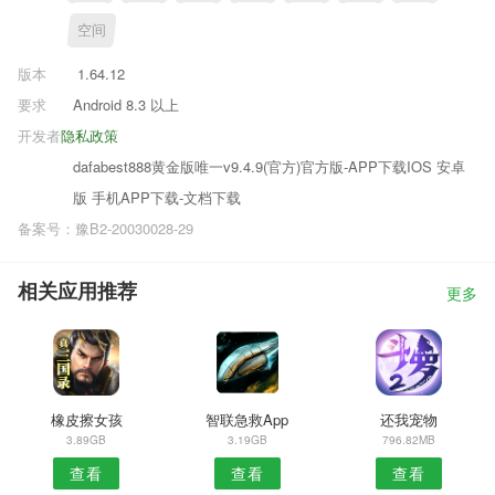
空间
版本
1.64.12
要求
Android 8.3 以上
开发者
隐私政策
dafabest888黄金版唯一v9.4.9(官方)官方版-APP下载IOS 安卓
版 手机APP下载-文档下载
备案号：豫B2-20030028-29
相关应用推荐
更多
橡皮擦女孩
智联急救App
还我宠物
3.89GB
3.19GB
796.82MB
查看
查看
查看