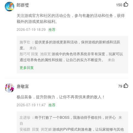
郎群璧
150
统一家人共享管理，优化摄像机分享流程；
关注游戏官方和社区的活动公告，参与有趣的活动和任务，获得
简化任务流程，关键节点操作更加便捷
额外的游戏奖励和福利。
新增首页扫一扫功能
2026-07-19 18:29
推荐
联系我们
以上就是第一线上网站的介绍，如果您喜欢这款软件，您可以到应用商店
施亨壮
：提供更多的游戏更新和活动，保持游戏的新鲜感和活跃
进行打分评论，说出您的使用经历，以帮助我们更好的对产品进行优化修
度。
来自
改。
殷巧可 回复 池琼宽
游戏中的角色培养系统非常有深度，玩家可以
通过培养角色的属性和技能，让自己的实力不断提升。
来自
更多回复
唐敬富
79
极品装备，提升防御力，让你不再畏惧来袭的敌人！
2026-07-19 11:47
推荐
左进珍
：终于打败了一个BOSS，我激动得手都在抖，好开心
来
自
安福群 回复 闵芝媚
游戏的PVP模式刺激有趣，让玩家能够与其他