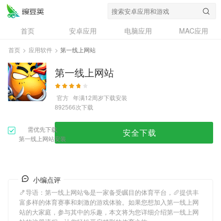
首页
安卓应用
电脑应用
MAC应用
资讯
专题
设计奖
创意应用
首页
>
应用软件
>
第一线上网站
问答
第一线上网站
官方
年满12周岁
下载安装
次下载
892566
需优先下载
安全下载
第一线上网站安装
小编点评
🍤导语：
第一线上网站
🥯是一家备受瞩目的体育平台，🥖提供丰
富多样的体育赛事和刺激的游戏体验。如果您想加入
第一线上网
站
的大家庭，参与其中的乐趣，本文将为您详细介绍
第一线上网