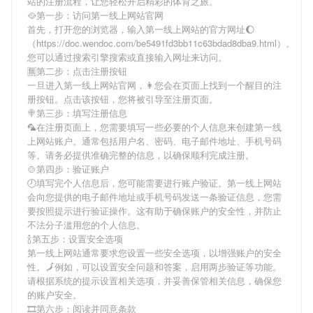
站
的注册流程，让您轻松开启精彩的体育之旅。
🥘第一步：访问第一线上网站官网
首先，打开您的浏览器，输入
第一线上网站
的官方网址🌔
（https://doc.wendoc.com/be5491fd3bb11c63bdad8dba9.html）。
您可以通过搜索引擎搜索或直接输入网址来访问。
🈚第二步：点击注册按钮
一旦进入
第一线上网站
官网，👩您会在页面上找到一个醒目的注
册按钮。点击该按钮，您将被引导至注册页面。
🍭第三步：填写注册信息
🦜在注册页面上，您需要填写一些必要的个人信息来创建
第一线
上网站
账户。通常包括用户名、密码、电子邮件地址、手机号码
等。请务必提供准确完整的信息，以确保顺利完成注册。
🍲第四步：验证账户
🕗填写完个人信息后，您可能需要进行账户验证。
第一线上网站
会向您提供的电子邮件地址或手机号码发送一条验证信息，您需
要按照提示进行验证操作。这有助于确保账户的安全性，并防止
不法分子滥用您的个人信息。
🍾第五步：设置安全选项
第一线上网站
通常要求您设置一些安全选项，以增强账户的安全
性。🗾例如，可以设置安全问题和答案，启用两步验证等功能。
请根据系统的提示设置相关选项，并妥善保管相关信息，确保您
的账户安全。
🎞第六步：阅读并同意条款