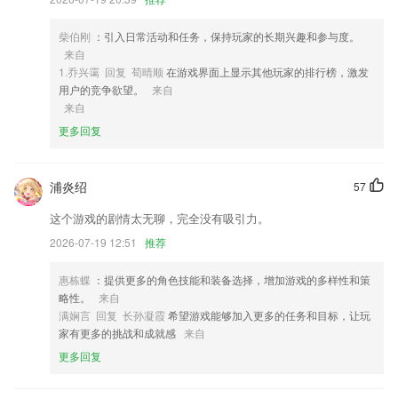
4,在易商平台，收益人人平等，全部用户均公正对待。
柴伯刚
：引入日常活动和任务，保持玩家的长期兴趣和参与度。
5,【考试必备】
来自
6,拥有各种各样的分类书籍，满足用户的不同看书需求；
1.乔兴霭 回复 荀晴顺
在游戏界面上显示其他玩家的排行榜，激发
用户的竞争欲望。
来自
第一线上网站软件优势
来自
1.企业现场经验丰富、多元化的学习服务模式
更多回复
2.西洋乐器全覆盖
3.北美外教1对2小班课堂
浦炎绍
57
4.提供的启蒙学习课程内容有很多，根据宝宝的喜好选择。
这个游戏的剧情太无聊，完全没有吸引力。
5.这里有着很全面的校园服务为大家提供，学生们可以自由选择。
2026-07-19 12:51
推荐
6.直播课程自动录制，内置的录像机能够全程录制直播课程从而生成录播
惠栋蝶
：提供更多的角色技能和装备选择，增加游戏的多样性和策
视频；
略性。
来自
第一线上网站更新了什么?
满娴言 回复 长孙凝霞
希望游戏能够加入更多的任务和目标，让玩
家有更多的挑战和成就感
来自
错误修复。试图提高监测精度。
更多回复
支持后期拼图功能啦！多种尺寸数量的图片拼接，想怎么拼就怎么拼
资质查询支持同时添加多条资质功能啦