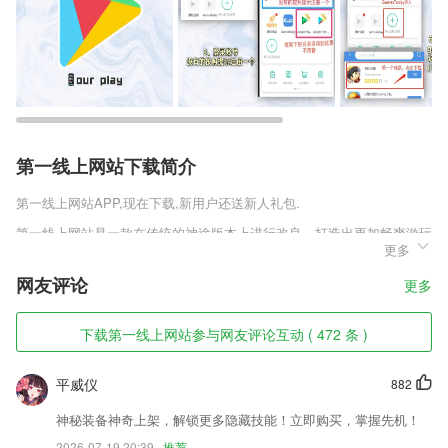
第一线上网站下载简介
第一线上网站
APP,现在下载,新用户还送新人礼包.
第一线上网站是一款在传统的神途版本上进行改良，打造出更加畅爽游玩
更多
体验的一款作品，玩家们将在这款神途之中见识到诸多的特权内容，还有
七彩宝宝都能够为你带来前所未有的畅爽，在这里主宰一切，享受不一样
网友评论
更多
的欢欣，打造出多样化的福利内容去不断的征战四方。
第一线上网站软件特色
下载第一线上网站参与网友评论互动 ( 472 条 )
1,提供本地查询和离线查询两种查询方式，可以实现维语和汉语的双向翻
译。
平威仪
882
2,想在学习中交到更多朋友，那就来体验吧！
神秘装备神奇上架，解锁更多隐藏技能！立即购买，掌握先机！
3,高清视频、支持倍速播放、自定义清晰度，离线缓存；
2026-07-19 20:39
推荐