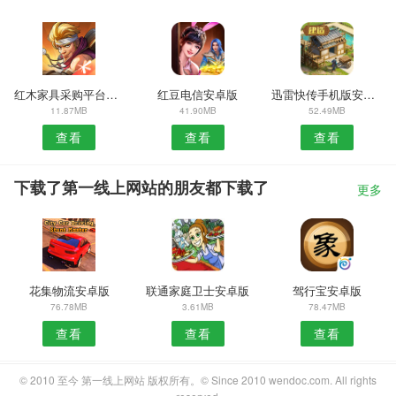
红木家具采购平台APP
红豆电信安卓版
迅雷快传手机版安卓版
11.87MB
41.90MB
52.49MB
查看
查看
查看
下载了第一线上网站的朋友都下载了
更多
花集物流安卓版
联通家庭卫士安卓版
驾行宝安卓版
76.78MB
3.61MB
78.47MB
查看
查看
查看
© 2010 至今 第一线上网站 版权所有。© Since 2010 wendoc.com. All rights