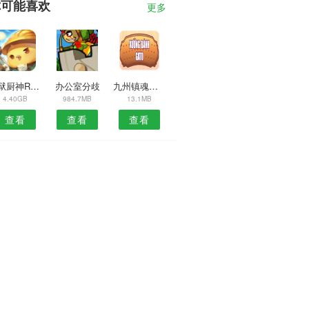
你可能喜欢
更多
地狱厨神RamsayDASH
办公室分歧
九州镇魂曲安卓版
4.40GB
984.7MB
13.1MB
查看
查看
查看