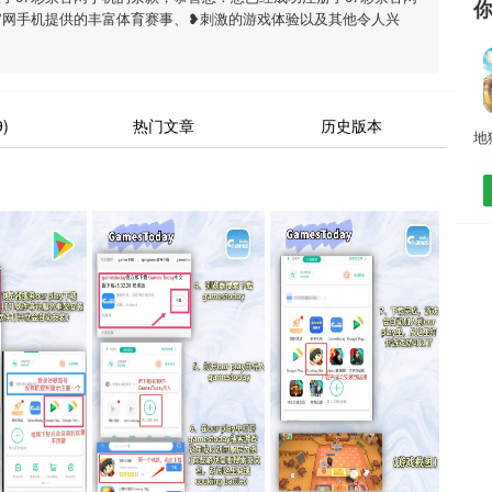
官网手机提供的丰富体育赛事、❥刺激的游戏体验以及其他令人兴
)
热门文章
历史版本