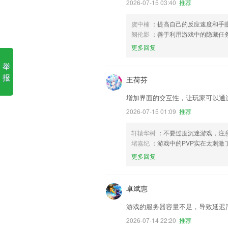
2026-07-15 03:40
推荐
虞中楠
：提高自己的反应速度和手
阙伦影
：善于利用游戏中的隐藏任
更多回复
举
报
王荷芬
增加界面的交互性，让玩家可以通
2026-07-15 01:09
推荐
轩辕华树
：不要过度沉迷游戏，注意
堵嘉纪
：游戏中的PVP实在太刺
更多回复
卓斌惠
游戏的服务器容量不足，导致延迟
2026-07-14 22:20
推荐