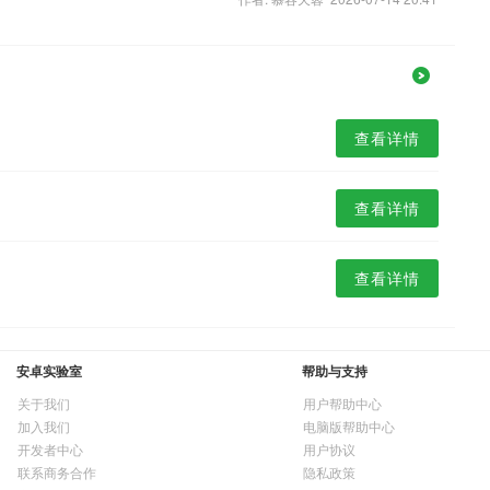
查看详情
查看详情
查看详情
安卓实验室
帮助与支持
关于我们
用户帮助中心
加入我们
电脑版帮助中心
开发者中心
用户协议
联系商务合作
隐私政策