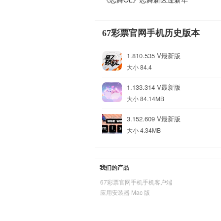
67彩票官网手机历史版本
1.810.535 V最新版
大小 84.4
1.133.314 V最新版
大小 84.14MB
3.152.609 V最新版
大小 4.34MB
我们的产品
67彩票官网手机手机客户端
应用安装器 Mac 版