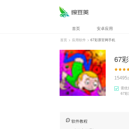
67彩票官网手机
首页
安卓应用
首页
>
应用软件
>
67彩票官网手机
67
15495
需优
67
软件教程