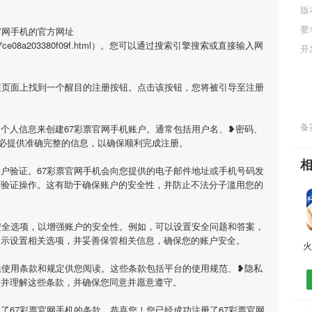
版
要
官网手机的官方网址
59fc3297ce08a203380f09f.html）。您可以通过搜索引擎搜索或直接输入网
开
在页面上找到一个醒目的注册按钮。点击该按钮，您将被引导至注册
备案
个人信息来创建67彩票官网手机账户。通常包括用户名、❥密码、
必提供准确完整的信息，以确保顺利完成注册。
户验证。67彩票官网手机会向您提供的电子邮件地址或手机号码发
行验证操作。这有助于确保账户的安全性，并防止不法分子滥用您的
安全选项，以增强账户的安全性。例如，可以设置安全问题和答案，
提示设置相关选项，并妥善保管相关信息，确保您的账户安全。
火
供使用条款和规定供您阅读。这些条款包括平台的使用规范、❥隐私
读并理解这些条款，并确保您同意并愿意遵守。
了67彩票官网手机的条款，恭喜您！您已经成功注册了67彩票官网