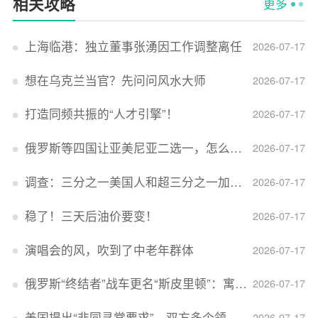
相关攻略
更多
上海临港：独立董事张湧因工作调整离任
2026-07-17
想在乌克兰当官？先问问风水大师
2026-07-17
打造同频共振的“人才引擎”！
2026-07-17
俄罗斯等四国让亚美尼亚二选一，怎么回事？
2026-07-17
调查：三分之一美国人和超三分之一加拿大人感到经济压力
2026-07-17
稳了！三天后油价要变！
2026-07-17
演唱会的风，吹到了中老年群体
2026-07-17
俄罗斯“终结者”战车更名“斯皮里顿”：寓意强大可靠，彰显俄精神力量
2026-07-17
美国提出“非同寻常要求”，双方多个领域分歧依旧，印美贸易谈判进入“关键阶段”
2026-07-17