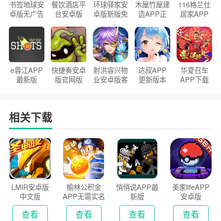
书签地球安
餐饮酒店平
环球驿家安
木屋竹屋建
116格兰仕
卓版无广告
台安卓版
卓版新版免
造APP正
居家APP
官方正版
2026版
费下载
版2026
手机版
e蓉江APP
快捷奏安卓
射洪容兴物
达叔APP
华夏召车
最新版
版官网版
业安卓版客
更新版本
APP下载
户端
2026
安装2026
相关下载
LMIR安卓版
榆林公积金
悄悄说APP最
美家lifeAPP
中文版
APP无需实名
新版
安卓版
认证版
查看
查看
查看
查看