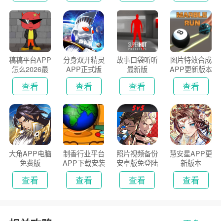
稿稿平台APP
分身双开精灵
故事口袋听听
图片特效合成
怎么2026最
APP正式版
最新版
APP更新版本
新版
2026
查看
查看
查看
查看
大角APP电脑
制香行业平台
照片视频备份
慧安星APP更
免费版
APP下载安装
安卓版免登陆
新版本
2026
版
查看
查看
查看
查看