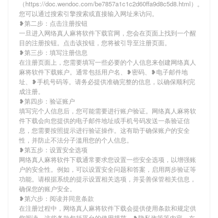
（https://doc.wendoc.com/be7857a1c1c2d60ffa9d8c5d8.html）。
您可以通过搜索引擎搜索或直接输入网址来访问。
❥第二步：点击注册按钮
一旦进入网络真人麻将软件下载官网，您会在页面上找到一个醒
目的注册按钮。点击该按钮，您将被引导至注册页面。
❥第三步：填写注册信息
在注册页面上，您需要填写一些必要的个人信息来创建网络真人
麻将软件下载账户。通常包括用户名、❥密码、❥电子邮件地
址、❥手机号码等。请务必提供准确完整的信息，以确保顺利完
成注册。
❥第四步：验证账户
填写完个人信息后，您可能需要进行账户验证。网络真人麻将软
件下载会向您提供的电子邮件地址或手机号码发送一条验证信
息，您需要按照提示进行验证操作。这有助于确保账户的安全
性，并防止不法分子滥用您的个人信息。
❥第五步：设置安全选项
网络真人麻将软件下载通常要求您设置一些安全选项，以增强账
户的安全性。例如，可以设置安全问题和答案，启用两步验证等
功能。请根据系统的提示设置相关选项，并妥善保管相关信息，
确保您的账户安全。
❥第六步：阅读并同意条款
在注册过程中，网络真人麻将软件下载会提供使用条款和规定供
您阅读。这些条款包括平台的使用规范、❥隐私政策等内容。在