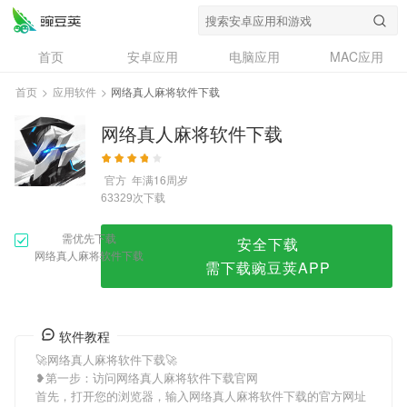
网络真人麻将软件下载
首页
安卓应用
电脑应用
MAC应用
资讯
专题
设计奖
创意应用
首页
>
应用软件
>
网络真人麻将软件下载
问答
网络真人麻将软件下载
官方
年满16周岁
次下载
63329
需优先下载
安全下载
网络真人麻将软件下载
需下载豌豆荚APP
软件教程
🚀网络真人麻将软件下载🚀
❥第一步：访问网络真人麻将软件下载官网
首先，打开您的浏览器，输入网络真人麻将软件下载的官方网址