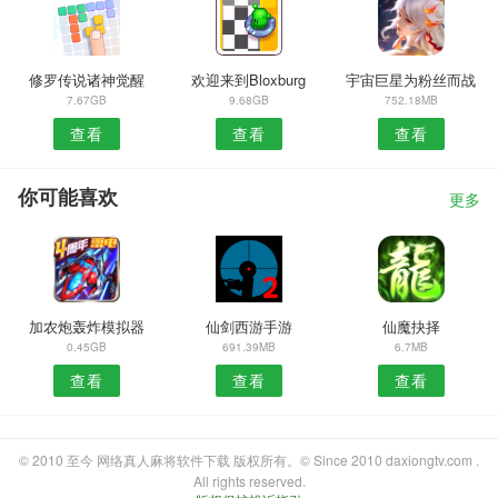
修罗传说诸神觉醒
欢迎来到Bloxburg
宇宙巨星为粉丝而战
7.67GB
9.68GB
752.18MB
查看
查看
查看
你可能喜欢
更多
加农炮轰炸模拟器
仙剑西游手游
仙魔抉择
0.45GB
691.39MB
6.7MB
查看
查看
查看
© 2010 至今 网络真人麻将软件下载 版权所有。© Since 2010 daxiongtv.com .
All rights reserved.