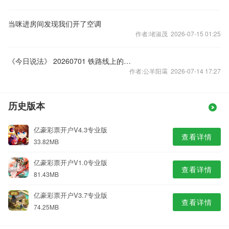
当咪进房间发现我们开了空调
作者:堵淑茂 2026-07-15 01:25
《今日说法》 20260701 铁路线上的救助
作者:公羊阳霭 2026-07-14 17:27
历史版本
亿豪彩票开户V4.3专业版
查看详情
33.82MB
亿豪彩票开户V1.0专业版
查看详情
81.43MB
亿豪彩票开户V3.7专业版
查看详情
74.25MB