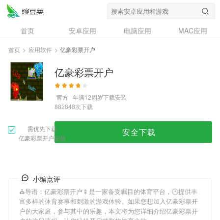
首页
安卓应用
电脑应用
MAC应用
资讯
专题
设计奖
创意应用
首页
>
应用软件
>
亿豪彩票开户
问答
亿豪彩票开户
官方
年满12周岁
下载安装
次下载
882848
需优先下载
安全下载
亿豪彩票开户安装
小编点评
⛪导语：
亿豪彩票开户
🍢是一家备受瞩目的体育平台，🕑提供丰
富多样的体育赛事和刺激的游戏体验。如果您想加入
亿豪彩票开
户
的大家庭，参与其中的乐趣，本文将为您详细介绍
亿豪彩票开