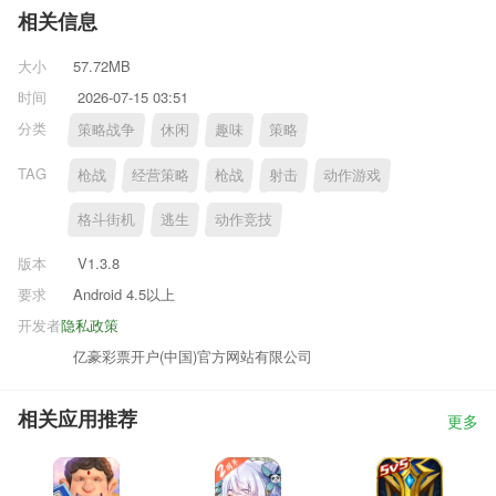
相关信息
大小
57.72MB
时间
2026-07-15 03:51
分类
策略战争
休闲
趣味
策略
TAG
枪战
经营策略
枪战
射击
动作游戏
格斗街机
逃生
动作竞技
版本
V1.3.8
要求
Android 4.5以上
开发者
隐私政策
亿豪彩票开户(中国)官方网站有限公司
相关应用推荐
更多