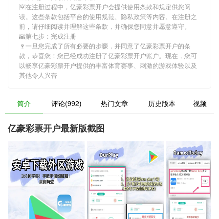
🈳在注册过程中，
亿豪彩票开户
会提供使用条款和规定供您阅
读。这些条款包括平台的使用规范、隐私政策等内容。在注册之
前，请仔细阅读并理解这些条款，并确保您同意并愿意遵守。
🌇第七步：完成注册
🍷一旦您完成了所有必要的步骤，并同意了
亿豪彩票开户
的条
款，恭喜您！您已经成功注册了亿豪彩票开户账户。现在，您可
以畅享
亿豪彩票开户
提供的丰富体育赛事、刺激的游戏体验以及
其他令人兴奋
简介
评论(992)
热门文章
历史版本
视频
亿豪彩票开户最新版截图