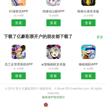
51瑞智充APP
35移动云邮APP
暗格分身安卓版
30.44MB
78.88MB
33.94MB
查看
查看
查看
下载了亿豪彩票开户的朋友都下载了
更多
员工证管理系统APP
ar宠物相机安卓版
物候相机APP
91.59MB
38.84MB
87.82MB
查看
查看
查看
© 2010 至今 亿豪彩票开户 版权所有。© Since 2010 wendoc.com. All rights
reserved.
版权保护投诉指引
・