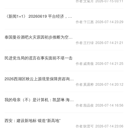
作者:文菊月 2026-07-15 03:11
《新闻1+1》 20260619 平台经济，如何反内卷？如何再创新？
作者:卞江惠 2026-07-14 23:29
泰国曼谷酒吧火灾原因初步推断为空调设备电路短路
作者:王行绿 2026-07-14 21:21
民进党当局的谎言在事实面前不堪一击
作者:戚青薇 2026-07-14 21:25
2026西湖区映云上源境里保障房咨询电话及地址
作者:奚露桦 2026-07-14 20:12
我的母亲（不）是计算机：凯瑟琳·海尔斯与未完成的代码本体论
作者:殷晶俊 2026-07-14 16:56
西安：建设新地标 锻造“新高地”
作者:耿贤可 2026-07-14 23:06