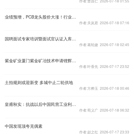
作者:曹昌仁 2026-07-18 01:55
业绩预增，PCB龙头股价大涨！行业盈利出现分化
作者:关岚君 2026-07-18 07:16
国聘面试专家培训暨面试官认证入库项目正式启动！
作者:葛轮婕 2026-07-18 02:45
紫金矿业厦门紫金矿冶技术申请锂辉石提取工艺相关专利，这是锂辉石纯矿物高效提纯提取工艺
作者:叶香先 2026-07-17 23:52
土拍规则或迎新变 多城中止二轮供地
作者:方桦玉 2026-07-18 00:46
皇甫秋实：抗战以后中国民营工业利用外资之创举——永利化学工业公司对美借款案
作者:荀义广 2026-07-18 06:32
中国发现顶夸克偶素
作者:赵之红 2026-07-17 23:33