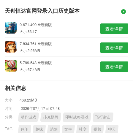
天创恒达官网登录入口历史版本
0.671.499 V最新版
查看详情
大小 83.17
7.834.761 V最新版
查看详情
大小 2.96MB
5.799.548 V最新版
查看详情
大小 67.4MB
相关信息
大小
468.23MB
时间
2026年07月17日 07:48
分类
动作游戏
扑克棋牌
即时战略游戏
飞行射击
TAG
休闲
趣味
消除
文字
社交
视频
聊天