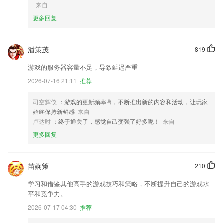
来自
更多回复
潘策茂
819
游戏的服务器容量不足，导致延迟严重
2026-07-16 21:11
推荐
司空辉仪
：游戏的更新频率高，不断推出新的内容和活动，让玩家
始终保持新鲜感
来自
卢达时
：终于通关了，感觉自己变强了好多呢！
来自
更多回复
苗娴策
210
学习和借鉴其他高手的游戏技巧和策略，不断提升自己的游戏水
平和竞争力。
2026-07-17 04:30
推荐