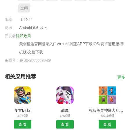
空间
版本
1.40.11
要求
Android 8.6 以上
开发者
隐私政策
天创恒达官网登录入口v8.1.5(中国)APP下载IOS/安卓通用版/手
机版-文档下载
备案号：豫B2-20030028-29
相关应用推荐
更多
复古BT版
战魔
模版英灵神殿大乱斗手机版
3.71GB
5.92GB
430.29MB
查看
查看
查看