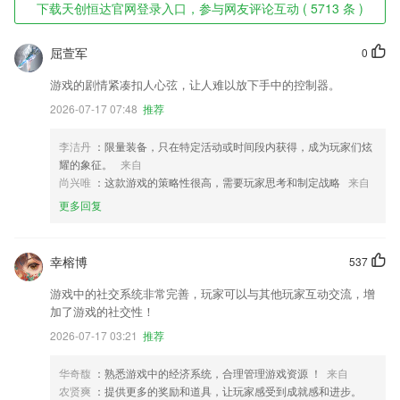
下载天创恒达官网登录入口，参与网友评论互动 ( 5713 条 )
屈萱军
0
游戏的剧情紧凑扣人心弦，让人难以放下手中的控制器。
2026-07-17 07:48
推荐
李洁丹
：限量装备，只在特定活动或时间段内获得，成为玩家们炫
耀的象征。
来自
尚兴唯
：这款游戏的策略性很高，需要玩家思考和制定战略
来自
更多回复
幸榕博
537
游戏中的社交系统非常完善，玩家可以与其他玩家互动交流，增
加了游戏的社交性！
2026-07-17 03:21
推荐
华奇馥
：熟悉游戏中的经济系统，合理管理游戏资源 ！
来自
农贤爽
：提供更多的奖励和道具，让玩家感受到成就感和进步。