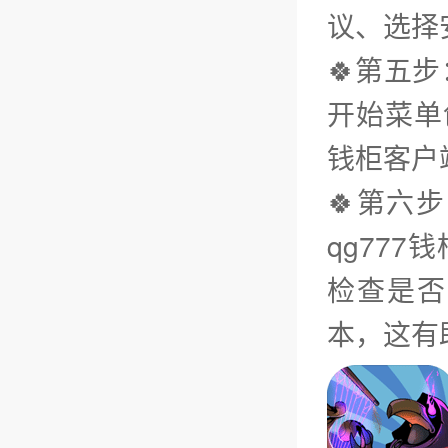
议、选择
🍀第五
开始菜单
钱柜客户
🍀第六
qg77
检查是否
本，这有