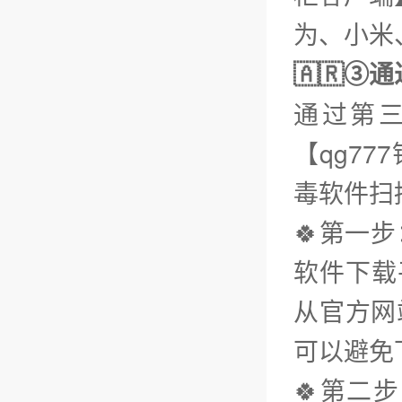
为、小米、
🇦🇷③
通过第
【qg7
毒软件扫
🍀第一步
软件下载平
从官方网
可以避免
🍀第二