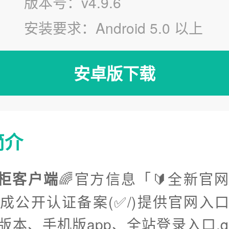
版本号：v4.9.6
安装要求：Android 5.0 以上
安卓版下载
简介
钱柜客户端
🌈官方信息「🔰全新官
完成公开认证备案(✅/)提供官网入
版本、手机版app、全站登录入口.qg