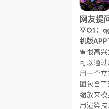
网友提问（
💡
Q1：q
机版AP
🍁很高
可以通过
用一个立
图包含了
缩放来模
用渲染技