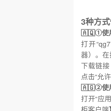
3种方式
🇦🇶①
打开“q
器）。在
下载链接【
点击“允
🇦🇬
打开“应用
柜客户端