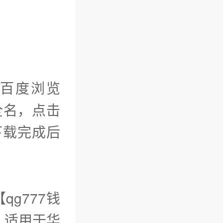
如百度浏览
全名，点击
，下载完成后
qg777钱
。适用于华