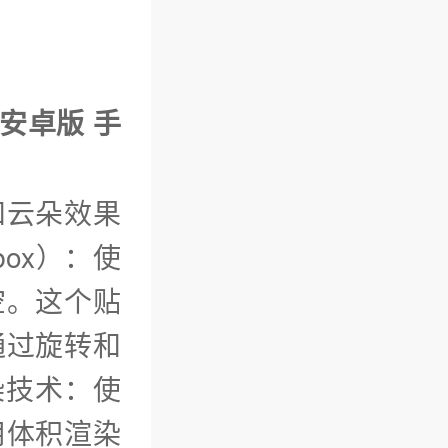
 安卓版 手
和云朵效果
ox）：使
空。这个贴
通过旋转和
染技术：使
用体积渲染