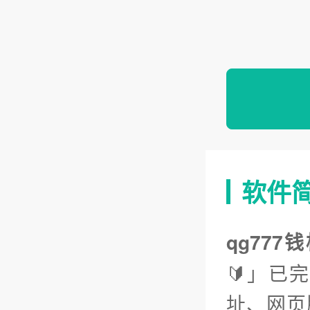
软件
qg777
🔰」已
址、网页