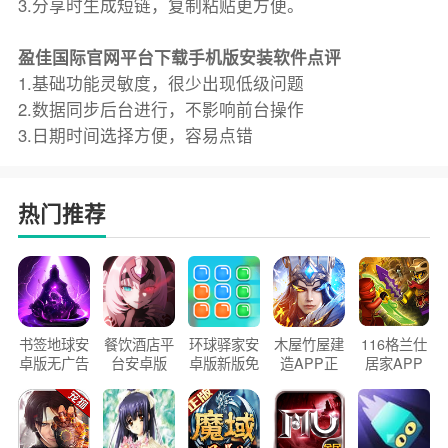
3.分享时生成短链，复制粘贴更方便。
盈佳国际官网平台下载手机版安装软件点评
1.基础功能灵敏度，很少出现低级问题
2.数据同步后台进行，不影响前台操作
3.日期时间选择方便，容易点错
热门推荐
书签地球安
餐饮酒店平
环球驿家安
木屋竹屋建
116格兰仕
卓版无广告
台安卓版
卓版新版免
造APP正
居家APP
官方正版
2026版
费下载
版2026
手机版