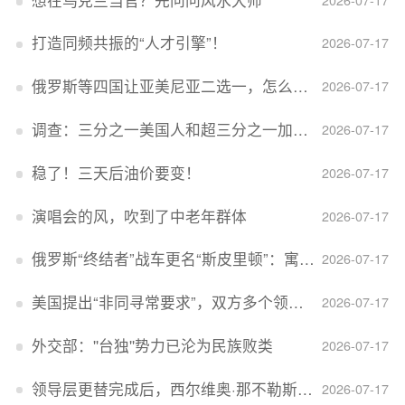
打造同频共振的“人才引擎”！
2026-07-17
俄罗斯等四国让亚美尼亚二选一，怎么回事？
2026-07-17
调查：三分之一美国人和超三分之一加拿大人感到经济压力
2026-07-17
稳了！三天后油价要变！
2026-07-17
演唱会的风，吹到了中老年群体
2026-07-17
俄罗斯“终结者”战车更名“斯皮里顿”：寓意强大可靠，彰显俄精神力量
2026-07-17
美国提出“非同寻常要求”，双方多个领域分歧依旧，印美贸易谈判进入“关键阶段”
2026-07-17
外交部：''台独''势力已沦为民族败类
2026-07-17
领导层更替完成后，西尔维奥·那不勒斯出任Lucid首席执行官
2026-07-17