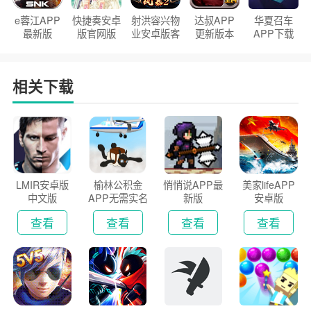
e蓉江APP
快捷奏安卓
射洪容兴物
达叔APP
华夏召车
最新版
版官网版
业安卓版客
更新版本
APP下载
户端
2026
安装2026
相关下载
LMIR安卓版
榆林公积金
悄悄说APP最
美家lifeAPP
中文版
APP无需实名
新版
安卓版
认证版
查看
查看
查看
查看