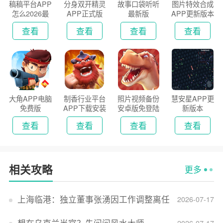
稿稿平台APP
分身双开精灵
故事口袋听听
图片特效合成
怎么2026最
APP正式版
最新版
APP更新版本
新版
2026
查看
查看
查看
查看
大角APP电脑
制香行业平台
照片视频备份
慧安星APP更
免费版
APP下载安装
安卓版免登陆
新版本
2026
版
查看
查看
查看
查看
相关攻略
更多
上海临港：独立董事张湧因工作调整离任
2026-07-17
想在乌克兰当官？先问问风水大师
2026-07-17