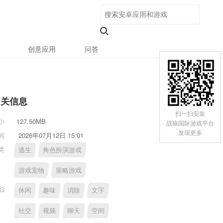
创意应用
问答
相关信息
扫一扫安装
小
127.50MB
战狼国际游戏平台
发现更多
间
2026年07月12日 15:01
类
逃生
角色扮演游戏
游戏宠物
策略游戏
AG
休闲
趣味
消除
文字
社交
视频
聊天
空间