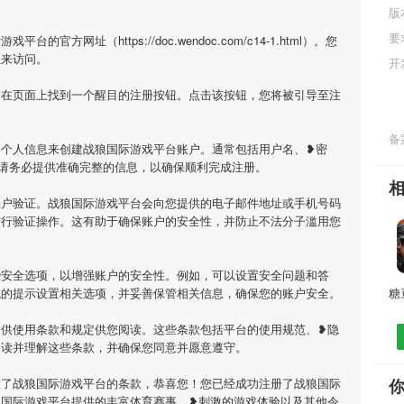
版
要
方网址（https://doc.wendoc.com/c14-1.html）。您
址来访问。
开
会在页面上找到一个醒目的注册按钮。点击该按钮，您将被引导至注
备案
的个人信息来创建战狼国际游戏平台账户。通常包括用户名、❥密
请务必提供准确完整的信息，以确保顺利完成注册。
账户验证。战狼国际游戏平台会向您提供的电子邮件地址或手机号码
进行验证操作。这有助于确保账户的安全性，并防止不法分子滥用您
些安全选项，以增强账户的安全性。例如，可以设置安全问题和答
统的提示设置相关选项，并妥善保管相关信息，确保您的账户安全。
提供使用条款和规定供您阅读。这些条款包括平台的使用规范、❥隐
阅读并理解这些条款，并确保您同意并愿意遵守。
意了战狼国际游戏平台的条款，恭喜您！您已经成功注册了战狼国际
狼国际游戏平台提供的丰富体育赛事、❥刺激的游戏体验以及其他令