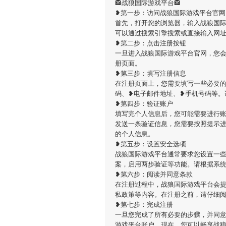
🏤战狼国际游戏平台🏤
❥第一步：访问战狼国际游戏平台官网
首先，打开您的浏览器，输入战狼国际游戏平台的官
可以通过搜索引擎搜索或直接输入网
❥第二步：点击注册按钮
一旦进入战狼国际游戏平台官网，您
册页面。
❥第三步：填写注册信息
在注册页面上，您需要填写一些必要
码、❥电子邮件地址、❥手机号码等。
❥第四步：验证账户
填写完个人信息后，您可能需要进行
发送一条验证信息，您需要按照提示
的个人信息。
❥第五步：设置安全选项
战狼国际游戏平台通常要求您设置一
案，启用两步验证等功能。请根据系
❥第六步：阅读并同意条款
在注册过程中，战狼国际游戏平台会
私政策等内容。在注册之前，请仔细
❥第七步：完成注册
一旦您完成了所有必要的步骤，并同
游戏平台账户。现在，您可以畅享战