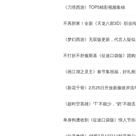
《刀塔西游》TOP5精彩视频集锦
不再胆寒！全新《天龙八部3D》职业
《梦幻西游》无双版更新，代言人疑似
不打折不舒服斯基《征途口袋版》团购
《画江湖之灵主》春节集祝福，好礼相
《新花千骨》2月25日开放新服彼岸流
《超时空英雄》“T”不能少，“奶”不能丢
单身狗遭收割《征途口袋版》情人节你
《仙灵奇缘》48服2月12日11时开服公