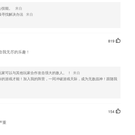
心技能。
来自
极寻找解决办法
来自
819
给我无尽的乐趣！
玩家可以与其他玩家合作攻击强大的敌人。 ！
来自
你的游戏才能！加入我的阵营，一同冲破游戏天际，成为无敌战神！跟随我
154
严重