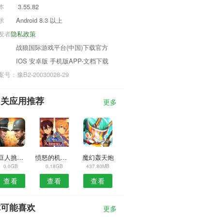
本
3.55.82
求
Android 8.3 以上
发者
隐私政策
战狼国际游戏平台(中国)下载官方
IOS 安卓版 手机版APP-文档下载
号：豫B2-20030028-29
相关应用推荐
更多
糖豆人挑战赛
愤怒的机械师
魔幻轰天炮
0.0GB
0.18GB
437.80MB
查看
查看
查看
你可能喜欢
更多