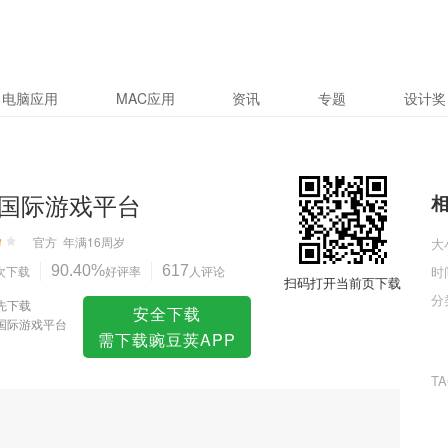
电脑应用
MAC应用
资讯
专题
设计奖
国际游戏平台
官方
年满16周岁
大
次下载
90.40%
好评率
617
人评论
时
扫码打开当前页下载
分
先下载
安全下载
国际游戏平台
需下载豌豆荚APP
T