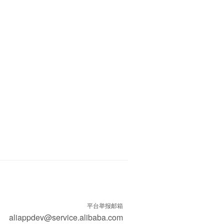
平台举报邮箱
aliappdev@service.alibaba.com