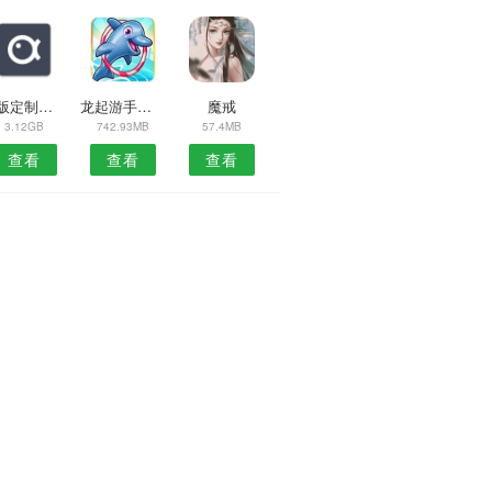
模版定制虚拟偶像日服
龙起游手好闲的冒险
魔戒
3.12GB
742.93MB
57.4MB
查看
查看
查看