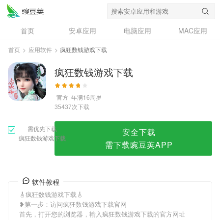
疯狂数钱游戏下载
首页
安卓应用
电脑应用
MAC应用
资讯
专题
设计奖
创意应用
首页
>
应用软件
>
疯狂数钱游戏下载
问答
疯狂数钱游戏下载
官方
年满16周岁
次下载
35437
需优先下载
安全下载
疯狂数钱游戏下载
需下载豌豆荚APP
软件教程
🎸疯狂数钱游戏下载🎸
❥第一步：访问疯狂数钱游戏下载官网
首先，打开您的浏览器，输入疯狂数钱游戏下载的官方网址