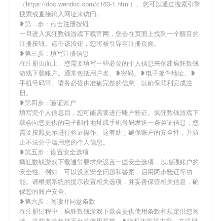
（https://doc.wendoc.com/c163-1.html）。您可以通过搜索引擎
搜索或直接输入网址来访问。
❥第二步：点击注册按钮
一旦进入疯狂数钱游戏下载官网，您会在页面上找到一个醒目的
注册按钮。点击该按钮，您将被引导至注册页面。
❥第三步：填写注册信息
在注册页面上，您需要填写一些必要的个人信息来创建疯狂数钱
游戏下载账户。通常包括用户名、❥密码、❥电子邮件地址、❥
手机号码等。请务必提供准确完整的信息，以确保顺利完成注
册。
❥第四步：验证账户
填写完个人信息后，您可能需要进行账户验证。疯狂数钱游戏下
载会向您提供的电子邮件地址或手机号码发送一条验证信息，您
需要按照提示进行验证操作。这有助于确保账户的安全性，并防
止不法分子滥用您的个人信息。
❥第五步：设置安全选项
疯狂数钱游戏下载通常要求您设置一些安全选项，以增强账户的
安全性。例如，可以设置安全问题和答案，启用两步验证等功
能。请根据系统的提示设置相关选项，并妥善保管相关信息，确
保您的账户安全。
❥第六步：阅读并同意条款
在注册过程中，疯狂数钱游戏下载会提供使用条款和规定供您阅
读。这些条款包括平台的使用规范、❥隐私政策等内容。在注册