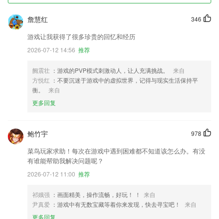
詹慧红
346
游戏让我获得了很多珍贵的回忆和经历
2026-07-12 14:56
推荐
阙震壮
：游戏的PVP模式刺激动人，让人充满挑战。
来自
方悦红
：不要沉迷于游戏中的虚拟世界，记得与现实生活保持平
衡。
来自
更多回复
鲍竹宇
978
菜鸟玩家求助！每次在游戏中遇到困难都不知道该怎么办。有没
有谁能帮助我解决问题呢？
2026-07-12 11:00
推荐
祁娥强
：画面精美，操作流畅，好玩！ ！
来自
尹真爱
：游戏中有无数宝藏等着你来发现，快去寻宝吧！
来自
更多回复