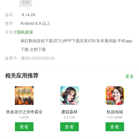
空间
版本
9.14.24
要求
Android 8.9 以上
开发者
隐私政策
疯狂数钱游戏下载(官方)APP下载安装IOS/安卓通用版/手机app
下载-文档下载
备案号：豫B2-20030028-29
相关应用推荐
更多
铁血攻沙之传奇霸业
蘑菇森林
机战地城
4.8GB
6.27GB
702.99MB
查看
查看
查看