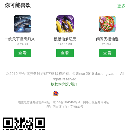
你可能喜欢
更多
一统天下雪鹰归来手游
模版仙梦纪元
闲闲天枢仙遇
8.72GB
198.13MB
25.3MB
查看
查看
查看
© 2010 至今 疯狂数钱游戏下载 版权所有。© Since 2010 daxiongtv.com . All
rights reserved.
版权保护投诉指引
・
增值电信业务经营许可证：京ICP备19043480号-2
网络出版服务许可证：
（署）网出证（京）字第827号