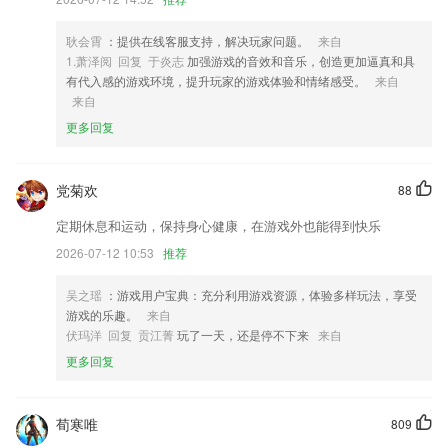
4,“经典练习”、“强化训练”、“模拟考场”中答错的题目自动进入“错题集”，
每道题都有详细的解题分析说明；
耿会霄
：提供在线客服支持，解决玩家问题。
来自
5,【孩子自制能力弱】
1.萧泽阅 回复 于炎志
加强游戏的音效和音乐，创造更加逼真和具
6,强调兴趣
有代入感的游戏环境，提升玩家的游戏体验和情绪感受。
来自
来自
伟德最新版本下载软件优势
更多回复
1.提供多种不同的沟通方式，不仅在里面提供了在线实时沟通方式，另外
还设置了项目详情咨询方式；
党菊欢
88
2.高清音质，儿童专属画风，精选内容寓教于乐，宝宝开心!爸妈放心!
定期休息和运动，保持身心健康，在游戏外也能得到快乐
3.·支持多种外国语言的翻译，用户能够自由选择使用，在线即可轻松翻
译
2026-07-12 10:53
推荐
4.海量钢琴练习曲：热门、儿歌、经典、舞曲等。
吴之瑶
：游戏用户宝典：充分利用游戏资源，体验多样玩法，享受
5.：课程期限内可无限次回放，让孩子听懂、看懂，才能真正学会知识
游戏的乐趣。
来自
伏玛洋 回复 贡江菁
玩了一天，还是停不下来
来自
6.英语阅读免费软件走遍美国app爱语吧小学英语客户端(更名小学英语)
剑桥英语小说馆app新概念英语全四册app少儿口语秀软件小学英语人教
更多回复
版2022小学英语口语秀app爱语背单词官方版日语三级听力app高中日语
口语秀最新版高中日语学习软件ai日语听力官方版英语口语秀软件
荀寒唯
809
伟德最新版本下载更新了什么?