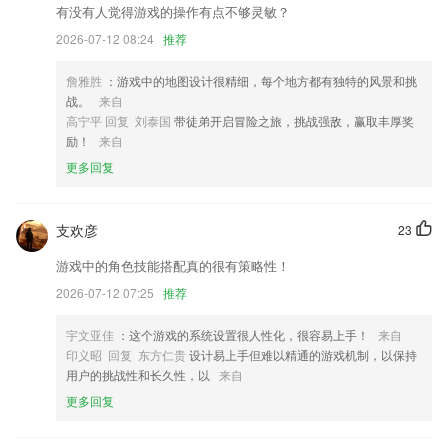
有没有人觉得游戏的操作有点不够灵敏？
修复文案卡背景拉伸问题
2026-07-12 08:24
推荐
1：个人中心体验优化
新增解决两份视频的设置
詹雅胜
：游戏中的地图设计很精细，每个地方都有独特的风景和挑
战。
来自
自定义海报支持添加分类，同时支持图片的自由裁剪和抠图操作
高宁平 回复 刘泰国
带徒弟开启冒险之旅，挑战强敌，赢取丰厚奖
feed流展示优化
励！
来自
将百度地图作为默认地图
更多回复
联系我们
以上就是伟德最新版本下载的介绍，如果您喜欢这款软件，您可以到应用
支欢彦
23
商店进行打分评论，说出您的使用经历，以帮助我们更好的对产品进行优
化修改。
游戏中的角色技能搭配真的很有策略性！
2026-07-12 07:25
推荐
宇文亚佳
：这个游戏的系统设置很人性化，很容易上手！
来自
印义昭 回复 东方仁贵
设计易上手但难以精通的游戏机制，以保持
用户的挑战性和长久性，以
来自
更多回复