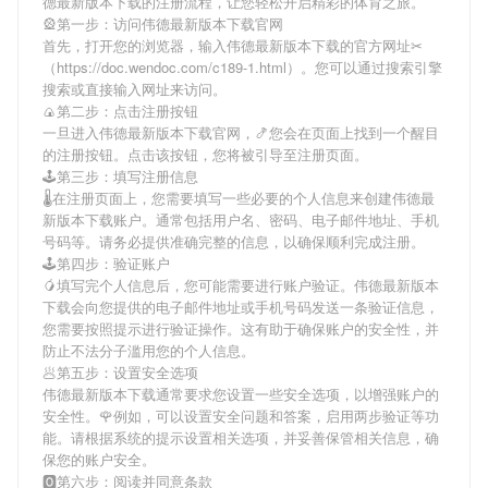
德最新版本下载
的注册流程，让您轻松开启精彩的体育之旅。
🎡第一步：访问伟德最新版本下载官网
首先，打开您的浏览器，输入
伟德最新版本下载
的官方网址✂
（https://doc.wendoc.com/c189-1.html）。您可以通过搜索引擎
搜索或直接输入网址来访问。
🍙第二步：点击注册按钮
一旦进入
伟德最新版本下载
官网，🍤您会在页面上找到一个醒目
的注册按钮。点击该按钮，您将被引导至注册页面。
🕹第三步：填写注册信息
🌡在注册页面上，您需要填写一些必要的个人信息来创建
伟德最
新版本下载
账户。通常包括用户名、密码、电子邮件地址、手机
号码等。请务必提供准确完整的信息，以确保顺利完成注册。
🕹第四步：验证账户
🥭填写完个人信息后，您可能需要进行账户验证。
伟德最新版本
下载
会向您提供的电子邮件地址或手机号码发送一条验证信息，
您需要按照提示进行验证操作。这有助于确保账户的安全性，并
防止不法分子滥用您的个人信息。
🥟第五步：设置安全选项
伟德最新版本下载
通常要求您设置一些安全选项，以增强账户的
安全性。🌹例如，可以设置安全问题和答案，启用两步验证等功
能。请根据系统的提示设置相关选项，并妥善保管相关信息，确
保您的账户安全。
🅾第六步：阅读并同意条款