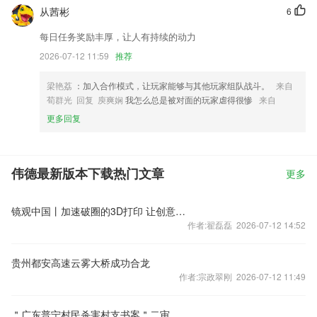
从茜彬
6
每日任务奖励丰厚，让人有持续的动力
2026-07-12 11:59
推荐
梁艳荔
：加入合作模式，让玩家能够与其他玩家组队战斗。
来自
荀群光 回复 庾爽娴
我怎么总是被对面的玩家虐得很惨
来自
更多回复
伟德最新版本下载热门文章
更多
镜观中国丨加速破圈的3D打印 让创意快步走进现实
作者:翟磊磊 2026-07-12 14:52
贵州都安高速云雾大桥成功合龙
作者:宗政翠刚 2026-07-12 11:49
＂广东普宁村民杀害村支书案＂二审宣判：维持死刑判决