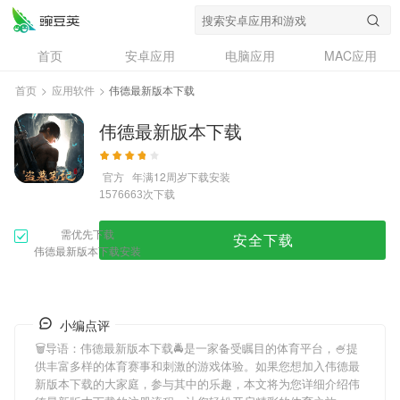
首页
安卓应用
电脑应用
MAC应用
资讯
专题
设计奖
创意应用
首页
>
应用软件
>
伟德最新版本下载
问答
伟德最新版本下载
官方
年满12周岁
下载安装
次下载
1576663
需优先下载
安全下载
伟德最新版本下载安装
小编点评
🗑导语：
伟德最新版本下载
🚔是一家备受瞩目的体育平台，🍧提
供丰富多样的体育赛事和刺激的游戏体验。如果您想加入
伟德最
新版本下载
的大家庭，参与其中的乐趣，本文将为您详细介绍
伟