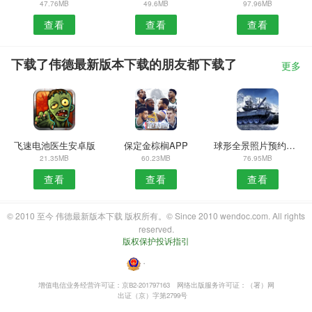
47.76MB
49.6MB
97.96MB
查看
查看
查看
下载了伟德最新版本下载的朋友都下载了
更多
飞速电池医生安卓版
保定金棕榈APP
球形全景照片预约安卓版
21.35MB
60.23MB
76.95MB
查看
查看
查看
© 2010 至今 伟德最新版本下载 版权所有。© Since 2010 wendoc.com. All rights
reserved.
版权保护投诉指引
・
增值电信业务经营许可证：京B2-201797163
网络出版服务许可证：（署）网
出证（京）字第2799号