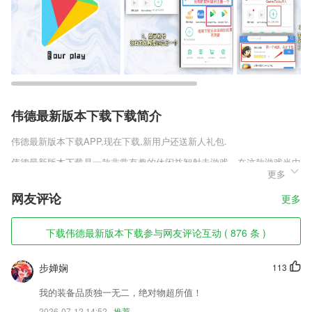
伟德最新版本下载下载简介
伟德最新版本下载
APP,现在下载,新用户还送新人礼包.
伟德最新版本下载是一款非常有趣的休闲益智射击游戏，在这款游戏当中
更多
我们要扮演一位射箭高手，不过他射出的箭将会沿着我们画线的轨迹射出
去，我们所要做的就是使用我们手中的箭和我们的手指来消灭全部的敌
网友评论
更多
人，看起来是不是很酷呢，快来试试吧。
伟德最新版本下载软件特色
下载伟德最新版本下载参与网友评论互动 ( 876 条 )
1,实时监控：营造文明和谐新家园
步婵娴
113
2,CPU降温
3,多种风格贴纸特效，个性十足，由你心情而定。
我的装备品质独一无二，绝对物超所值！
2026-07-12 14:52
推荐