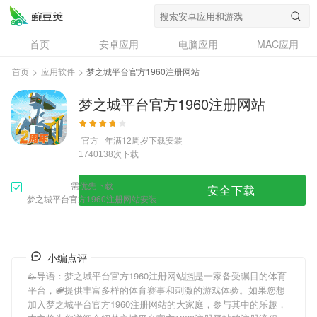
首页
安卓应用
电脑应用
MAC应用
资讯
专题
设计奖
创意应用
首页
>
应用软件
>
梦之城平台官方1960注册网站
问答
梦之城平台官方1960注册网站
官方
年满12周岁
下载安装
次下载
1740138
需优先下载
安全下载
梦之城平台官方1960注册网站安装
小编点评
🦗导语：
梦之城平台官方1960注册网站
🈯是一家备受瞩目的体育
平台，🚞提供丰富多样的体育赛事和刺激的游戏体验。如果您想
加入
梦之城平台官方1960注册网站
的大家庭，参与其中的乐趣，