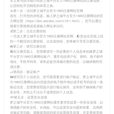
本文将为您详细介绍
梦之城平台官方1960注册网站
的注册流程，
让您轻松开启精彩的体育之旅。
🦟第一步：访问梦之城平台官方1960注册网站官网
首先，打开您的浏览器，输入
梦之城平台官方1960注册网站
的官
方网址🈺（https://doc.wendoc.com/c19-1.html）。您可以通过
搜索引擎搜索或直接输入网址来访问。
💰第二步：点击注册按钮
一旦进入
梦之城平台官方1960注册网站
官网，🌓您会在页面上找
到一个醒目的注册按钮。点击该按钮，您将被引导至注册页面。
🚘第三步：填写注册信息
📻在注册页面上，您需要填写一些必要的个人信息来创建
梦之城
平台官方1960注册网站
账户。通常包括用户名、密码、电子邮件
地址、手机号码等。请务必提供准确完整的信息，以确保顺利完
成注册。
🎢第四步：验证账户
🚂填写完个人信息后，您可能需要进行账户验证。
梦之城平台官
方1960注册网站
会向您提供的电子邮件地址或手机号码发送一条
验证信息，您需要按照提示进行验证操作。这有助于确保账户的
安全性，并防止不法分子滥用您的个人信息。
🐟第五步：设置安全选项
梦之城平台官方1960注册网站
通常要求您设置一些安全选项，以
增强账户的安全性。🚨例如，可以设置安全问题和答案，启用两
步验证等功能。请根据系统的提示设置相关选项，并妥善保管相