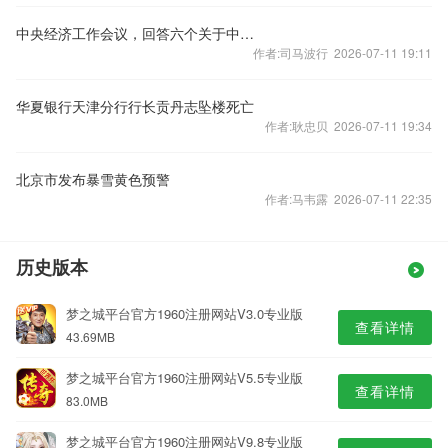
中央经济工作会议，回答六个关于中国经济的重要问题
作者:司马波行 2026-07-11 19:11
华夏银行天津分行行长贡丹志坠楼死亡
作者:耿忠贝 2026-07-11 19:34
北京市发布暴雪黄色预警
作者:马韦露 2026-07-11 22:35
历史版本
梦之城平台官方1960注册网站V3.0专业版
查看详情
43.69MB
梦之城平台官方1960注册网站V5.5专业版
查看详情
83.0MB
梦之城平台官方1960注册网站V9.8专业版