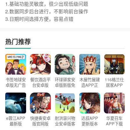
1.基础功能灵敏度，很少出现低级问题
2.数据同步后台进行，不影响前台操作
3.日期时间选择方便，容易点错
热门推荐
书签地球安
餐饮酒店平
环球驿家安
木屋竹屋建
116格兰仕
卓版无广告
台安卓版
卓版新版免
造APP正
居家APP
官方正版
2026版
费下载
版2026
手机版
e蓉江APP
快捷奏安卓
射洪容兴物
达叔APP
华夏召车
最新版
版官网版
业安卓版客
更新版本
APP下载
户端
2026
安装2026