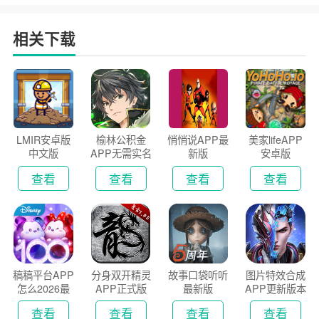
相关下载
LMIR安卓版
榆林公积金
悄悄说APP最
美家lifeAPP
中文版
APP无需实名
新版
安卓版
认证版
查看
查看
查看
查看
稿稿平台APP
分身双开精灵
故事口袋听听
图片特效合成
怎么2026最
APP正式版
最新版
APP更新版本
新版
2026
查看
查看
查看
查看