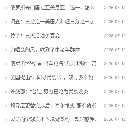
俄罗斯等四国让亚美尼亚二选一，怎么回事？
2026-07-12
调查：三分之一美国人和超三分之一加拿大人感到经济压力
2026-07-12
稳了！三天后油价要变！
2026-07-12
演唱会的风，吹到了中老年群体
2026-07-12
俄罗斯“终结者”战车更名“斯皮里顿”：寓意强大可靠，彰显俄精神力量
2026-07-12
美国提出“非同寻常要求”，双方多个领域分歧依旧，印美贸易谈判进入“关键阶段”
2026-07-12
外交部：''台独''势力已沦为民族败类
2026-07-12
领导层更替完成后，西尔维奥·那不勒斯出任Lucid首席执行官
2026-07-12
成龙向全球发出入境游邀约：欢迎感受无滤镜的真实中国
2026-07-12