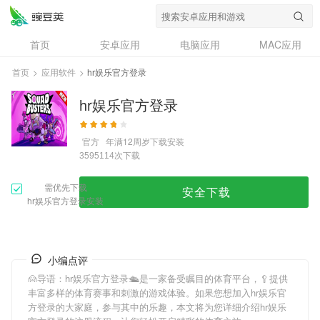
首页
安卓应用
电脑应用
MAC应用
资讯
专题
设计奖
创意应用
首页
>
应用软件
>
hr娱乐官方登录
问答
hr娱乐官方登录
官方
年满12周岁
下载安装
次下载
3595114
需优先下载
安全下载
hr娱乐官方登录安装
小编点评
🙍导语：
hr娱乐官方登录
🛳是一家备受瞩目的体育平台，🥄提供
丰富多样的体育赛事和刺激的游戏体验。如果您想加入
hr娱乐官
方登录
的大家庭，参与其中的乐趣，本文将为您详细介绍
hr娱乐