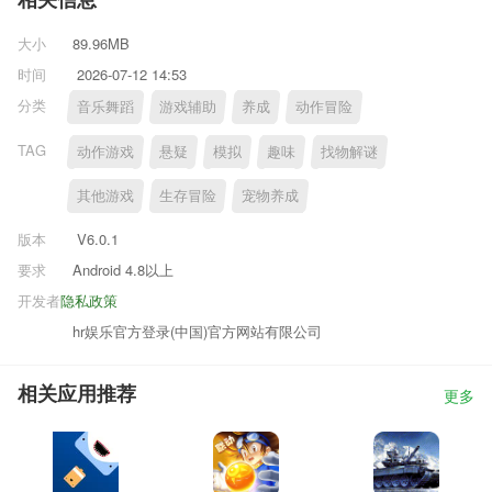
相关信息
大小
89.96MB
时间
2026-07-12 14:53
分类
音乐舞蹈
游戏辅助
养成
动作冒险
TAG
动作游戏
悬疑
模拟
趣味
找物解谜
其他游戏
生存冒险
宠物养成
版本
V6.0.1
要求
Android 4.8以上
开发者
隐私政策
hr娱乐官方登录(中国)官方网站有限公司
相关应用推荐
更多