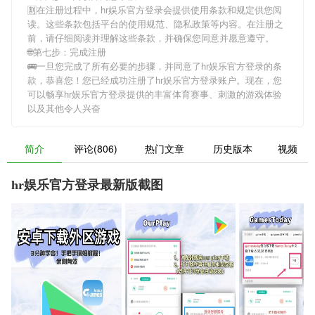
🈹在注册过程中，
hr娱乐官方登录
会提供使用条款和规定供您阅
读。这些条款包括平台的使用规范、隐私政策等内容。在注册之
前，请仔细阅读并理解这些条款，并确保您同意并愿意遵守。
🌐第七步：完成注册
🚌一旦您完成了所有必要的步骤，并同意了
hr娱乐官方登录
的条
款，恭喜您！您已经成功注册了hr娱乐官方登录账户。现在，您
可以畅享
hr娱乐官方登录
提供的丰富体育赛事、刺激的游戏体验
以及其他令人兴奋
简介
评论(806)
热门文章
历史版本
视频
hr娱乐官方登录最新版截图