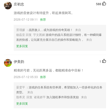
书城首页结构大调整，操作更流畅。
庄初忠
588
优化视频问题
游戏的音效设计有待提升，听起来很刺耳。
修复了再次进入星星列表页面，上次的过滤文字没有设的问题。
2026-07-12 09:11
推荐
解决部分相机出现的自动旋转出错的问题。
景瑾媛
：战胜敌人，成为游戏的传奇英雄！
来自
智能美颜证件照制作全新发布
杨磊亚 回复 宇文茜媚
游戏中的战斗系统设计独特，有一种瞬间爆
发的快感，让玩家充分展示自己的操作和策略能力，
来自
语音评论：你发声，我记录
更多回复
联系我们
以上就是hr娱乐官方登录的介绍，如果您喜欢这款软件，您可以到应用商
店进行打分评论，说出您的使用经历，以帮助我们更好的对产品进行优化
伊美韵
1
修改。
精准的弓箭，无论距离多远，都能精准命中目标！
2026-07-12 05:33
推荐
晏雯平
：游戏的任务系统有些单调，希望能加入一些多样化的任务
类型。
来自
殷希灵 回复 诸葛娇平
加入随机事件和惊喜奖励
来自
更多回复